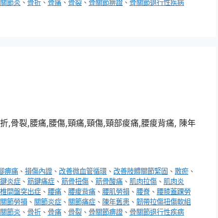
關節炎
、
骨折
、
骨痛
、
骨裂
、
骨關節痹證
、
骨關節退行性疾病
折,骨裂,腰痛,腰傷,頸痛,頸傷,頸部痠痛,腰痠背痛, 陳年
腳痹痛
、
損傷內證
、
改善微血管循環
、
改善肢體關節緊固
、
散瘀
、
鍵炎症
、
筋鍵痛症
、
筋骨扭傷
、
筋骨酸痛
、
肌肉拉傷
、
肌肉炎
椎間盤突出症
、
腰痛
、
腰痠背痛
、
腰肌勞損
、
腰脊
、
腰膝蓋踝勞
關節勞損
、
關節炎症
、
關節痛症
、
陳年舊患
、
韌帶拉傷扭傷軟組
關節炎
、
骨折
、
骨痛
、
骨裂
、
骨關節痹證
、
骨關節退行性疾病