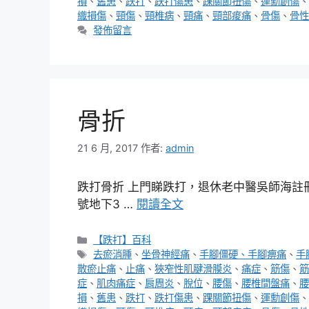
損
、
舊患
、
跌打
、
跌打傷患
、
踝關節扭傷
、
運勳創傷
、
織損傷
、
頸傷
、
頸椎病
、
頸痛
、
頸部痠痛
、
骨傷
、
骨性
發佈留言
骨折
21 6 月, 2017
作者:
admin
跌打骨折 上門睇跌打，退休老中醫吳師海註冊編號
號地下3 …
閱讀全文
分
【跌打】百科
類
標
去瘀消腫
、
坐骨神經痛
、
手腳僵硬、手腳痹痛
、
手
籤
散瘀止痛
、
止痛
、
狹窄性肌腱滑膜炎
、
痛症
、
筋傷
、
筋
症
、
肌肉痛症
、
肩周炎
、
脫位
、
腰傷
、
腰椎間盤痛
、
腰
損
、
舊患
、
跌打
、
跌打傷患
、
踝關節扭傷
、
運勳創傷
、