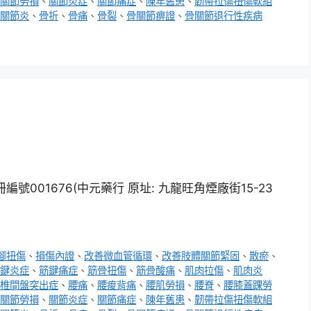
關節勞損
、
關節炎症
、
關節痛症
、
陳年舊患
、
韌帶拉傷扭傷軟組
關節炎
、
骨折
、
骨痛
、
骨裂
、
骨關節痹證
、
骨關節退行性疾病
001676(中元藥行 原址: 九龍旺角煙廠街15-23
腳扭傷
、
損傷內證
、
改善微血管循環
、
改善肢體關節緊固
、
散瘀
、
鍵炎症
、
筋鍵痛症
、
筋骨扭傷
、
筋骨酸痛
、
肌肉拉傷
、
肌肉炎
椎間盤突出症
、
腰痛
、
腰痠背痛
、
腰肌勞損
、
腰脊
、
腰膝蓋踝勞
關節勞損
、
關節炎症
、
關節痛症
、
陳年舊患
、
韌帶拉傷扭傷軟組