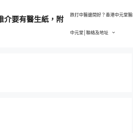
跌打中醫邊間好？香港中元堂醫
推介要有醫生紙，附
中元堂│聯絡及地址