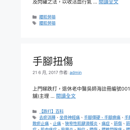
及閃罐之法，以收活血行氣 …
閱讀全文
分
腰肌勞損
類
標
腰肌勞損
籤
手腳扭傷
21 6 月, 2017
作者:
admin
上門睇跌打，退休老中醫吳師海註冊編號00167
舖)主理 …
閱讀全文
分
【跌打】百科
類
標
去瘀消腫
、
坐骨神經痛
、
手腳僵硬、手腳痹痛
、
手
籤
散瘀止痛
、
止痛
、
狹窄性肌腱滑膜炎
、
痛症
、
筋傷
、
筋
症
、
肌肉痛症
、
肩周炎
、
脫位
、
腰傷
、
腰椎間盤痛
、
腰