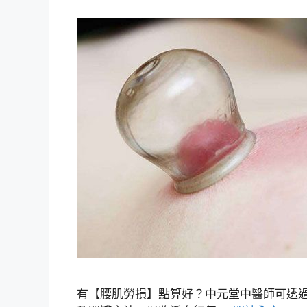
有【腰肌勞損】點算好？中元堂中醫師可透