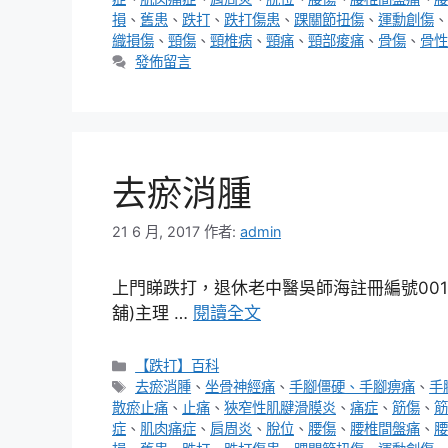
損
、
舊患
、
跌打
、
跌打傷患
、
踝關節扭傷
、
運勳創傷
、
織損傷
、
頸傷
、
頸椎病
、
頸痛
、
頸部痠痛
、
骨傷
、
骨性
發佈留言
去瘀消腫
21 6 月, 2017
作者:
admin
上門睇跌打，退休老中醫吳師海註冊編號00167
舖)主理 …
閱讀全文
分
【跌打】百科
類
標
去瘀消腫
、
坐骨神經痛
、
手腳僵硬、手腳痹痛
、
手
籤
散瘀止痛
、
止痛
、
狹窄性肌腱滑膜炎
、
痛症
、
筋傷
、
筋
症
、
肌肉痛症
、
肩周炎
、
脫位
、
腰傷
、
腰椎間盤痛
、
腰