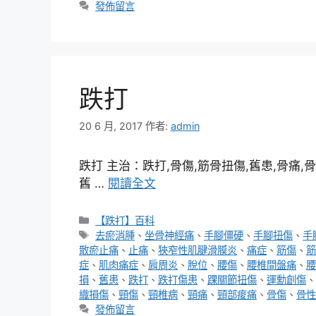
發佈留言
跌打
20 6 月, 2017
作者:
admin
跌打 主治：跌打,骨傷,筋骨扭傷,舊患,骨痛,骨
舊 …
閱讀全文
分
【跌打】百科
類
標
去瘀消腫
、
坐骨神經痛
、
手腳僵硬
、
手腳扭傷
、
手
籤
散瘀止痛
、
止痛
、
狹窄性肌腱滑膜炎
、
痛症
、
筋傷
、
筋
症
、
肌肉痛症
、
肩周炎
、
脫位
、
腰傷
、
腰椎間盤痛
、
腰
損
、
舊患
、
跌打
、
跌打傷患
、
踝關節扭傷
、
運勳創傷
、
織損傷
、
頸傷
、
頸椎病
、
頸痛
、
頸部痠痛
、
骨傷
、
骨性
發佈留言