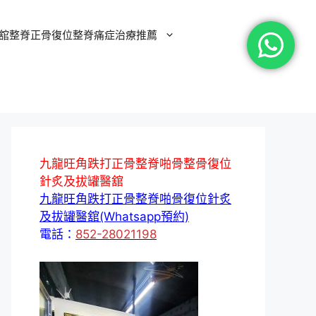
舘整脊正骨復位整脊痛症治療推薦
九龍旺角跌打正骨整脊啪骨整骨復位
針炙及拔罐醫舘
九龍旺角跌打正骨整脊啪骨復位針炙
及拔罐醫舘(Whatsapp預約)
電話：
852-28021198