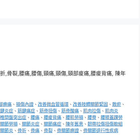
折,骨裂,腰痛,腰傷,頸痛,頸傷,頸部痠痛,腰痠背痛, 陳年
腳痹痛
、
損傷內證
、
改善微血管循環
、
改善肢體關節緊固
、
散瘀
、
鍵炎症
、
筋鍵痛症
、
筋骨扭傷
、
筋骨酸痛
、
肌肉拉傷
、
肌肉炎
椎間盤突出症
、
腰痛
、
腰痠背痛
、
腰肌勞損
、
腰脊
、
腰膝蓋踝勞
關節勞損
、
關節炎症
、
關節痛症
、
陳年舊患
、
韌帶拉傷扭傷軟組
關節炎
、
骨折
、
骨痛
、
骨裂
、
骨關節痹證
、
骨關節退行性疾病