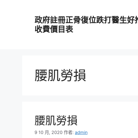
跳
至
政府註冊正骨復位跌打醫生好
主
要
收費價目表
內
容
腰肌勞損
腰肌勞損
9 10 月, 2020
作者:
admin