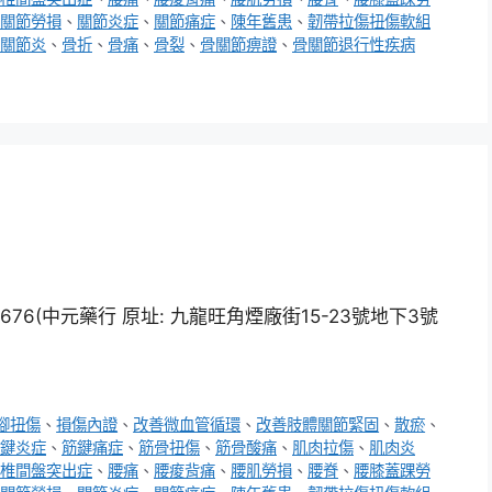
關節勞損
、
關節炎症
、
關節痛症
、
陳年舊患
、
韌帶拉傷扭傷軟組
關節炎
、
骨折
、
骨痛
、
骨裂
、
骨關節痹證
、
骨關節退行性疾病
6(中元藥行 原址: 九龍旺角煙廠街15-23號地下3號
腳扭傷
、
損傷內證
、
改善微血管循環
、
改善肢體關節緊固
、
散瘀
、
鍵炎症
、
筋鍵痛症
、
筋骨扭傷
、
筋骨酸痛
、
肌肉拉傷
、
肌肉炎
椎間盤突出症
、
腰痛
、
腰痠背痛
、
腰肌勞損
、
腰脊
、
腰膝蓋踝勞