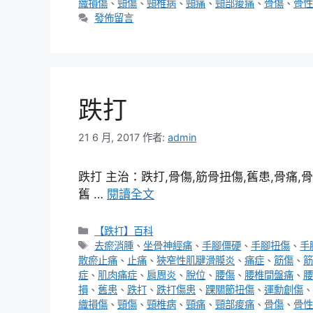
織損傷
、
頸傷
、
頸椎病
、
頸痛
、
頸部痠痛
、
骨傷
、
骨性
發佈留言
跌打
21 6 月, 2017
作者:
admin
跌打 主治：跌打,骨傷,筋骨扭傷,舊患,骨痛,骨
舊 …
閱讀全文
分
【跌打】百科
類
標
去瘀消腫
、
坐骨神經痛
、
手腳僵硬
、
手腳扭傷
、
手
籤
散瘀止痛
、
止痛
、
狹窄性肌腱滑膜炎
、
痛症
、
筋傷
、
筋
症
、
肌肉痛症
、
肩周炎
、
脫位
、
腰傷
、
腰椎間盤痛
、
腰
損
、
舊患
、
跌打
、
跌打傷患
、
踝關節扭傷
、
運勳創傷
、
織損傷
、
頸傷
、
頸椎病
、
頸痛
、
頸部痠痛
、
骨傷
、
骨性