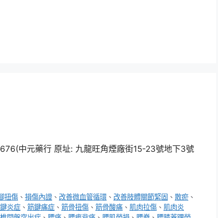
6(中元藥行 原址: 九龍旺角煙廠街15-23號地下3號
腳扭傷
、
損傷內證
、
改善微血管循環
、
改善肢體關節緊固
、
散瘀
、
鍵炎症
、
筋鍵痛症
、
筋骨扭傷
、
筋骨酸痛
、
肌肉拉傷
、
肌肉炎
椎間盤突出症
、
腰痛
、
腰痠背痛
、
腰肌勞損
、
腰脊
、
腰膝蓋踝勞