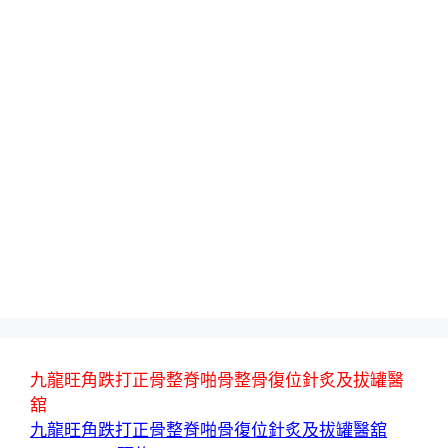
九龍旺角跌打正骨整脊啪骨整骨復位針炙及拔罐醫
舘
九龍旺角跌打正骨整脊啪骨復位針炙及拔罐醫舘