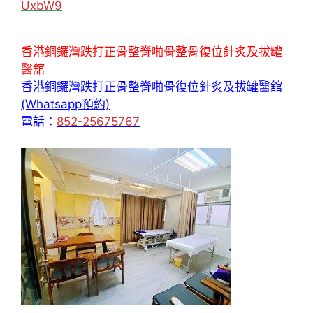
UxbW9
香港銅鑼灣跌打正骨整脊啪骨整骨復位針炙及拔罐
醫舘
香港銅鑼灣跌打正骨整脊啪骨復位針炙及拔罐醫舘
(Whatsapp預約)
電話：
852-25675767