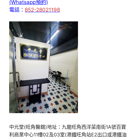
(Whatsapp預約)
電話：
852-28021198
中元堂(旺角醫舘)地址：九龍旺角西洋菜南街1A號百寶
利商業中心11樓02及03室(港鐵旺角站E2出口或港鐵油