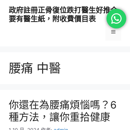
跳
政府註冊正骨復位跌打醫生好推介
至
要有醫生紙，附收費價目表
主
要
選
內
容
單
腰痛 中醫
你還在為腰痛煩惱嗎？6
種方法，讓你重拾健康
1 10 月, 2024
作者:
admin