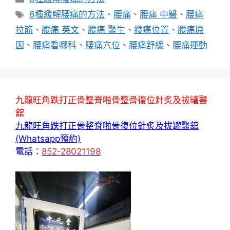
類
標
6種緩解腰痛的方法
、
腰痛
、
腰痛 中醫
、
腰痛
籤
拉筋
、
腰痛 英文
、
腰痛 醫生
、
腰痛位置
、
腰痛原
因
、
腰痛看哪科
、
腰痛穴位
、
腰痛舒緩
、
腰痛運動
九龍旺角跌打正骨整脊啪骨整骨復位針炙及拔罐醫
舘
九龍旺角跌打正骨整脊啪骨復位針炙及拔罐醫舘
(Whatsapp預約)
電話：
852-28021198