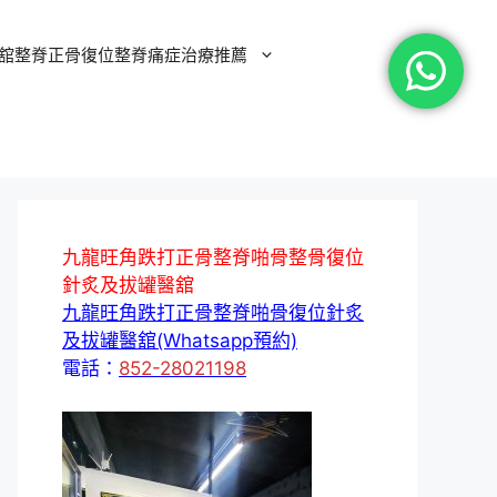
舘整脊正骨復位整脊痛症治療推薦
九龍旺角跌打正骨整脊啪骨整骨復位
針炙及拔罐醫舘
九龍旺角跌打正骨整脊啪骨復位針炙
及拔罐醫舘(Whatsapp預約)
電話：
852-28021198