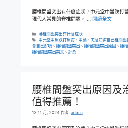
腰椎間盤突出有什麼症狀？中元堂中醫跌打醫
現代人常見的脊椎問題， …
閱讀全文
分
腰椎間盤突出有什麼症狀
類
標
中元堂中醫跌打醫館
、
中藥
、
怎麼知道自己椎間盤
籤
會自己好嗎
、
腰椎間盤突出
、
腰椎間盤突出原因
、
腰椎
腰椎間盤突出英文
、
針灸
腰椎間盤突出原因及
值得推薦！
13 11 月, 2024
作者:
admin