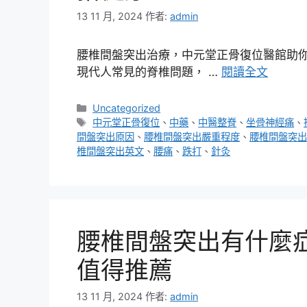
13 11 月, 2024
作者:
admin
腰椎間盤突出治療，中元堂正骨復位醫館助你
現代人常見的脊椎問題， …
閱讀全文
分
Uncategorized
類
標
中元堂正骨復位
、
中藥
、
中醫整脊
、
坐骨神經痛
、
籤
間盤突出原因
、
腰椎間盤突出嚴重程度
、
腰椎間盤突出
椎間盤突出英文
、
腰痛
、
跌打
、
針灸
腰椎間盤突出有什麼
值得推薦
13 11 月, 2024
作者:
admin