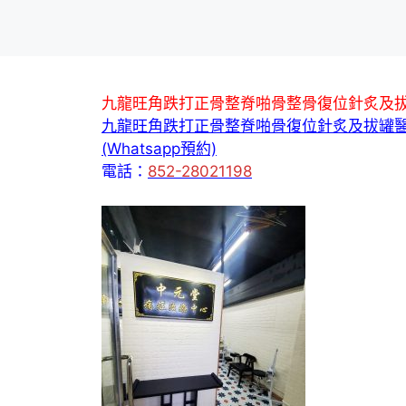
九龍旺角跌打正骨整脊啪骨整骨復位針炙及
九龍旺角跌打正骨整脊啪骨復位針炙及拔罐
(Whatsapp預約)
電話：
852-28021198