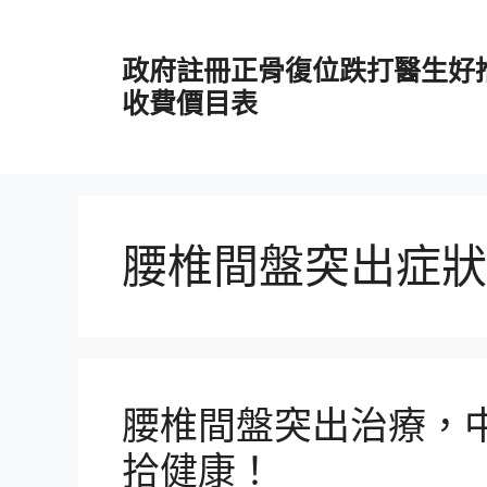
跳
至
政府註冊正骨復位跌打醫生好
主
要
收費價目表
內
容
腰椎間盤突出症狀
腰椎間盤突出治療，
拾健康！