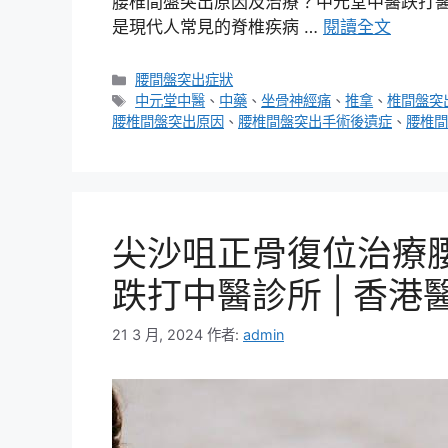
腰椎間盤突出原因及治療？中元堂中醫跌打醫
是現代人常見的脊椎疾病 …
閱讀全文
分
腰間盤突出症狀
類
標
中元堂中醫
、
中藥
、
坐骨神經痛
、
推拿
、
椎間盤突
籤
腰椎間盤突出原因
、
腰椎間盤突出手術後遺症
、
腰椎間
尖沙咀正骨復位治療腰
跌打中醫診所 | 香
21 3 月, 2024
作者:
admin