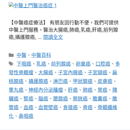
【中醫癌症療法】 有朋友因行動不便，我們可提供
中醫上門服務，醫治大腸癌,肺癌,乳癌,肝癌,前列腺
癌,攝護腺癌, …
閱讀全文
分
中醫
、
中醫百科
類
標
下咽癌
、
乳癌
、
前列腺癌
、
卵巢癌
、
口腔癌
、
多
籤
發性骨髓瘤
、
大腸癌
、
子宮內膜癌
、
子宮頸癌
、
扁
桃腺癌
、
攝護腺癌
、
淋巴癌
、
甲狀腺癌
、
皮膚癌
、
睪丸癌
、
神經內分泌腫瘤
、
肝癌
、
肺癌
、
胃癌
、
胰
臟癌
、
腎癌
、
腦癌
、
腮腺癌
、
膀胱癌
、
膽囊癌
、
膽
管癌
、
血癌
、
血管壁癌
、
食道癌
、
骨癌
、
骨髓纖維
化
、
鼻咽癌