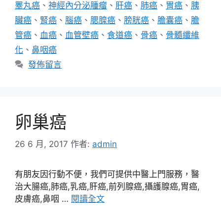
睪丸癌
、
神經內分泌腫瘤
、
肝癌
、
肺癌
、
胃癌
、
胰
臟癌
、
腎癌
、
腦癌
、
腮腺癌
、
膀胱癌
、
膽囊癌
、
膽
管癌
、
血癌
、
血管壁癌
、
食道癌
、
骨癌
、
骨髓纖維
化
、
鼻咽癌
發佈留言
卵巢癌
26 6 月, 2017
作者:
admin
有朋友因行動不便，我們可提供中醫上門服務，醫
治大腸癌,肺癌,乳癌,肝癌,前列腺癌,攝護腺癌,胃癌,
皮膚癌,鼻咽 …
閱讀全文