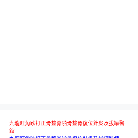
九龍旺角跌打正骨整脊啪骨整骨復位針炙及拔罐醫
舘