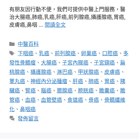
有朋友因行動不便，我們可提供中醫上門服務，醫
治大腸癌,肺癌,乳癌,肝癌,前列腺癌,攝護腺癌,胃癌,
皮膚癌,鼻咽 …
閱讀全文
分
中醫百科
類
標
下咽癌
、
乳癌
、
前列腺癌
、
卵巢癌
、
口腔癌
、
多
籤
發性骨髓瘤
、
大腸癌
、
子宮內膜癌
、
子宮頸癌
、
扁
桃腺癌
、
攝護腺癌
、
淋巴癌
、
甲狀腺癌
、
皮膚癌
、
睪丸癌
、
神經內分泌腫瘤
、
肝癌
、
肺癌
、
胃癌
、
胰
臟癌
、
腎癌
、
腦癌
、
腮腺癌
、
膀胱癌
、
膽囊癌
、
膽
管癌
、
血癌
、
血管壁癌
、
食道癌
、
骨癌
、
骨髓纖維
化
、
鼻咽癌
發佈留言