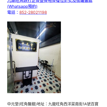
九龍旺角跌打正骨整脊啪骨復位針炙及拔罐醫舘
(Whatsapp預約)
電話：
852-28021198
中元堂(旺角醫舘)地址：九龍旺角西洋菜南街1A號百寶