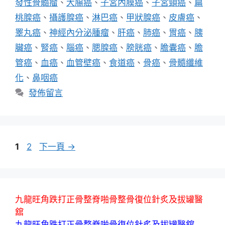
發性骨髓瘤
、
大腸癌
、
子宮內膜癌
、
子宮頸癌
、
扁
桃腺癌
、
攝護腺癌
、
淋巴癌
、
甲狀腺癌
、
皮膚癌
、
睪丸癌
、
神經內分泌腫瘤
、
肝癌
、
肺癌
、
胃癌
、
胰
臟癌
、
腎癌
、
腦癌
、
腮腺癌
、
膀胱癌
、
膽囊癌
、
膽
管癌
、
血癌
、
血管壁癌
、
食道癌
、
骨癌
、
骨髓纖維
化
、
鼻咽癌
發佈留言
頁
頁
1
2
下一頁
→
面
面
九龍旺角跌打正骨整脊啪骨整骨復位針炙及拔罐醫
舘
九龍旺角跌打正骨整脊啪骨復位針炙及拔罐醫舘