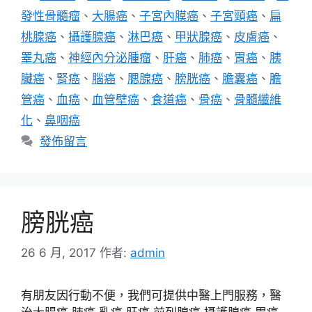
籤
發性骨髓瘤
、
大腸癌
、
子宮內膜癌
、
子宮頸癌
、
扁
桃腺癌
、
攝護腺癌
、
淋巴癌
、
甲狀腺癌
、
皮膚癌
、
睪丸癌
、
神經內分泌腫瘤
、
肝癌
、
肺癌
、
胃癌
、
胰
臟癌
、
腎癌
、
腦癌
、
腮腺癌
、
膀胱癌
、
膽囊癌
、
膽
管癌
、
血癌
、
血管壁癌
、
食道癌
、
骨癌
、
骨髓纖維
化
、
鼻咽癌
發佈留言
膀胱癌
26 6 月, 2017
作者:
admin
有朋友因行動不便，我們可提供中醫上門服務，醫