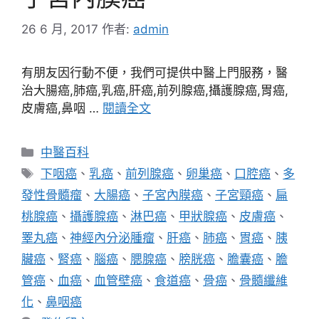
26 6 月, 2017
作者:
admin
有朋友因行動不便，我們可提供中醫上門服務，醫
治大腸癌,肺癌,乳癌,肝癌,前列腺癌,攝護腺癌,胃癌,
皮膚癌,鼻咽 …
閱讀全文
分
中醫百科
類
標
下咽癌
、
乳癌
、
前列腺癌
、
卵巢癌
、
口腔癌
、
多
籤
發性骨髓瘤
、
大腸癌
、
子宮內膜癌
、
子宮頸癌
、
扁
桃腺癌
、
攝護腺癌
、
淋巴癌
、
甲狀腺癌
、
皮膚癌
、
睪丸癌
、
神經內分泌腫瘤
、
肝癌
、
肺癌
、
胃癌
、
胰
臟癌
、
腎癌
、
腦癌
、
腮腺癌
、
膀胱癌
、
膽囊癌
、
膽
管癌
、
血癌
、
血管壁癌
、
食道癌
、
骨癌
、
骨髓纖維
化
、
鼻咽癌