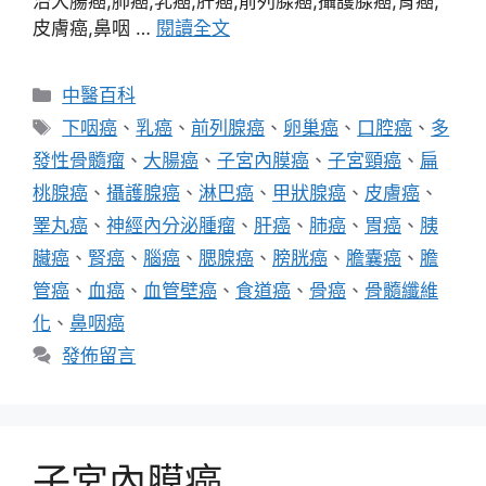
治大腸癌,肺癌,乳癌,肝癌,前列腺癌,攝護腺癌,胃癌,
皮膚癌,鼻咽 …
閱讀全文
分
中醫百科
類
標
下咽癌
、
乳癌
、
前列腺癌
、
卵巢癌
、
口腔癌
、
多
籤
發性骨髓瘤
、
大腸癌
、
子宮內膜癌
、
子宮頸癌
、
扁
桃腺癌
、
攝護腺癌
、
淋巴癌
、
甲狀腺癌
、
皮膚癌
、
睪丸癌
、
神經內分泌腫瘤
、
肝癌
、
肺癌
、
胃癌
、
胰
臟癌
、
腎癌
、
腦癌
、
腮腺癌
、
膀胱癌
、
膽囊癌
、
膽
管癌
、
血癌
、
血管壁癌
、
食道癌
、
骨癌
、
骨髓纖維
化
、
鼻咽癌
發佈留言
子宮內膜癌