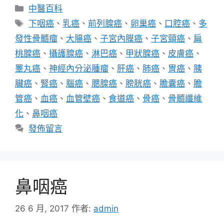
分
中醫百科
類
標
下咽癌
、
乳癌
、
前列腺癌
、
卵巢癌
、
口腔癌
、
多
籤
發性骨髓瘤
、
大腸癌
、
子宮內膜癌
、
子宮頸癌
、
扁
桃腺癌
、
攝護腺癌
、
淋巴癌
、
甲狀腺癌
、
皮膚癌
、
睪丸癌
、
神經內分泌腫瘤
、
肝癌
、
肺癌
、
胃癌
、
胰
臟癌
、
腎癌
、
腦癌
、
腮腺癌
、
膀胱癌
、
膽囊癌
、
膽
管癌
、
血癌
、
血管壁癌
、
食道癌
、
骨癌
、
骨髓纖維
化
、
鼻咽癌
發佈留言
鼻咽癌
26 6 月, 2017
作者:
admin