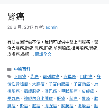
腎癌
26 6 月, 2017
作者:
admin
有朋友因行動不便，我們可提供中醫上門服務，醫
治大腸癌,肺癌,乳癌,肝癌,前列腺癌,攝護腺癌,胃癌,
皮膚癌,鼻咽 …
閱讀全文
分
中醫百科
類
標
下咽癌
、
乳癌
、
前列腺癌
、
卵巢癌
、
口腔癌
、
多
籤
發性骨髓瘤
、
大腸癌
、
子宮內膜癌
、
子宮頸癌
、
扁
桃腺癌
、
攝護腺癌
、
淋巴癌
、
甲狀腺癌
、
皮膚癌
、
睪丸癌
、
神經內分泌腫瘤
、
肝癌
、
肺癌
、
胃癌
、
胰
臟癌
、
腎癌
、
腦癌
、
腮腺癌
、
膀胱癌
、
膽囊癌
、
膽