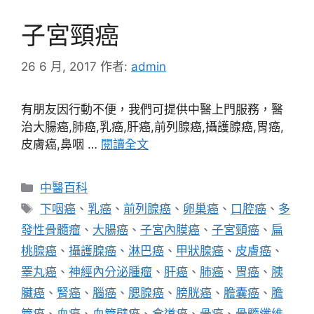
子宮頸癌
26 6 月, 2017
作者:
admin
有朋友因行動不便，我們可提供中醫上門服務，醫
治大腸癌,肺癌,乳癌,肝癌,前列腺癌,攝護腺癌,胃癌,
皮膚癌,鼻咽 …
閱讀全文
分
中醫百科
類
標
下咽癌
、
乳癌
、
前列腺癌
、
卵巢癌
、
口腔癌
、
多
籤
發性骨髓瘤
、
大腸癌
、
子宮內膜癌
、
子宮頸癌
、
扁
桃腺癌
、
攝護腺癌
、
淋巴癌
、
甲狀腺癌
、
皮膚癌
、
睪丸癌
、
神經內分泌腫瘤
、
肝癌
、
肺癌
、
胃癌
、
胰
臟癌
、
腎癌
、
腦癌
、
腮腺癌
、
膀胱癌
、
膽囊癌
、
膽
管癌
、
血癌
、
血管壁癌
、
食道癌
、
骨癌
、
骨髓纖維