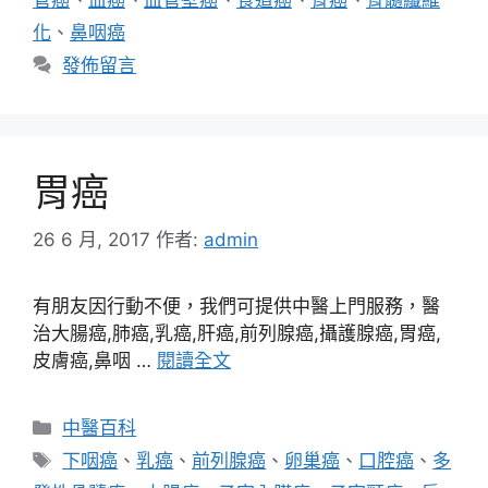
化
、
鼻咽癌
發佈留言
胃癌
26 6 月, 2017
作者:
admin
有朋友因行動不便，我們可提供中醫上門服務，醫
治大腸癌,肺癌,乳癌,肝癌,前列腺癌,攝護腺癌,胃癌,
皮膚癌,鼻咽 …
閱讀全文
分
中醫百科
類
標
下咽癌
、
乳癌
、
前列腺癌
、
卵巢癌
、
口腔癌
、
多
籤