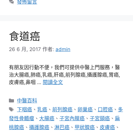
發佈留言
食道癌
26 6 月, 2017
作者:
admin
有朋友因行動不便，我們可提供中醫上門服務，醫
治大腸癌,肺癌,乳癌,肝癌,前列腺癌,攝護腺癌,胃癌,
皮膚癌,鼻咽 …
閱讀全文
分
中醫百科
類
標
下咽癌
、
乳癌
、
前列腺癌
、
卵巢癌
、
口腔癌
、
多
籤
發性骨髓瘤
、
大腸癌
、
子宮內膜癌
、
子宮頸癌
、
扁
桃腺癌
、
攝護腺癌
、
淋巴癌
、
甲狀腺癌
、
皮膚癌
、