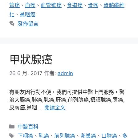
管癌
、
血癌
、
血管壁癌
、
食道癌
、
骨癌
、
骨髓纖維
化
、
鼻咽癌
發佈留言
甲狀腺癌
26 6 月, 2017
作者:
admin
有朋友因行動不便，我們可提供中醫上門服務，醫
治大腸癌,肺癌,乳癌,肝癌,前列腺癌,攝護腺癌,胃癌,
皮膚癌,鼻咽 …
閱讀全文
分
中醫百科
類
標
下咽癌
、
乳癌
、
前列腺癌
、
卵巢癌
、
口腔癌
、
多