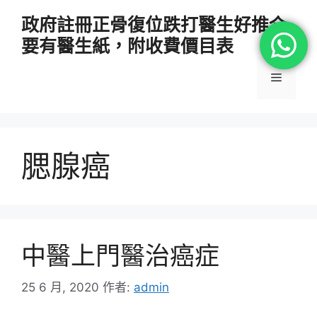
跳
政府註冊正骨復位跌打醫生好推介
至
要有醫生紙，附收費價目表
主
要
選
內
容
單
腮腺癌
中醫上門醫治癌症
25 6 月, 2020
作者:
admin