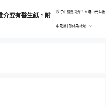
跌打中醫邊間好？香港中元堂醫
推介要有醫生紙，附
中元堂│聯絡及地址