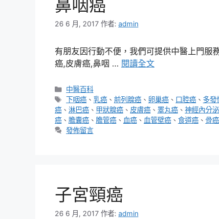
鼻咽癌
26 6 月, 2017
作者:
admin
有朋友因行動不便，我們可提供中醫上門服務，
癌,皮膚癌,鼻咽 …
閱讀全文
分
中醫百科
類
標
下咽癌
、
乳癌
、
前列腺癌
、
卵巢癌
、
口腔癌
、
多發
籤
癌
、
淋巴癌
、
甲狀腺癌
、
皮膚癌
、
睪丸癌
、
神經內分泌
癌
、
膽囊癌
、
膽管癌
、
血癌
、
血管壁癌
、
食道癌
、
骨癌
發佈留言
子宮頸癌
26 6 月, 2017
作者:
admin