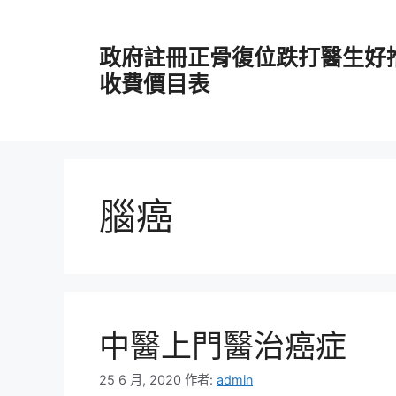
跳
至
政府註冊正骨復位跌打醫生好
主
要
收費價目表
內
容
腦癌
中醫上門醫治癌症
25 6 月, 2020
作者:
admin