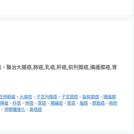
醫治大腸癌,肺癌,乳癌,肝癌,前列腺癌,攝護腺癌,胃
性骨髓瘤
、
大腸癌
、
子宮內膜癌
、
子宮頸癌
、
扁桃腺癌
、
攝護腺
腫瘤
、
肝癌
、
肺癌
、
胃癌
、
胰臟癌
、
腎癌
、
腦癌
、
腮腺癌
、
膀胱
、
骨髓纖維化
、
鼻咽癌