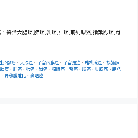
醫治大腸癌,肺癌,乳癌,肝癌,前列腺癌,攝護腺癌,胃
性骨髓瘤
、
大腸癌
、
子宮內膜癌
、
子宮頸癌
、
扁桃腺癌
、
攝護腺
腫瘤
、
肝癌
、
肺癌
、
胃癌
、
胰臟癌
、
腎癌
、
腦癌
、
腮腺癌
、
膀胱
、
骨髓纖維化
、
鼻咽癌