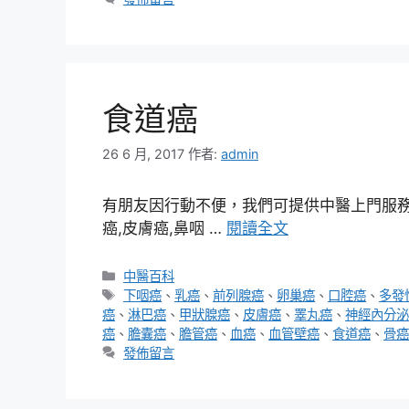
食道癌
26 6 月, 2017
作者:
admin
有朋友因行動不便，我們可提供中醫上門服務，
癌,皮膚癌,鼻咽 …
閱讀全文
分
中醫百科
類
標
下咽癌
、
乳癌
、
前列腺癌
、
卵巢癌
、
口腔癌
、
多發
籤
癌
、
淋巴癌
、
甲狀腺癌
、
皮膚癌
、
睪丸癌
、
神經內分泌
癌
、
膽囊癌
、
膽管癌
、
血癌
、
血管壁癌
、
食道癌
、
骨癌
發佈留言