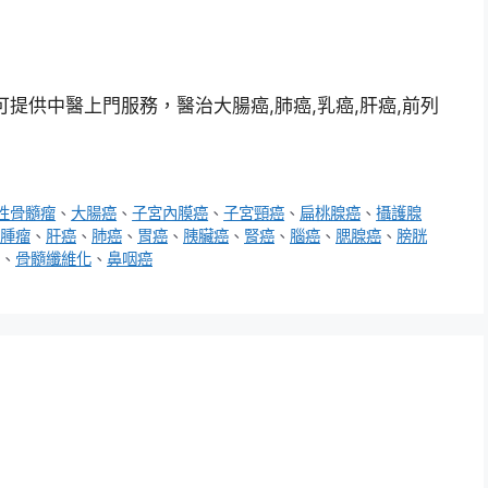
提供中醫上門服務，醫治大腸癌,肺癌,乳癌,肝癌,前列
性骨髓瘤
、
大腸癌
、
子宮內膜癌
、
子宮頸癌
、
扁桃腺癌
、
攝護腺
腫瘤
、
肝癌
、
肺癌
、
胃癌
、
胰臟癌
、
腎癌
、
腦癌
、
腮腺癌
、
膀胱
、
骨髓纖維化
、
鼻咽癌