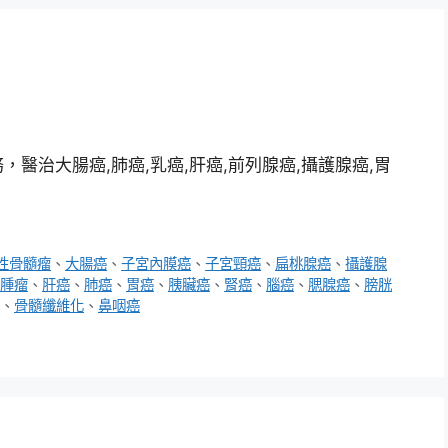
醫治大腸癌,肺癌,乳癌,肝癌,前列腺癌,攝護腺癌,胃
性骨髓瘤
、
大腸癌
、
子宮內膜癌
、
子宮頸癌
、
扁桃腺癌
、
攝護腺
腫瘤
、
肝癌
、
肺癌
、
胃癌
、
胰臟癌
、
腎癌
、
腦癌
、
腮腺癌
、
膀胱
、
骨髓纖維化
、
鼻咽癌