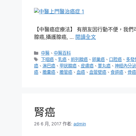
【中醫癌症療法】 有朋友因行動不便，我們可
腺癌,攝護腺癌, …
閱讀全文
分
中醫
、
中醫百科
類
標
下咽癌
、
乳癌
、
前列腺癌
、
卵巢癌
、
口腔癌
、
多發
籤
癌
、
淋巴癌
、
甲狀腺癌
、
皮膚癌
、
睪丸癌
、
神經內分泌
癌
、
膽囊癌
、
膽管癌
、
血癌
、
血管壁癌
、
食道癌
、
骨癌
腎癌
26 6 月, 2017
作者:
admin