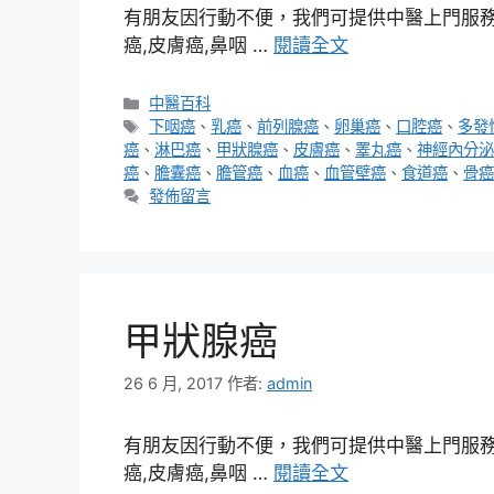
有朋友因行動不便，我們可提供中醫上門服務，
癌,皮膚癌,鼻咽 …
閱讀全文
分
中醫百科
類
標
下咽癌
、
乳癌
、
前列腺癌
、
卵巢癌
、
口腔癌
、
多發
籤
癌
、
淋巴癌
、
甲狀腺癌
、
皮膚癌
、
睪丸癌
、
神經內分泌
癌
、
膽囊癌
、
膽管癌
、
血癌
、
血管壁癌
、
食道癌
、
骨癌
發佈留言
甲狀腺癌
26 6 月, 2017
作者:
admin
有朋友因行動不便，我們可提供中醫上門服務，
癌,皮膚癌,鼻咽 …
閱讀全文