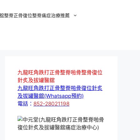
舘整脊正骨復位整脊痛症治療推薦
九龍旺角跌打正骨整脊啪骨整骨復位
針炙及拔罐醫舘
九龍旺角跌打正骨整脊啪骨復位針炙
及拔罐醫舘(Whatsapp預約)
電話：
852-28021198