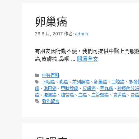
卵巢癌
26 6 月, 2017
作者:
admin
有朋友因行動不便，我們可提供中醫上門服務，
癌,皮膚癌,鼻咽 …
閱讀全文
分
中醫百科
類
標
下咽癌
、
乳癌
、
前列腺癌
、
卵巢癌
、
口腔癌
、
多發
籤
癌
、
淋巴癌
、
甲狀腺癌
、
皮膚癌
、
睪丸癌
、
神經內分泌
癌
、
膽囊癌
、
膽管癌
、
血癌
、
血管壁癌
、
食道癌
、
骨癌
發佈留言