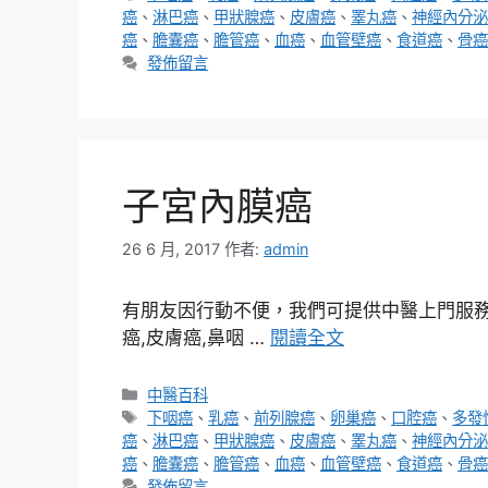
籤
癌
、
淋巴癌
、
甲狀腺癌
、
皮膚癌
、
睪丸癌
、
神經內分泌
癌
、
膽囊癌
、
膽管癌
、
血癌
、
血管壁癌
、
食道癌
、
骨癌
發佈留言
子宮內膜癌
26 6 月, 2017
作者:
admin
有朋友因行動不便，我們可提供中醫上門服務，
癌,皮膚癌,鼻咽 …
閱讀全文
分
中醫百科
類
標
下咽癌
、
乳癌
、
前列腺癌
、
卵巢癌
、
口腔癌
、
多發
籤
癌
、
淋巴癌
、
甲狀腺癌
、
皮膚癌
、
睪丸癌
、
神經內分泌
癌
、
膽囊癌
、
膽管癌
、
血癌
、
血管壁癌
、
食道癌
、
骨癌
發佈留言