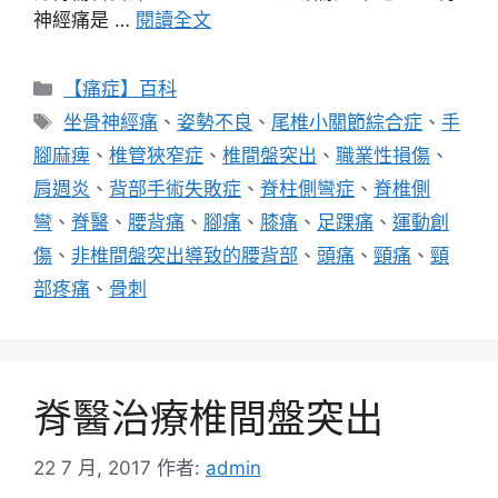
神經痛是 …
閱讀全文
分
【痛症】百科
類
標
坐骨神經痛
、
姿勢不良
、
尾椎小關節綜合症
、
手
籤
腳麻痺
、
椎管狹窄症
、
椎間盤突出
、
職業性損傷
、
肩週炎
、
背部手術失敗症
、
脊柱側彎症
、
脊椎側
彎
、
脊醫
、
腰背痛
、
腳痛
、
膝痛
、
足踝痛
、
運動創
傷
、
非椎間盤突出導致的腰背部
、
頭痛
、
頸痛
、
頸
部疼痛
、
骨刺
脊醫治療椎間盤突出
22 7 月, 2017
作者:
admin