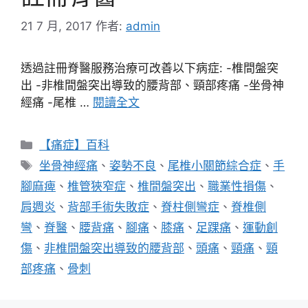
21 7 月, 2017
作者:
admin
透過註冊脊醫服務治療可改善以下病症: -椎間盤突
出 -非椎間盤突出導致的腰背部、頸部疼痛 -坐骨神
經痛 -尾椎 …
閱讀全文
分
【痛症】百科
類
標
坐骨神經痛
、
姿勢不良
、
尾椎小關節綜合症
、
手
籤
腳麻痺
、
椎管狹窄症
、
椎間盤突出
、
職業性損傷
、
肩週炎
、
背部手術失敗症
、
脊柱側彎症
、
脊椎側
彎
、
脊醫
、
腰背痛
、
腳痛
、
膝痛
、
足踝痛
、
運動創
傷
、
非椎間盤突出導致的腰背部
、
頭痛
、
頸痛
、
頸
部疼痛
、
骨刺