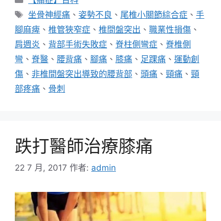
類
標
坐骨神經痛
、
姿勢不良
、
尾椎小關節綜合症
、
手
籤
腳麻痺
、
椎管狹窄症
、
椎間盤突出
、
職業性損傷
、
肩週炎
、
背部手術失敗症
、
脊柱側彎症
、
脊椎側
彎
、
脊醫
、
腰背痛
、
腳痛
、
膝痛
、
足踝痛
、
運動創
傷
、
非椎間盤突出導致的腰背部
、
頭痛
、
頸痛
、
頸
部疼痛
、
骨刺
跌打醫師治療膝痛
22 7 月, 2017
作者:
admin