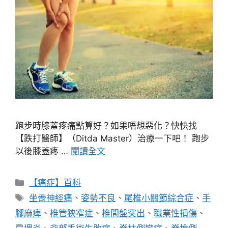
跑步時膝蓋疼痛點算好？如果唔想惡化？快快找
【跌打醫師】（Ditda Master）治療一下吧！ 跑步
以後膝蓋疼 …
閱讀全文
分
【痛症】百科
類
標
坐骨神經痛
、
姿勢不良
、
尾椎小關節綜合症
、
手
籤
腳麻痺
、
椎管狹窄症
、
椎間盤突出
、
職業性損傷
、