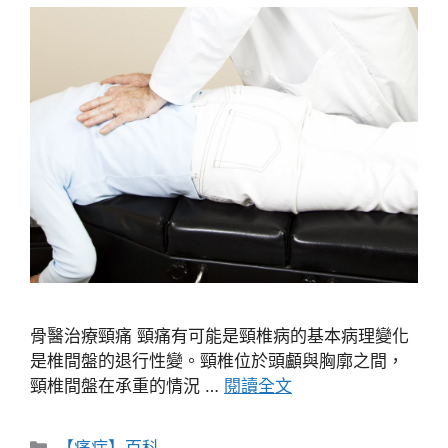
骨醫治療頸痛 頸痛有可能是頸椎病的基本病理變化
是椎間盤的退行性變。頸椎位於頭顱與胸廓之間，
頸椎間盤在承重的情況 …
閱讀全文
分
【痛症】百科