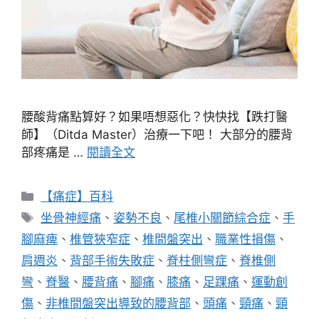
腰酸背痛點算好？如果唔想惡化？快快找【跌打醫
師】（Ditda Master）治療一下吧！ 大部分的腰背
部疼痛是 …
閱讀全文
分
【痛症】百科
類
標
坐骨神經痛
、
姿勢不良
、
尾椎小關節綜合症
、
手
籤
腳麻痺
、
椎管狹窄症
、
椎間盤突出
、
職業性損傷
、
肩週炎
、
背部手術失敗症
、
脊柱側彎症
、
脊椎側
彎
、
脊醫
、
腰背痛
、
腳痛
、
膝痛
、
足踝痛
、
運動創
傷
、
非椎間盤突出導致的腰背部
、
頭痛
、
頸痛
、
頸