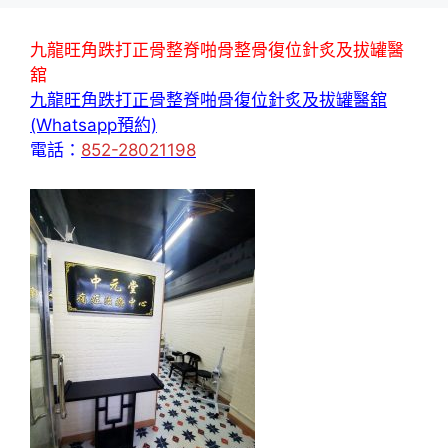
九龍旺角跌打正骨整脊啪骨整骨復位針炙及拔罐醫
舘
九龍旺角跌打正骨整脊啪骨復位針炙及拔罐醫舘
(Whatsapp預約)
電話：
852-28021198