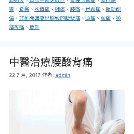
肩週炎
、
背部手術失敗症
、
脊柱側彎症
、
脊椎側
彎
、
脊醫
、
腰背痛
、
腳痛
、
膝痛
、
足踝痛
、
運動創
傷
、
非椎間盤突出導致的腰背部
、
頭痛
、
頸痛
、
頸
部疼痛
、
骨刺
中醫治療腰酸背痛
22 7 月, 2017
作者:
admin