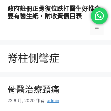
跳
政府註冊正骨復位跌打醫生好推介
至
要有醫生紙，附收費價目表
主
要
選
內
容
單
脊柱側彎症
骨醫治療頸痛
22 6 月, 2020
作者:
admin