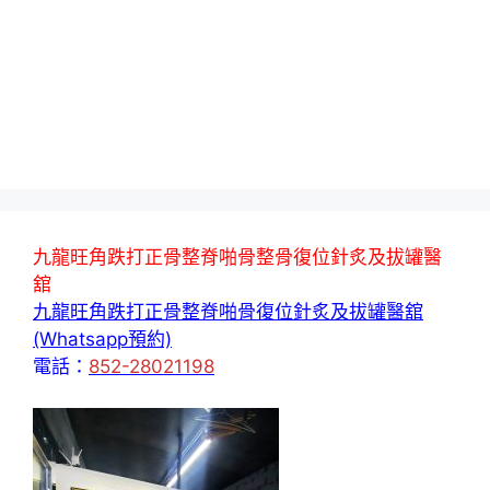
九龍旺角跌打正骨整脊啪骨整骨復位針炙及拔罐醫
舘
九龍旺角跌打正骨整脊啪骨復位針炙及拔罐醫舘
(Whatsapp預約)
電話：
852-28021198