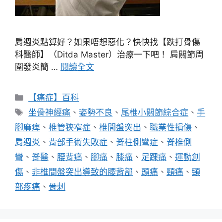
肩週炎點算好？如果唔想惡化？快快找【跌打骨傷
科醫師】（Ditda Master）治療一下吧！ 肩關節周
圍發炎簡 …
閱讀全文
分
【痛症】百科
類
標
坐骨神經痛
、
姿勢不良
、
尾椎小關節綜合症
、
手
籤
腳麻痺
、
椎管狹窄症
、
椎間盤突出
、
職業性損傷
、
肩週炎
、
背部手術失敗症
、
脊柱側彎症
、
脊椎側
彎
、
脊醫
、
腰背痛
、
腳痛
、
膝痛
、
足踝痛
、
運動創
傷
、
非椎間盤突出導致的腰背部
、
頭痛
、
頸痛
、
頸
部疼痛
、
骨刺