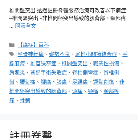
椎間盤突出 透過註冊脊醫服務治療可改善以下病症:
–椎間盤突出 -非椎間盤突出導致的腰背部、頸部疼
…
閱讀全文
分
【痛症】百科
類
標
坐骨神經痛
、
姿勢不良
、
尾椎小關節綜合症
、
手
籤
腳麻痺
、
椎管狹窄症
、
椎間盤突出
、
職業性損傷
、
肩週炎
、
背部手術失敗症
、
脊柱側彎症
、
脊椎側
彎
、
腰背痛
、
腳痛
、
膝痛
、
足踝痛
、
運動創傷
、
非
椎間盤突出導致的腰背部
、
頭痛
、
頸痛
、
頸部疼
痛
、
骨刺
註冊脊醫