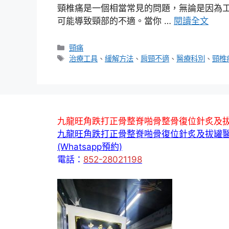
頸椎痛是一個相當常見的問題，無論是因為
可能導致頸部的不適。當你 …
閱讀全文
分
頸痛
類
標
治療工具
、
緩解方法
、
肩頸不適
、
醫療科別
、
頸椎
籤
九龍旺角跌打正骨整脊啪骨整骨復位針炙及
九龍旺角跌打正骨整脊啪骨復位針炙及拔罐
(Whatsapp預約)
電話：
852-28021198