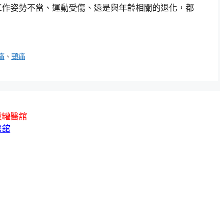
工作姿勢不當、運動受傷、還是與年齡相關的退化，都
痛
、
頸痛
拔罐醫舘
醫舘