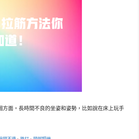
個方面。長時間不良的坐姿和姿勢，比如說在床上玩手
肩頸不適
、
跌打
、
頸部緊繃