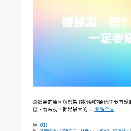
瞓捩頸的原因與影響 瞓捩頸的原因主要有幾
機、看電視，都是最大的 …
閱讀全文
分
跌打
類
標
健康運動
、
拉筋方法
、
整脊
、
正骨復位
、
瞓捩頸
、