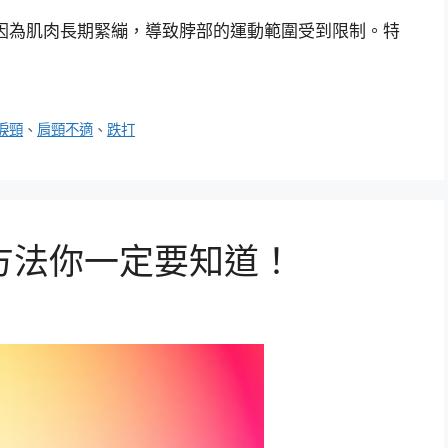
因為肌肉長期緊繃，導致脖部的運動範圍受到限制。特
捩頸
、
肩頸不適
、
跌打
方法你一定要知道！