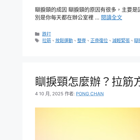
瞓捩頸的成因 瞓捩頸的原因有很多，主要是
別是你每天都在辦公室裡 …
閱讀全文
分
跌打
類
標
拉筋
、
放鬆運動
、
整脊
、
正骨復位
、
減輕緊張
、
瞓
籤
瞓捩頸怎麼辦？拉筋
4 10 月, 2025
作者:
PONG CHAN