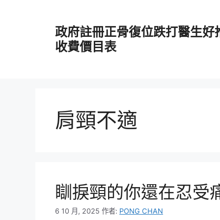
跳
至
政府註冊正骨復位跌打醫生好
主
要
收費價目表
內
容
肩頸不適
瞓捩頸的你還在忍受
6 10 月, 2025
作者:
PONG CHAN