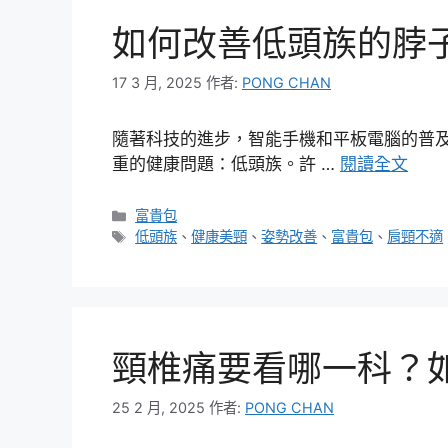
如何改善低頭族的脖
17 3 月, 2025
作者:
PONG CHAN
隨著科技的進步，智能手機和平板電腦的普
重的健康問題：低頭族。許 …
閱讀全文
分
富貴包
類
標
低頭族
、
健康美頸
、
姿勢改善
、
富貴包
、
肩頸不適
籤
頸椎痛要看哪一科？
25 2 月, 2025
作者:
PONG CHAN