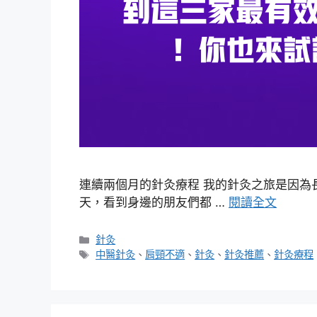
連續兩個月的針灸療程 我的針灸之旅是因為
天，看到身邊的朋友們都 …
閱讀全文
分
針灸
類
標
中醫針灸
、
肩頸不適
、
針灸
、
針灸推薦
、
針灸療程
籤