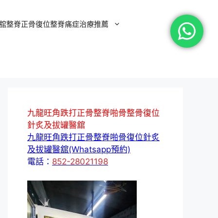
舘整脊正骨復位整脊痛症治療推薦
九龍旺角跌打正骨整脊啪骨整骨復位
針炙及拔罐醫舘
九龍旺角跌打正骨整脊啪骨復位針炙
及拔罐醫舘(Whatsapp預約)
電話：
852-28021198