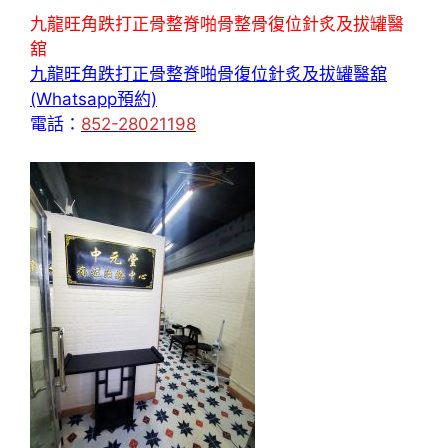
九龍旺角跌打正骨整脊啪骨整骨復位針炙及拔罐醫
舘
九龍旺角跌打正骨整脊啪骨復位針炙及拔罐醫舘
(Whatsapp預約)
電話：
852-28021198