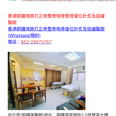
香港銅鑼灣跌打正骨整脊啪骨整骨復位針炙及拔罐
醫舘
香港銅鑼灣跌打正骨整脊啪骨復位針炙及拔罐醫舘
(Whatsapp預約)
電話：
852-25675767
中元堂(銅鑼灣醫舘)地址：銅鑼灣富明街1-5號寶富大樓