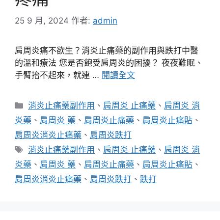
25 9 月, 2024
作者:
admin
肩周炎痛不欲生？消炎止痛藥的副作用與跌打中醫
的溫和療法 您是否飽受肩周炎的困擾？ 夜夜難眠、
手臂抬不起來，就連 …
閱讀全文
分
消炎止痛藥副作用
、
肩周炎 止痛藥
、
肩周炎 消
類
炎藥
、
肩周炎 藥
、
肩周炎止痛藥
、
肩周炎止痛貼
、
肩周炎消炎止痛藥
、
肩周炎跌打
標
消炎止痛藥副作用
、
肩周炎 止痛藥
、
肩周炎 消
籤
炎藥
、
肩周炎 藥
、
肩周炎止痛藥
、
肩周炎止痛貼
、
肩周炎消炎止痛藥
、
肩周炎跌打
、
跌打