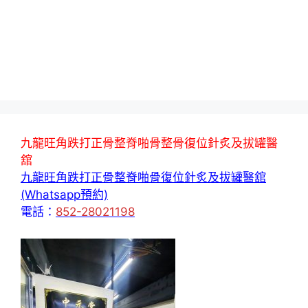
九龍旺角跌打正骨整脊啪骨整骨復位針炙及拔罐醫
舘
九龍旺角跌打正骨整脊啪骨復位針炙及拔罐醫舘
(Whatsapp預約)
電話：
852-28021198