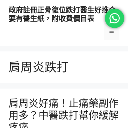
跳
政府註冊正骨復位跌打醫生好推介
至
要有醫生紙，附收費價目表
主
要
選
內
容
單
肩周炎跌打
肩周炎好痛！止痛藥副作
用多？中醫跌打幫你緩解
疼痛