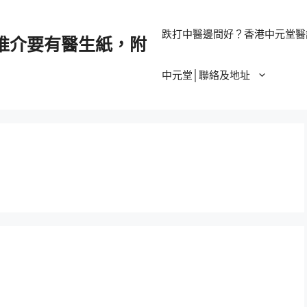
跌打中醫邊間好？香港中元堂醫
推介要有醫生紙，附
中元堂│聯絡及地址