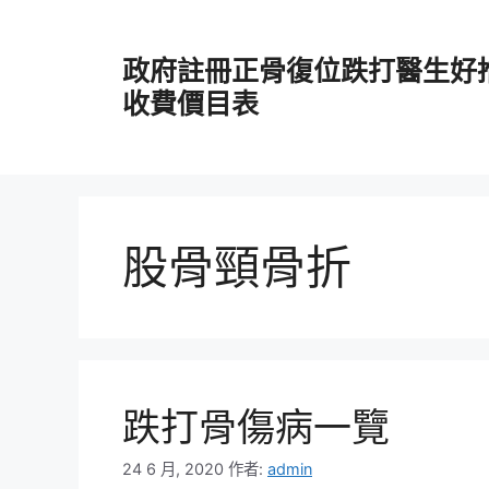
跳
至
政府註冊正骨復位跌打醫生好
主
要
收費價目表
內
容
股骨頸骨折
跌打骨傷病一覽
24 6 月, 2020
作者:
admin