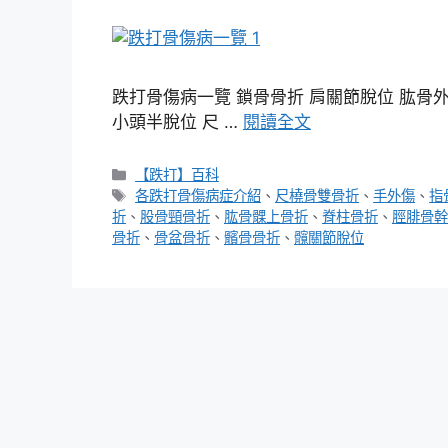
跌打骨傷病一覽 鎖骨骨折 肩關節脫位 肱骨外
小頭半脫位 尺 …
閱讀全文
分
【跌打】百科
類
標
各跌打骨傷病症介紹
、
尺橈骨雙骨折
、
手外傷
、
指
籤
折
、
股骨頸骨折
、
肱骨髁上骨折
、
脊柱骨折
、
脛腓骨幹
骨折
、
骨盆骨折
、
髕骨骨折
、
髖關節脫位