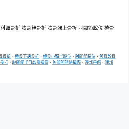
科頸骨折 肱骨幹骨折 肱骨髁上骨折 肘關節脫位 橈骨
骨骨折
、
橈骨下端骨折
、
橈骨小頭半脫位
、
肘關節脫位
、
股骨幹骨
骨折
、
膝關節半月軟骨損傷
、
膝關節韌帶損傷
、
踝部扭傷
、
踝部