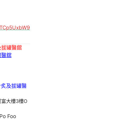
MUTCp5UxbW9
及拔罐醫舘
罐醫舘
寶富大樓3樓O
 Po Foo