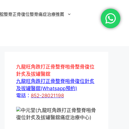
舘整脊正骨復位整脊痛症治療推薦
九龍旺角跌打正骨整脊啪骨整骨復位
針炙及拔罐醫舘
九龍旺角跌打正骨整脊啪骨復位針炙
及拔罐醫舘(Whatsapp預約)
電話：
852-28021198