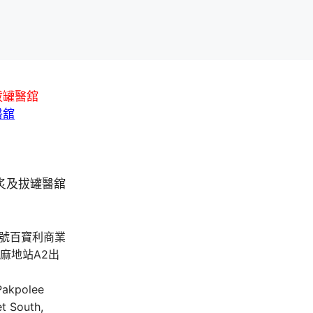
拔罐醫舘
醫舘
A號百寶利商業
油麻地站A2出
 Pakpolee
t South,