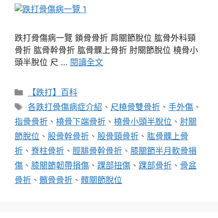
跌打骨傷病一覽 鎖骨骨折 肩關節脫位 肱骨外科頸
骨折 肱骨幹骨折 肱骨髁上骨折 肘關節脫位 橈骨小
頭半脫位 尺 …
閱讀全文
分
【跌打】百科
類
標
各跌打骨傷病症介紹
、
尺橈骨雙骨折
、
手外傷
、
籤
指骨骨折
、
橈骨下端骨折
、
橈骨小頭半脫位
、
肘關
節脫位
、
股骨幹骨折
、
股骨頸骨折
、
肱骨髁上骨
折
、
脊柱骨折
、
脛腓骨幹骨折
、
膝關節半月軟骨損
傷
、
膝關節韌帶損傷
、
踝部扭傷
、
踝部骨折
、
骨盆
骨折
、
髕骨骨折
、
髖關節脫位