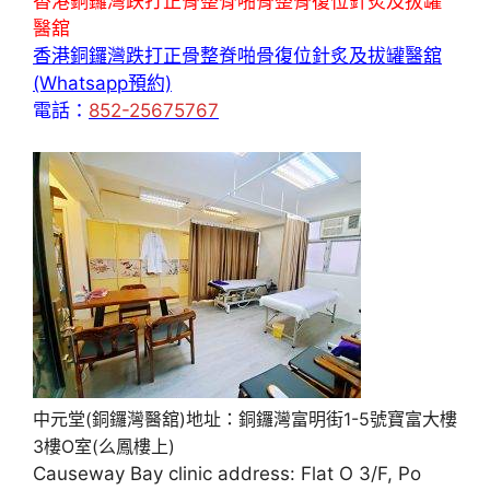
香港銅鑼灣跌打正骨整脊啪骨整骨復位針炙及拔罐
醫舘
香港銅鑼灣跌打正骨整脊啪骨復位針炙及拔罐醫舘
(Whatsapp預約)
電話：
852-25675767
中元堂(銅鑼灣醫舘)地址：銅鑼灣富明街1-5號寶富大樓
3樓O室(么鳳樓上)
Causeway Bay clinic address: Flat O 3/F, Po