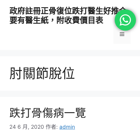
跳
政府註冊正骨復位跌打醫生好推介
至
要有醫生紙，附收費價目表
主
要
選
內
容
單
肘關節脫位
跌打骨傷病一覽
24 6 月, 2020
作者:
admin