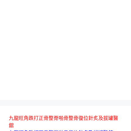
九龍旺角跌打正骨整脊啪骨整骨復位針炙及拔罐醫
舘