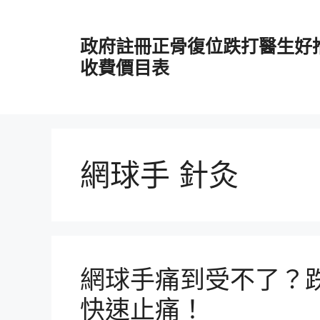
跳
至
政府註冊正骨復位跌打醫生好
主
要
收費價目表
內
容
網球手 針灸
網球手痛到受不了？
快速止痛！