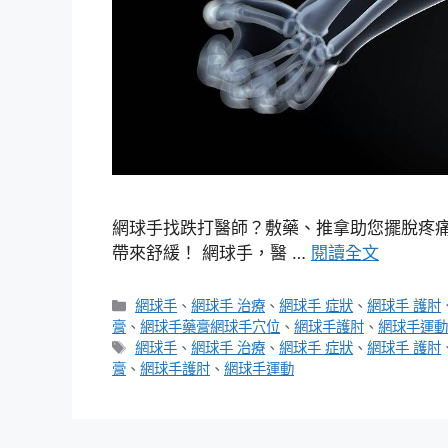
網球手找跌打醫師？敷藥、推拿助您擺脫疼痛
帶來舒緩！ 網球手，醫 …
閱讀全文
分
網球手
、
網球手 治療
、
網球手 症狀
、
網球手 護肘
類
膏
、
網球手藥膏網球手穴位
、
網球手護肘
、
網球手運動
標
網球手
、
網球手 治療
、
網球手 症狀
、
網球手 護肘
籤
膏
、
網球手護肘
、
網球手運動