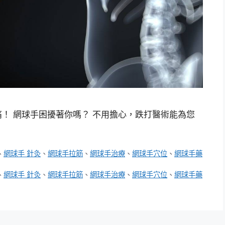
！ 網球手困擾著你嗎？ 不用擔心，跌打醫術能為您
、
網球手 針灸
、
網球手拉筋
、
網球手治療
、
網球手穴位
、
網球手藥
、
網球手 針灸
、
網球手拉筋
、
網球手治療
、
網球手穴位
、
網球手藥