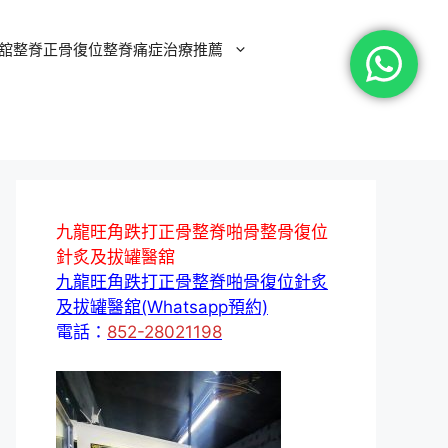
舘整脊正骨復位整脊痛症治療推薦
九龍旺角跌打正骨整脊啪骨整骨復位
針炙及拔罐醫舘
九龍旺角跌打正骨整脊啪骨復位針炙
及拔罐醫舘(Whatsapp預約)
電話：
852-28021198