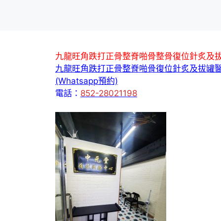
九龍旺角跌打正骨整脊啪骨整骨復位針炙及
九龍旺角跌打正骨整脊啪骨復位針炙及拔罐
(Whatsapp預約)
電話：
852-28021198