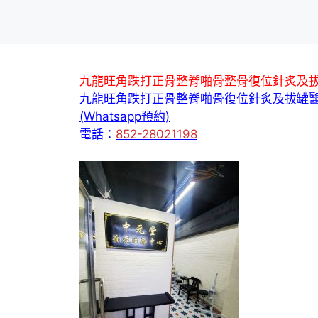
九龍旺角跌打正骨整脊啪骨整骨復位針炙及
九龍旺角跌打正骨整脊啪骨復位針炙及拔罐
(Whatsapp預約)
電話：
852-28021198