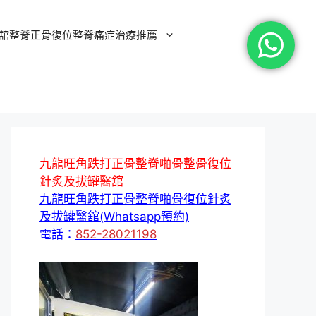
舘整脊正骨復位整脊痛症治療推薦
九龍旺角跌打正骨整脊啪骨整骨復位
針炙及拔罐醫舘
九龍旺角跌打正骨整脊啪骨復位針炙
及拔罐醫舘(Whatsapp預約)
電話：
852-28021198