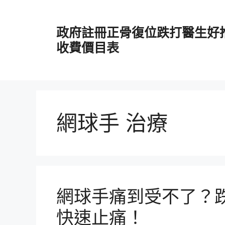
跳
至
政府註冊正骨復位跌打醫生好
主
要
收費價目表
內
容
網球手 治療
網球手痛到受不了？
快速止痛！