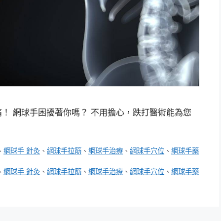
！ 網球手困擾著你嗎？ 不用擔心，跌打醫術能為您
、
網球手 針灸
、
網球手拉筋
、
網球手治療
、
網球手穴位
、
網球手藥
、
網球手 針灸
、
網球手拉筋
、
網球手治療
、
網球手穴位
、
網球手藥