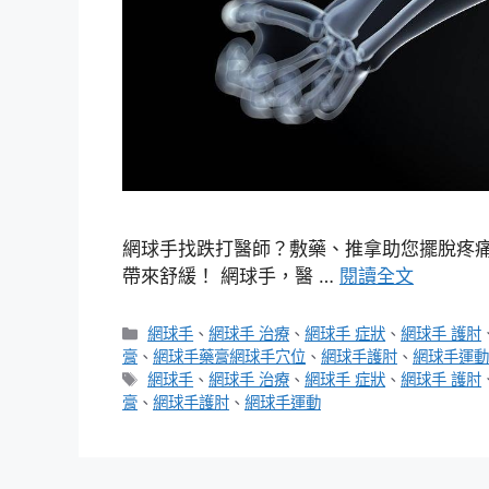
網球手找跌打醫師？敷藥、推拿助您擺脫疼痛
帶來舒緩！ 網球手，醫 …
閱讀全文
分
網球手
、
網球手 治療
、
網球手 症狀
、
網球手 護肘
類
膏
、
網球手藥膏網球手穴位
、
網球手護肘
、
網球手運動
標
網球手
、
網球手 治療
、
網球手 症狀
、
網球手 護肘
籤
膏
、
網球手護肘
、
網球手運動