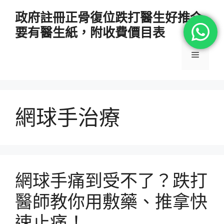
跳
政府註冊正骨復位跌打醫生好推介
至
要有醫生紙，附收費價目表
主
要
選
內
容
單
網球手治療
網球手痛到受不了？跌打
醫師教你用敷藥、推拿快
速止痛！