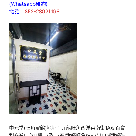
(Whatsapp預約)
電話：
852-28021198
中元堂(旺角醫舘)地址：九龍旺角西洋菜南街1A號百寶
利商業中心11樓02及03室(港鐵旺角站E2出口或港鐵油