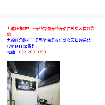
九龍旺角跌打正骨整脊啪骨整骨復位針炙及拔罐醫
舘
九龍旺角跌打正骨整脊啪骨復位針炙及拔罐醫舘
(Whatsapp預約)
電話：
852-28021198