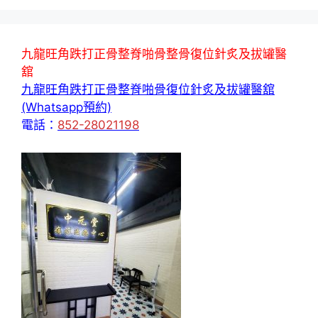
九龍旺角跌打正骨整脊啪骨整骨復位針炙及拔罐醫
舘
九龍旺角跌打正骨整脊啪骨復位針炙及拔罐醫舘
(Whatsapp預約)
電話：
852-28021198