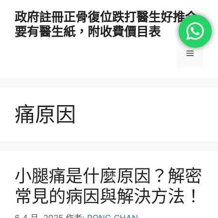
跳
政府註冊正骨復位跌打醫生好推介
至
要有醫生紙，附收費價目表
主
要
選
內
容
單
痛原因
小腿痛是什麼原因？解密
常見的病因與解決方法！
6 4 月, 2025
作者:
PONG CHAN