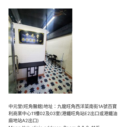
中元堂(旺角醫舘)地址：九龍旺角西洋菜南街1A號百寶
利商業中心11樓02及03室(港鐵旺角站E2出口或港鐵油
麻地站A2出口)