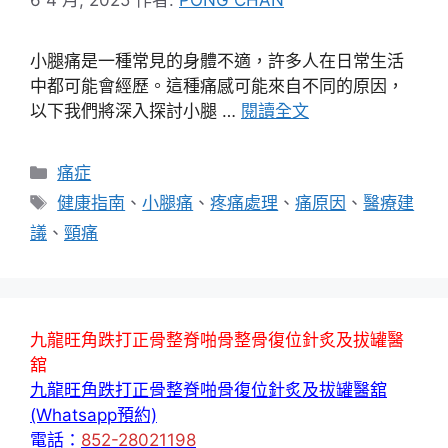
小腿痛是一種常見的身體不適，許多人在日常生活
中都可能會經歷。這種痛感可能來自不同的原因，
以下我們將深入探討小腿 …
閱讀全文
分
痛症
類
標
健康指南
、
小腿痛
、
疼痛處理
、
痛原因
、
醫療建
籤
議
、
頸痛
九龍旺角跌打正骨整脊啪骨整骨復位針炙及拔罐醫
舘
九龍旺角跌打正骨整脊啪骨復位針炙及拔罐醫舘
(Whatsapp預約)
電話：
852-28021198