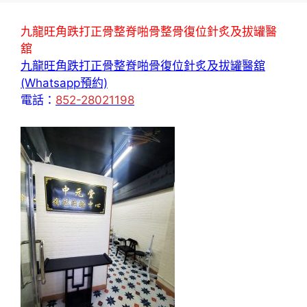
九龍旺角跌打正骨整脊啪骨整骨復位針炙及拔罐醫
舘
九龍旺角跌打正骨整脊啪骨復位針炙及拔罐醫舘
(Whatsapp預約)
電話：
852-28021198