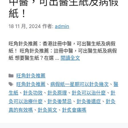
中醫，可出醫生紙及病假
紙！
18 11 月, 2024
作者:
admin
旺角針灸推薦：香港註冊中醫，可出醫生紙及病假
紙！ 旺角針灸推薦：註冊中醫，可出醫生紙及病假
紙 想要醫生紙？在選 …
閱讀全文
分
旺角針灸推薦
類
標
旺角針灸推薦
、
病假紙一星期可以針灸幾次
、
醫
籤
生紙
、
針灸功效
、
針灸原理
、
針灸可以治什麼
、
針
灸可以治療什麼
、
針灸後禁忌
、
針灸後遺症
、
針灸
真的有效嗎
、
針灸英文
、
針炙會痛嗎