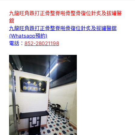
九龍旺角跌打正骨整脊啪骨整骨復位針炙及拔罐醫
舘
九龍旺角跌打正骨整脊啪骨復位針炙及拔罐醫舘
(Whatsapp預約)
電話：
852-28021198