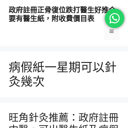
跳
政府註冊正骨復位跌打醫生好推介
至
要有醫生紙，附收費價目表
主
要
選
內
容
單
病假紙一星期可以針
灸幾次
旺角針灸推薦：政府註冊