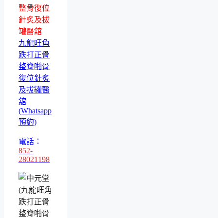
整骨復位
針炙及拔
罐醫舘
九龍旺角
跌打正骨
整脊啪骨
復位針炙
及拔罐醫
舘
(Whatsapp
預約)
電話：
852-
28021198