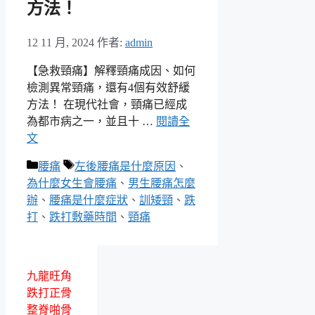
方法！
12 11 月, 2024
作者:
admin
【急救頸痛】解釋頸痛成因、如何
檢測異常頸痛，還有4個有效舒緩
方法！ 在現代社會，頸痛已經成
為都市病之一，並且十 …
閱讀全
文
分
標
腰痛
左後腰痛是什麼原因
、
類
籤
為什麼女生會腰痛
、
男生腰痛怎麼
辦
、
腰痛是什麼症狀
、
訓矮頸
、
跌
打
、
跌打敷藥時間
、
頸痛
九龍旺角
跌打正骨
整脊啪骨