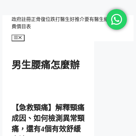
跳
政府註冊正骨復位跌打醫生好推介要有醫生紙，附收
至
費價目表
主
選
要
單
內
容
男生腰痛怎麼辦
【急救頸痛】解釋頸痛
成因、如何檢測異常頸
痛，還有4個有效舒緩