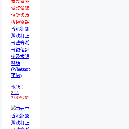
骨整脊啪
骨整骨復
位針炙及
拔罐醫舘
香港銅鑼
灣跌打正
骨整脊啪
骨復位針
炙及拔罐
醫舘
(Whatsapp
預約)
電話：
852-
25675767