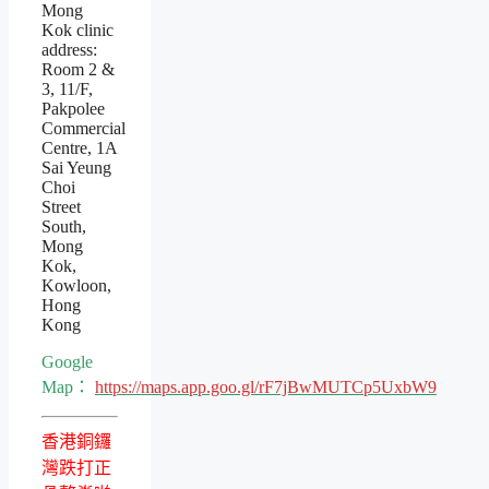
Mong
Kok clinic
address:
Room 2 &
3, 11/F,
Pakpolee
Commercial
Centre, 1A
Sai Yeung
Choi
Street
South,
Mong
Kok,
Kowloon,
Hong
Kong
Google
Map：
https://maps.app.goo.gl/rF7jBwMUTCp5UxbW9
香港銅鑼
灣跌打正