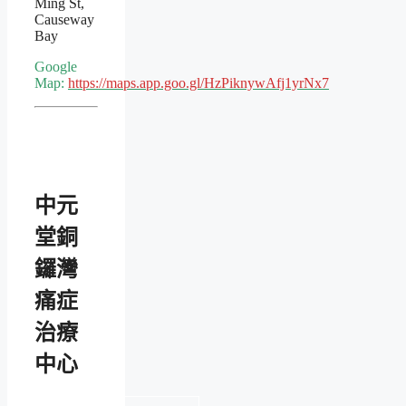
Ming St,
Causeway
Bay
Google
Map:
https://maps.app.goo.gl/HzPiknywAfj1yrNx7
中元
堂銅
鑼灣
痛症
治療
中心