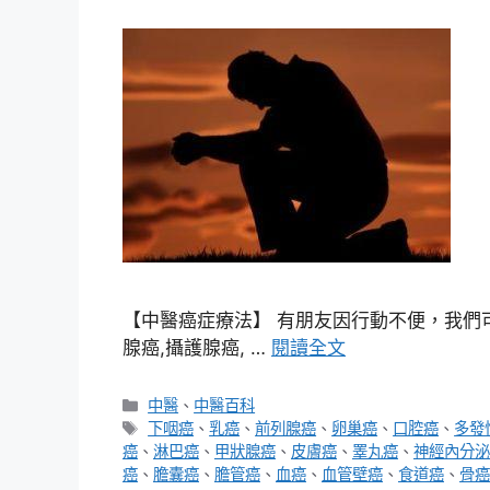
【中醫癌症療法】 有朋友因行動不便，我們可
腺癌,攝護腺癌, …
閱讀全文
分
中醫
、
中醫百科
類
標
下咽癌
、
乳癌
、
前列腺癌
、
卵巢癌
、
口腔癌
、
多發
籤
癌
、
淋巴癌
、
甲狀腺癌
、
皮膚癌
、
睪丸癌
、
神經內分泌
癌
、
膽囊癌
、
膽管癌
、
血癌
、
血管壁癌
、
食道癌
、
骨癌