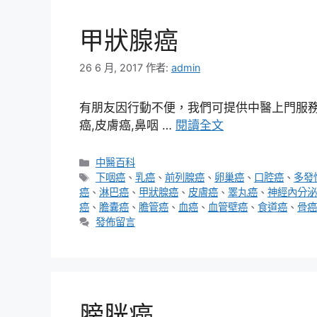
甲狀腺癌
26 6 月, 2017
作者:
admin
有朋友因行動不便，我們可提供中醫上門服務，
癌,皮膚癌,鼻咽 …
閱讀全文
分
中醫百科
類
標
下咽癌
、
乳癌
、
前列腺癌
、
卵巢癌
、
口腔癌
、
多發
籤
癌
、
淋巴癌
、
甲狀腺癌
、
皮膚癌
、
睪丸癌
、
神經內分泌
癌
、
膽囊癌
、
膽管癌
、
血癌
、
血管壁癌
、
食道癌
、
骨癌
發佈留言
膀胱癌