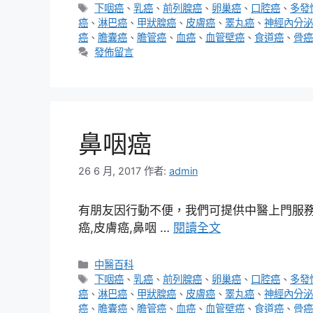
類
標
下咽癌
、
乳癌
、
前列腺癌
、
卵巢癌
、
口腔癌
、
多發
籤
癌
、
淋巴癌
、
甲狀腺癌
、
皮膚癌
、
睪丸癌
、
神經內分泌
癌
、
膽囊癌
、
膽管癌
、
血癌
、
血管壁癌
、
食道癌
、
骨癌
發佈留言
鼻咽癌
26 6 月, 2017
作者:
admin
有朋友因行動不便，我們可提供中醫上門服務，
癌,皮膚癌,鼻咽 …
閱讀全文
分
中醫百科
類
標
下咽癌
、
乳癌
、
前列腺癌
、
卵巢癌
、
口腔癌
、
多發
籤
癌
、
淋巴癌
、
甲狀腺癌
、
皮膚癌
、
睪丸癌
、
神經內分泌
癌
、
膽囊癌
、
膽管癌
、
血癌
、
血管壁癌
、
食道癌
、
骨癌