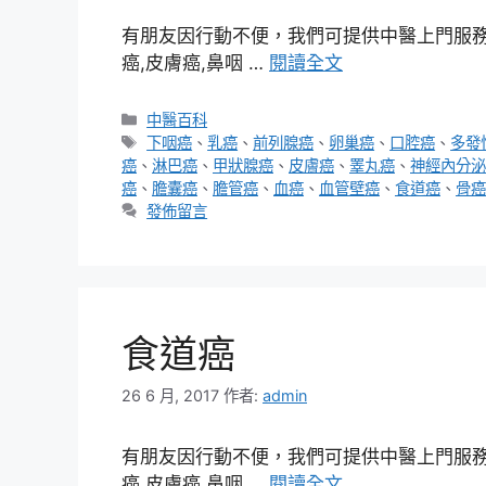
有朋友因行動不便，我們可提供中醫上門服務，
癌,皮膚癌,鼻咽 …
閱讀全文
分
中醫百科
類
標
下咽癌
、
乳癌
、
前列腺癌
、
卵巢癌
、
口腔癌
、
多發
籤
癌
、
淋巴癌
、
甲狀腺癌
、
皮膚癌
、
睪丸癌
、
神經內分泌
癌
、
膽囊癌
、
膽管癌
、
血癌
、
血管壁癌
、
食道癌
、
骨癌
發佈留言
食道癌
26 6 月, 2017
作者:
admin
有朋友因行動不便，我們可提供中醫上門服務，
癌,皮膚癌,鼻咽 …
閱讀全文