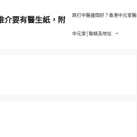
跌打中醫邊間好？香港中元堂醫
推介要有醫生紙，附
中元堂│聯絡及地址