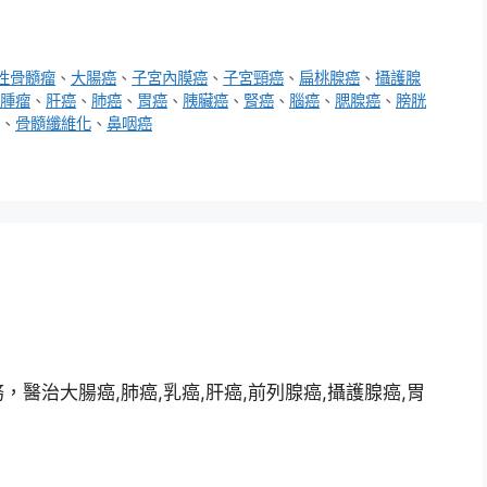
性骨髓瘤
、
大腸癌
、
子宮內膜癌
、
子宮頸癌
、
扁桃腺癌
、
攝護腺
腫瘤
、
肝癌
、
肺癌
、
胃癌
、
胰臟癌
、
腎癌
、
腦癌
、
腮腺癌
、
膀胱
、
骨髓纖維化
、
鼻咽癌
醫治大腸癌,肺癌,乳癌,肝癌,前列腺癌,攝護腺癌,胃