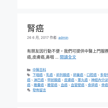
腎癌
26 6 月, 2017
作者:
admin
有朋友因行動不便，我們可提供中醫上門服務，
癌,皮膚癌,鼻咽 …
閱讀全文
分
中醫百科
類
標
下咽癌
、
乳癌
、
前列腺癌
、
卵巢癌
、
口腔癌
、
多發
籤
癌
、
淋巴癌
、
甲狀腺癌
、
皮膚癌
、
睪丸癌
、
神經內分泌
癌
、
膽囊癌
、
膽管癌
、
血癌
、
血管壁癌
、
食道癌
、
骨癌
發佈留言