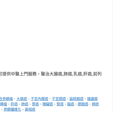
提供中醫上門服務，醫治大腸癌,肺癌,乳癌,肝癌,前列
性骨髓瘤
、
大腸癌
、
子宮內膜癌
、
子宮頸癌
、
扁桃腺癌
、
攝護腺
腫瘤
、
肝癌
、
肺癌
、
胃癌
、
胰臟癌
、
腎癌
、
腦癌
、
腮腺癌
、
膀胱
、
骨髓纖維化
、
鼻咽癌