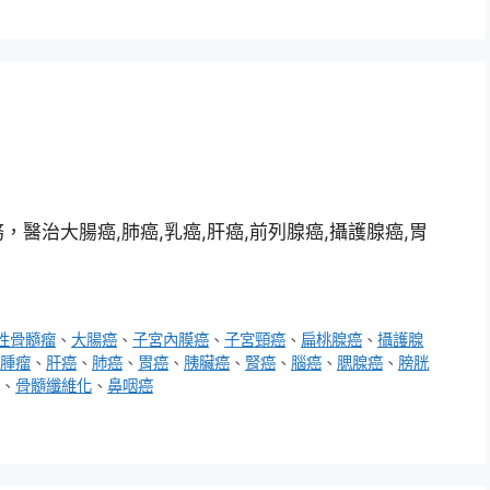
醫治大腸癌,肺癌,乳癌,肝癌,前列腺癌,攝護腺癌,胃
性骨髓瘤
、
大腸癌
、
子宮內膜癌
、
子宮頸癌
、
扁桃腺癌
、
攝護腺
腫瘤
、
肝癌
、
肺癌
、
胃癌
、
胰臟癌
、
腎癌
、
腦癌
、
腮腺癌
、
膀胱
、
骨髓纖維化
、
鼻咽癌