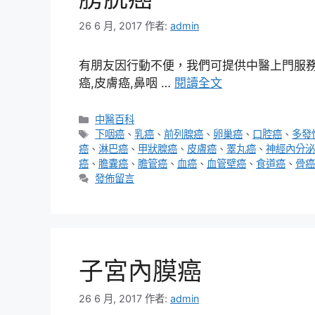
26 6 月, 2017
作者:
admin
有朋友因行動不便，我們可提供中醫上門服務，
癌,皮膚癌,鼻咽 …
閱讀全文
分
中醫百科
類
標
下咽癌
、
乳癌
、
前列腺癌
、
卵巢癌
、
口腔癌
、
多發
籤
癌
、
淋巴癌
、
甲狀腺癌
、
皮膚癌
、
睪丸癌
、
神經內分泌
癌
、
膽囊癌
、
膽管癌
、
血癌
、
血管壁癌
、
食道癌
、
骨癌
發佈留言
子宮內膜癌
26 6 月, 2017
作者:
admin