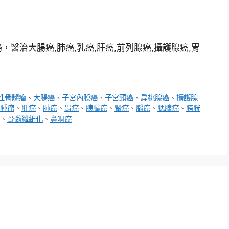
醫治大腸癌,肺癌,乳癌,肝癌,前列腺癌,攝護腺癌,胃
性骨髓瘤
、
大腸癌
、
子宮內膜癌
、
子宮頸癌
、
扁桃腺癌
、
攝護腺
腫瘤
、
肝癌
、
肺癌
、
胃癌
、
胰臟癌
、
腎癌
、
腦癌
、
腮腺癌
、
膀胱
、
骨髓纖維化
、
鼻咽癌