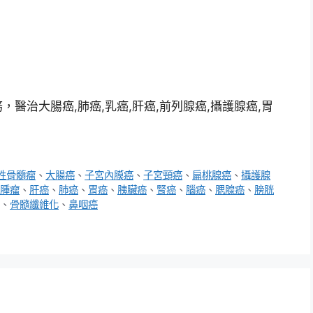
醫治大腸癌,肺癌,乳癌,肝癌,前列腺癌,攝護腺癌,胃
性骨髓瘤
、
大腸癌
、
子宮內膜癌
、
子宮頸癌
、
扁桃腺癌
、
攝護腺
腫瘤
、
肝癌
、
肺癌
、
胃癌
、
胰臟癌
、
腎癌
、
腦癌
、
腮腺癌
、
膀胱
、
骨髓纖維化
、
鼻咽癌