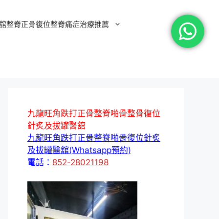
舘整脊正骨復位整脊痛症治療推薦
九龍旺角跌打正骨整脊啪骨整骨復位
針炙及拔罐醫舘
九龍旺角跌打正骨整脊啪骨復位針炙
及拔罐醫舘(Whatsapp預約)
電話：
852-28021198