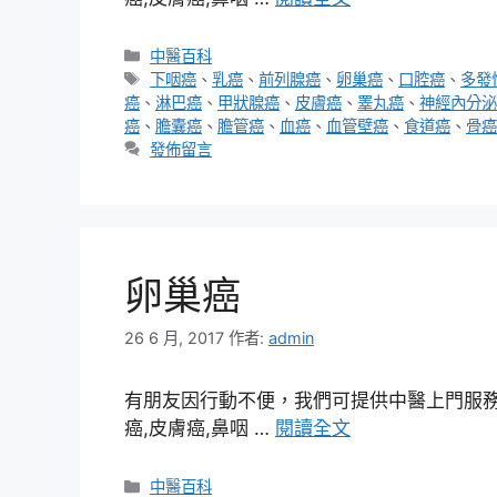
分
中醫百科
類
標
下咽癌
、
乳癌
、
前列腺癌
、
卵巢癌
、
口腔癌
、
多發
籤
癌
、
淋巴癌
、
甲狀腺癌
、
皮膚癌
、
睪丸癌
、
神經內分泌
癌
、
膽囊癌
、
膽管癌
、
血癌
、
血管壁癌
、
食道癌
、
骨癌
發佈留言
卵巢癌
26 6 月, 2017
作者:
admin
有朋友因行動不便，我們可提供中醫上門服務，
癌,皮膚癌,鼻咽 …
閱讀全文
分
中醫百科