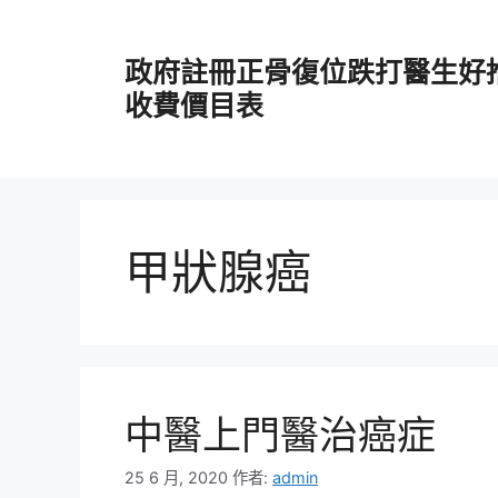
跳
至
政府註冊正骨復位跌打醫生好
主
要
收費價目表
內
容
甲狀腺癌
中醫上門醫治癌症
25 6 月, 2020
作者:
admin