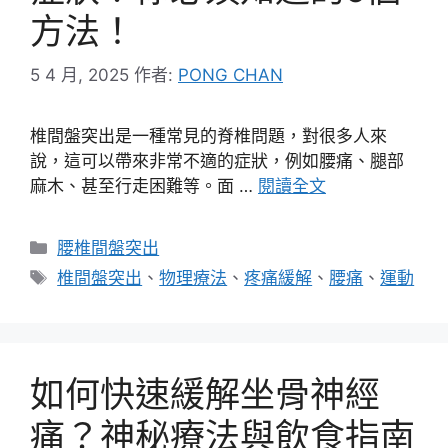
方法！
5 4 月, 2025
作者:
PONG CHAN
椎間盤突出是一種常見的脊椎問題，對很多人來
說，這可以帶來非常不適的症狀，例如腰痛、腿部
麻木、甚至行走困難等。面 …
閱讀全文
分
腰椎間盤突出
類
標
椎間盤突出
、
物理療法
、
疼痛緩解
、
腰痛
、
運動
籤
如何快速緩解坐骨神經
痛？神秘療法與飲食指南