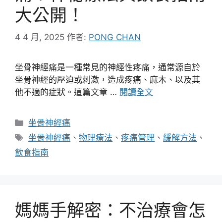
大公開！
4 4 月, 2025
作者:
PONG CHAN
坐骨神經痛是一種常見的神經性疼痛，通常源自於
坐骨神經的壓迫或刺激，造成疼痛、麻木、以及其
他不適的症狀。這篇文章 …
閱讀全文
分
坐骨神經痛
類
標
坐骨神經痛
、
物理療法
、
疼痛管理
、
緩解方法
、
籤
飲食指南
媽媽手解密：不治療會怎