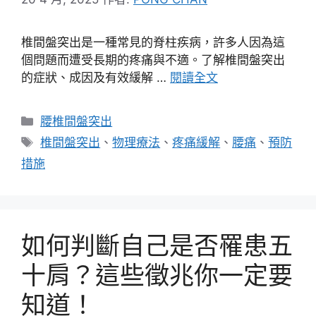
椎間盤突出是一種常見的脊柱疾病，許多人因為這
個問題而遭受長期的疼痛與不適。了解椎間盤突出
的症狀、成因及有效緩解 …
閱讀全文
分
腰椎間盤突出
類
標
椎間盤突出
、
物理療法
、
疼痛緩解
、
腰痛
、
預防
籤
措施
如何判斷自己是否罹患五
十肩？這些徵兆你一定要
知道！