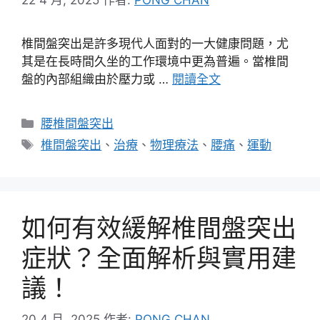
椎間盤突出是許多現代人面對的一大健康問題，尤
其是在長時間久坐的工作環境中更為普遍。當椎間
盤的內部組織由於壓力或 …
閱讀全文
分
腰椎間盤突出
類
標
椎間盤突出
、
治療
、
物理療法
、
腰痛
、
運動
籤
如何有效緩解椎間盤突出
症狀？全面解析與實用建
議！
20 4 月, 2025
作者:
PONG CHAN