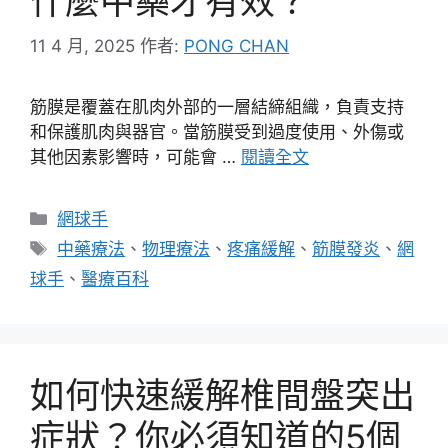
什麼中藥才有效？
11 4 月, 2025
作者:
PONG CHAN
筋膜是覆蓋在肌肉外部的一層結締組織，負責支持
和保護肌肉與器官。當筋膜受到過度使用、外傷或
其他因素影響時，可能會 …
閱讀全文
分
網球手
類
標
中藥療法
、
物理療法
、
疼痛緩解
、
筋膜發炎
、
網
籤
球手
、
醫療百科
如何快速緩解椎間盤突出
症狀？你必須知道的5個