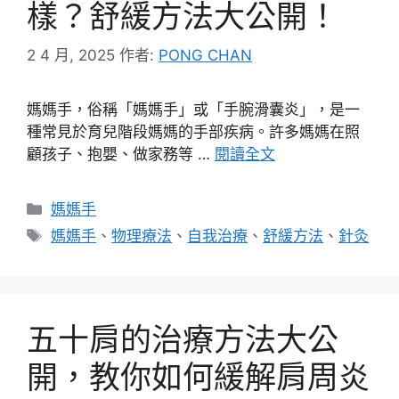
樣？舒緩方法大公開！
2 4 月, 2025
作者:
PONG CHAN
媽媽手，俗稱「媽媽手」或「手腕滑囊炎」，是一
種常見於育兒階段媽媽的手部疾病。許多媽媽在照
顧孩子、抱嬰、做家務等 …
閱讀全文
分
媽媽手
類
標
媽媽手
、
物理療法
、
自我治療
、
舒緩方法
、
針灸
籤
五十肩的治療方法大公
開，教你如何緩解肩周炎