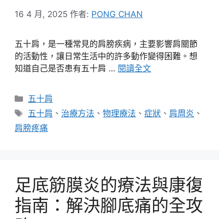
16 4 月, 2025
作者:
PONG CHAN
五十肩，是一種常見的肩膀疾病，主要影響肩關節
的活動性，讓日常生活中的許多動作變得困難。想
知道自己是否患有五十肩 …
閱讀全文
分
五十肩
類
標
五十肩
、
治療方法
、
物理療法
、
症狀
、
肩周炎
、
籤
肩膀疼痛
足底筋膜炎的療法與康復
指南：解決腳底痛的全攻