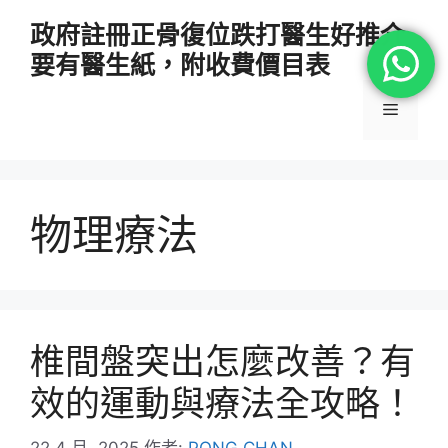
跳
政府註冊正骨復位跌打醫生好推介
至
要有醫生紙，附收費價目表
主
要
選
內
容
單
物理療法
椎間盤突出怎麼改善？有
效的運動與療法全攻略！
22 4 月, 2025
作者:
PONG CHAN