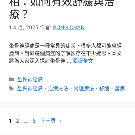
相：如何有效舒緩與治
療？
1 4 月, 2025
作者:
PONG CHAN
坐骨神經痛是一種常見的症狀，很多人都可能會經
歷到。對於這個病症的了解卻存在不少迷思。本文
將為大家深入探討坐骨神 …
閱讀全文
分
坐骨神經痛
類
標
坐骨神經痛
、
治療方法
、
物理療法
、
舒緩
、
醫療
籤
頁
頁
頁
1
2
...
6
下一頁
→
面
面
面