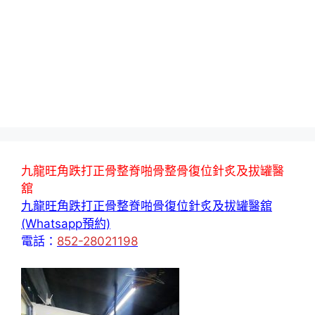
九龍旺角跌打正骨整脊啪骨整骨復位針炙及拔罐醫
舘
九龍旺角跌打正骨整脊啪骨復位針炙及拔罐醫舘
(Whatsapp預約)
電話：
852-28021198