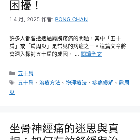
困擾！
1 4 月, 2025
作者:
PONG CHAN
許多人都曾遭遇過肩膀疼痛的問題，其中「五十
肩」或「肩周炎」是常見的病症之一。這篇文章將
會深入探討五十肩的成因、 …
閱讀全文
分
五十肩
類
標
五十肩
、
治療方法
、
物理療法
、
疼痛緩解
、
肩周
籤
炎
坐骨神經痛的迷思與真