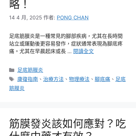
略！
14 4 月, 2025
作者:
PONG CHAN
足底筋膜炎是一種常見的腳部疾病，尤其在長時間
站立或運動後更容易發作，症狀通常表現為腳底疼
痛。尤其在早晨起床或長 …
閱讀全文
分
足底筋膜炎
類
標
康復指南
、
治療方法
、
物理療法
、
腳底痛
、
足底
籤
筋膜炎
筋膜發炎該如何應對？吃