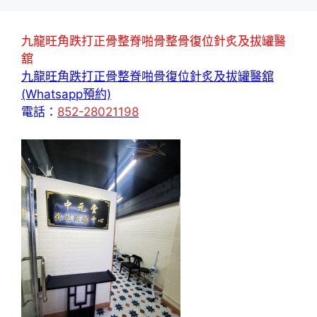
九龍旺角跌打正骨整脊啪骨整骨復位針炙及拔罐醫
舘
九龍旺角跌打正骨整脊啪骨復位針炙及拔罐醫舘
(Whatsapp預約)
電話：
852-28021198