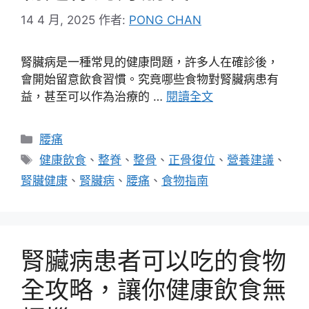
14 4 月, 2025
作者:
PONG CHAN
腎臟病是一種常見的健康問題，許多人在確診後，
會開始留意飲食習慣。究竟哪些食物對腎臟病患有
益，甚至可以作為治療的 …
閱讀全文
分
腰痛
類
標
健康飲食
、
整脊
、
整骨
、
正骨復位
、
營養建議
、
籤
腎臟健康
、
腎臟病
、
腰痛
、
食物指南
腎臟病患者可以吃的食物
全攻略，讓你健康飲食無