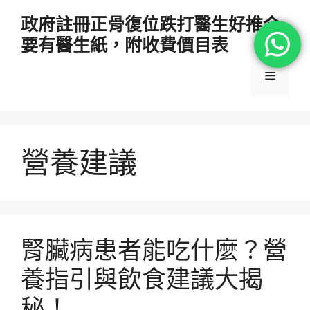
跳
政府註冊正骨復位跌打醫生好推介
至
要有醫生紙，附收費價目表
主
要
選
內
容
單
營養建議
腎臟病患者能吃什麼？營
養指引與飲食建議大揭
秘！