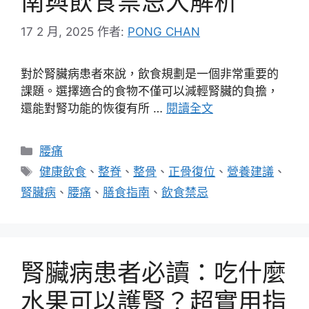
南與飲食禁忌大解析
17 2 月, 2025
作者:
PONG CHAN
對於腎臟病患者來說，飲食規劃是一個非常重要的
課題。選擇適合的食物不僅可以減輕腎臟的負擔，
還能對腎功能的恢復有所 …
閱讀全文
分
腰痛
類
標
健康飲食
、
整脊
、
整骨
、
正骨復位
、
營養建議
、
籤
腎臟病
、
腰痛
、
膳食指南
、
飲食禁忌
腎臟病患者必讀：吃什麼
水果可以護腎？超實用指