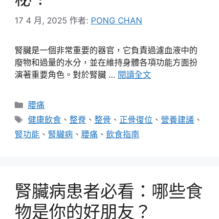
17 4 月, 2025
作者:
PONG CHAN
腎臟是一個非常重要的器官，它負責過濾血液中的
廢物和過量的水分，並在維持身體各項功能方面扮
演著重要角色。對於腎臟 …
閱讀全文
分
腰痛
類
標
健康飲食
、
整脊
、
整骨
、
正骨復位
、
營養建議
、
籤
腎功能
、
腎臟病
、
腰痛
、
飲食指南
腎臟病患者必看：哪些食
物是你的好朋友？