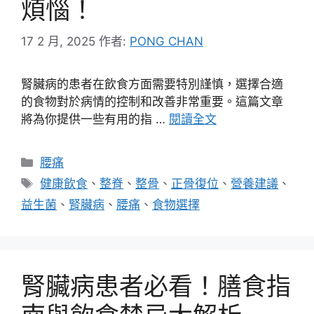
煩惱！
17 2 月, 2025
作者:
PONG CHAN
腎臟病的患者在飲食方面需要特別謹慎，選擇合適
的食物對於病情的控制和改善非常重要。這篇文章
將為你提供一些有用的指 …
閱讀全文
分
腰痛
類
標
健康飲食
、
整脊
、
整骨
、
正骨復位
、
營養建議
、
籤
益生菌
、
腎臟病
、
腰痛
、
食物選擇
腎臟病患者必看！膳食指