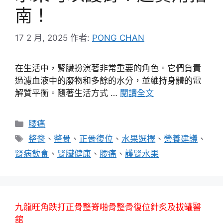
南！
17 2 月, 2025
作者:
PONG CHAN
在生活中，腎臟扮演著非常重要的角色。它們負責
過濾血液中的廢物和多餘的水分，並維持身體的電
解質平衡。隨著生活方式 …
閱讀全文
分
腰痛
類
標
整脊
、
整骨
、
正骨復位
、
水果選擇
、
營養建議
、
籤
腎病飲食
、
腎臟健康
、
腰痛
、
護腎水果
九龍旺角跌打正骨整脊啪骨整骨復位針炙及拔罐醫
舘