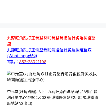
九龍旺角跌打正骨整脊啪骨整骨復位針炙及拔罐醫
舘
九龍旺角跌打正骨整脊啪骨復位針炙及拔罐醫舘
(Whatsapp預約)
電話：
852-28021198
中元堂(旺角醫舘)地址：九龍旺角西洋菜南街1A號百寶
利商業中心11樓02及03室(港鐵旺角站E2出口或港鐵油
麻地站A2出口)