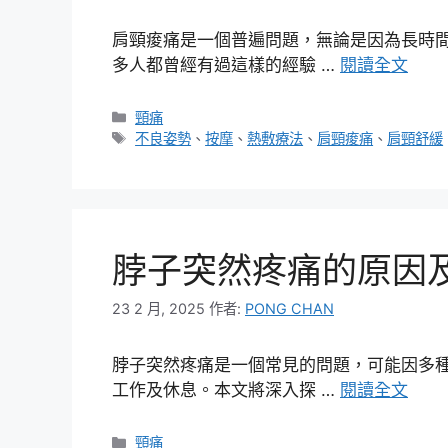
肩頸痠痛是一個普遍問題，無論是因為長時
多人都曾經有過這樣的經驗 …
閱讀全文
分
頸痛
類
標
不良姿勢
、
按摩
、
熱敷療法
、
肩頸痠痛
、
肩頸舒緩
籤
脖子突然疼痛的原因
23 2 月, 2025
作者:
PONG CHAN
脖子突然疼痛是一個常見的問題，可能因多
工作及休息。本文將深入探 …
閱讀全文
分
頸痛