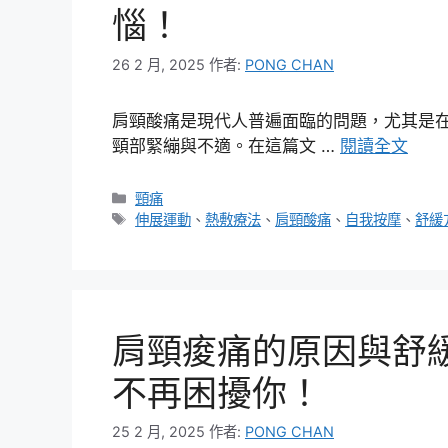
惱！
26 2 月, 2025
作者:
PONG CHAN
肩頸酸痛是現代人普遍面臨的問題，尤其是
頸部緊繃與不適。在這篇文 …
閱讀全文
分
頸痛
類
標
伸展運動
、
熱敷療法
、
肩頸酸痛
、
自我按摩
、
舒緩
籤
肩頸痠痛的原因與舒
不再困擾你！
25 2 月, 2025
作者:
PONG CHAN