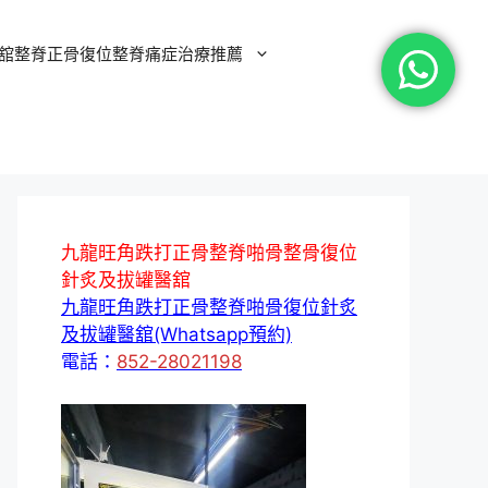
舘整脊正骨復位整脊痛症治療推薦
九龍旺角跌打正骨整脊啪骨整骨復位
針炙及拔罐醫舘
九龍旺角跌打正骨整脊啪骨復位針炙
及拔罐醫舘(Whatsapp預約)
電話：
852-28021198