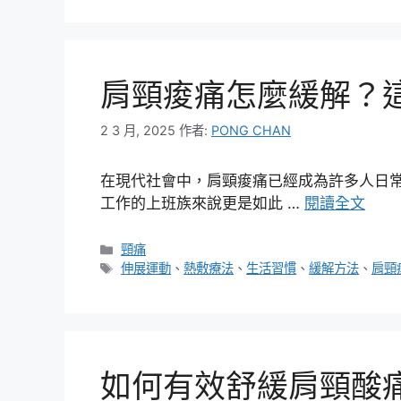
肩頸痠痛怎麼緩解？
2 3 月, 2025
作者:
PONG CHAN
在現代社會中，肩頸痠痛已經成為許多人日
工作的上班族來說更是如此 …
閱讀全文
分
頸痛
類
標
伸展運動
、
熱敷療法
、
生活習慣
、
緩解方法
、
肩頸
籤
如何有效舒緩肩頸酸