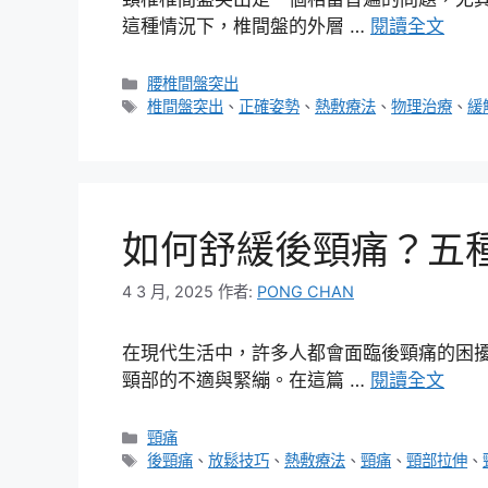
這種情況下，椎間盤的外層 …
閱讀全文
分
腰椎間盤突出
類
標
椎間盤突出
、
正確姿勢
、
熱敷療法
、
物理治療
、
緩
籤
如何舒緩後頸痛？五
4 3 月, 2025
作者:
PONG CHAN
在現代生活中，許多人都會面臨後頸痛的困
頸部的不適與緊繃。在這篇 …
閱讀全文
分
頸痛
類
標
後頸痛
、
放鬆技巧
、
熱敷療法
、
頸痛
、
頸部拉伸
、
籤