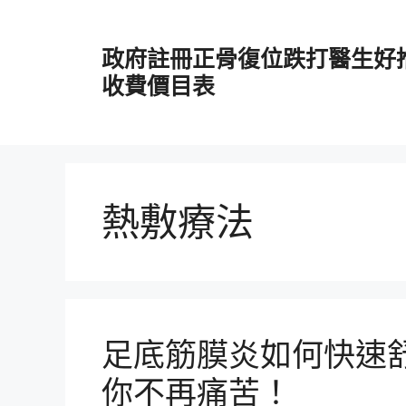
跳
至
政府註冊正骨復位跌打醫生好
主
要
收費價目表
內
容
熱敷療法
足底筋膜炎如何快速
你不再痛苦！