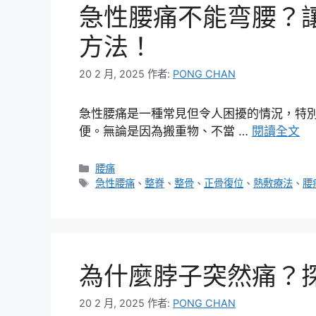
急性腰痛不能弯腰？
方法！
20 2 月, 2025
作者:
PONG CHAN
急性腰痛是一種常見但令人困擾的情況，特
便。無論是因為搬重物、不當 …
閱讀全文
分
腰痛
類
標
急性腰痛
、
整脊
、
整骨
、
正骨復位
、
熱敷療法
、
腰
籤
為什麼脖子突然痛？
20 2 月, 2025
作者:
PONG CHAN