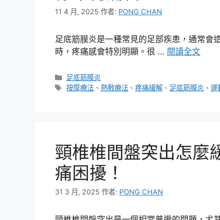
11 4 月, 2025
作者:
PONG CHAN
足底筋膜炎是一種常見的足部疾患，通常會
時，疼痛感會特別明顯。很 …
閱讀全文
分
足底筋膜炎
類
標
按摩療法
、
熱敷療法
、
疼痛緩解
、
足底筋膜炎
、
運
籤
頸椎椎間盤突出怎麼
痛困擾！
31 3 月, 2025
作者:
PONG CHAN
頸椎椎間盤突出是一個相當普遍的問題，尤