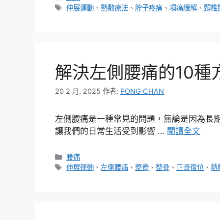
類
標
伸展運動
、
熱敷療法
、
脖子疼痛
、
項痛緩解
、
頸椎
籤
解決左側腰痛的10種
20 2 月, 2025
作者:
PONG CHAN
左側腰痛是一種常見的問題，無論是因為長
讓我們的日常生活受到影響 …
閱讀全文
分
腰痛
類
標
伸展運動
、
左側腰痛
、
整脊
、
整骨
、
正骨復位
、
熱
籤