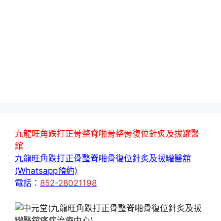
九龍旺角跌打正骨整脊啪骨整骨復位針炙及拔罐醫
舘
九龍旺角跌打正骨整脊啪骨復位針炙及拔罐醫舘
(Whatsapp預約)
電話：
852-28021198