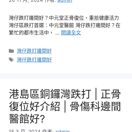
灣仔跌打邊間好？中元堂正骨復位，重拾健康活力
灣仔區跌打首選：中元堂醫館 灣仔跌打邊間好？在
繁忙的都市生活中， …
閱讀全文
分
灣仔跌打邊間好
類
標
灣仔跌打邊間好
籤
港島區銅鑼灣跌打 | 正骨
復位好介紹 | 骨傷科邊間
醫館好?
15 3 月, 2024
作者:
admin