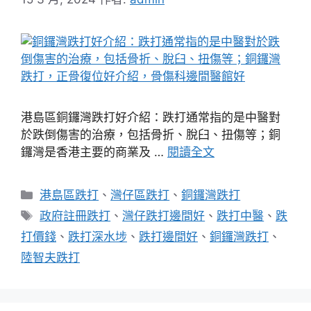
港島區銅鑼灣跌打好介紹：跌打通常指的是中醫對
於跌倒傷害的治療，包括骨折、脫臼、扭傷等；銅
鑼灣是香港主要的商業及 …
閱讀全文
分
港島區跌打
、
灣仔區跌打
、
銅鑼灣跌打
類
標
政府註冊跌打
、
灣仔跌打邊間好
、
跌打中醫
、
跌
籤
打價錢
、
跌打深水埗
、
跌打邊間好
、
銅鑼灣跌打
、
陸智夫跌打