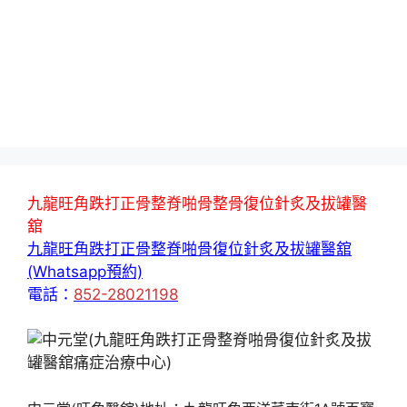
九龍旺角跌打正骨整脊啪骨整骨復位針炙及拔罐醫
舘
九龍旺角跌打正骨整脊啪骨復位針炙及拔罐醫舘
(Whatsapp預約)
電話：
852-28021198