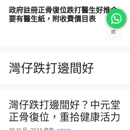
跳
政府註冊正骨復位跌打醫生好推介
至
要有醫生紙，附收費價目表
主
要
選
內
容
單
灣仔跌打邊間好
灣仔跌打邊間好？中元堂
正骨復位，重拾健康活力
26 11 月, 2024
作者:
admin