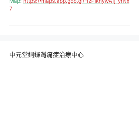
Map:
https://maps.app.goo.gl/HzPiknywAfj1yrNx
7
中元堂銅鑼灣痛症治療中心