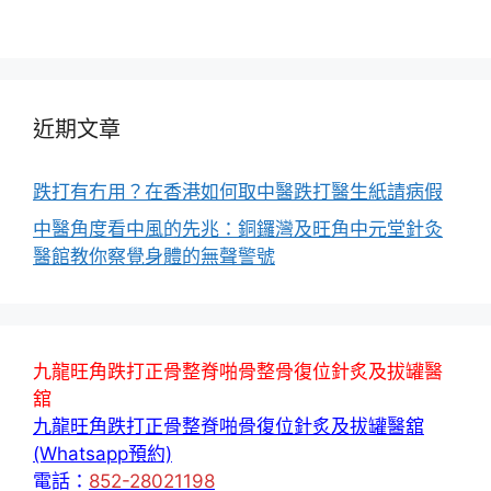
近期文章
跌打有冇用？在香港如何取中醫跌打醫生紙請病假
中醫角度看中風的先兆：銅鑼灣及旺角中元堂針灸
醫館教你察覺身體的無聲警號
九龍旺角跌打正骨整脊啪骨整骨復位針炙及拔罐醫
舘
九龍旺角跌打正骨整脊啪骨復位針炙及拔罐醫舘
(Whatsapp預約)
電話：
852-28021198