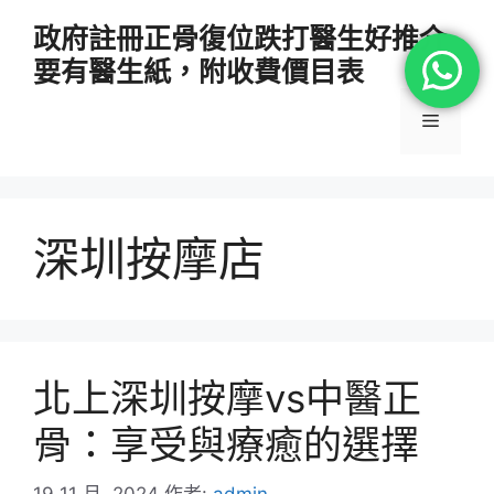
跳
政府註冊正骨復位跌打醫生好推介
至
要有醫生紙，附收費價目表
主
要
選
內
容
單
深圳按摩店
北上深圳按摩vs中醫正
骨：享受與療癒的選擇
19 11 月, 2024
作者:
admin