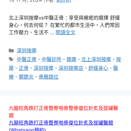
北上深圳按摩vs中醫正骨：享受與療癒的選擇 舒緩
身心，何去何從？ 在繁忙的都市生活中，人們常因
工作壓力、生活不 …
閱讀全文
分
深圳按摩
類
標
中醫正骨
、
中醫診所
、
健康
、
北上深圳按摩
、
按
籤
摩
、
正骨
、
深圳按摩
、
深圳按摩店
、
舒緩身心
、
醫
療
、
關節炎
、
骨骼錯位
九龍旺角跌打正骨整脊啪骨整骨復位針炙及拔罐醫
舘
九龍旺角跌打正骨整脊啪骨復位針炙及拔罐醫舘
(Whatsapp預約)