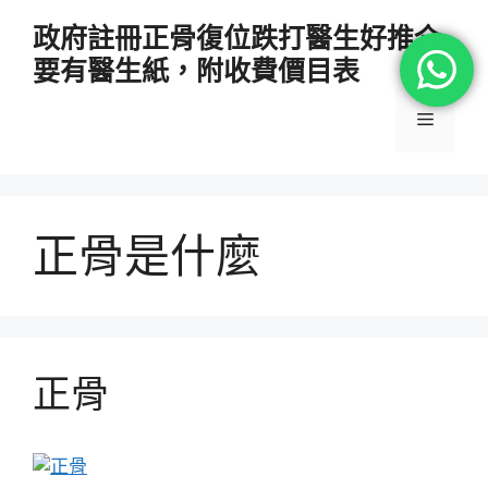
跳
政府註冊正骨復位跌打醫生好推介
至
要有醫生紙，附收費價目表
主
要
選
內
容
單
正骨是什麼
正骨