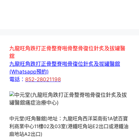
九龍旺角跌打正骨整脊啪骨整骨復位針炙及拔罐醫
舘
九龍旺角跌打正骨整脊啪骨復位針炙及拔罐醫舘
(Whatsapp預約)
電話：
852-28021198
中元堂(旺角醫舘)地址：九龍旺角西洋菜南街1A號百寶
利商業中心11樓02及03室(港鐵旺角站E2出口或港鐵油
麻地站A2出口)