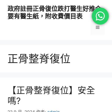
跳
政府註冊正骨復位跌打醫生好推介
至
要有醫生紙，附收費價目表
主
要
選
內
容
單
正骨整脊復位
【正骨整脊復位】安全
嗎?
22 9 月, 2024
作者:
admin