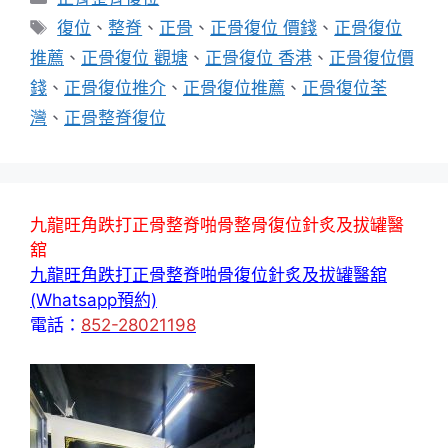
類
標
復位
、
整脊
、
正骨
、
正骨復位 價錢
、
正骨復位
籤
推薦
、
正骨復位 觀塘
、
正骨復位 香港
、
正骨復位價
錢
、
正骨復位推介
、
正骨復位推薦
、
正骨復位荃
灣
、
正骨整脊復位
九龍旺角跌打正骨整脊啪骨整骨復位針炙及拔罐醫
舘
九龍旺角跌打正骨整脊啪骨復位針炙及拔罐醫舘
(Whatsapp預約)
電話：
852-28021198