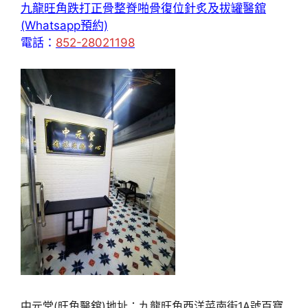
九龍旺角跌打正骨整脊啪骨復位針炙及拔罐醫舘
(Whatsapp預約)
電話：
852-28021198
中元堂(旺角醫舘)地址：九龍旺角西洋菜南街1A號百寶