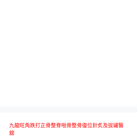
九龍旺角跌打正骨整脊啪骨整骨復位針炙及拔罐醫
舘