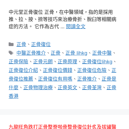
中元堂正骨復位 正骨，在中醫領域，指的是採用
推、拉、按、捺等技巧來治療骨折、脫臼等相關病
症的方法。 它作為古代 …
閱讀全文
分
正骨
、
正骨復位
類
標
中醫正骨推介
、
正骨
、
正骨 lihkg
、
正骨中醫
、
籤
正骨保險
、
正骨元朗
、
正骨原理
、
正骨復位lihkg
、
正骨復位介紹
、
正骨復位價錢
、
正骨復位危險
、
正
骨復位推薦
、
正骨復位有用嗎
、
正骨推介
、
正骨是
什麼
、
正骨物理治療
、
正骨英文
、
正骨荃灣
、
正骨
香港
九龍旺角跌打正骨整脊啪骨整骨復位針炙及拔罐醫