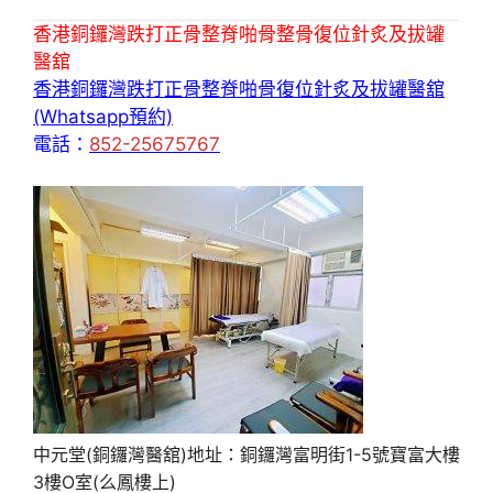
香港銅鑼灣跌打正骨整脊啪骨整骨復位針炙及拔罐
醫舘
香港銅鑼灣跌打正骨整脊啪骨復位針炙及拔罐醫舘
(Whatsapp預約)
電話：
852-25675767
中元堂(銅鑼灣醫舘)地址：銅鑼灣富明街1-5號寶富大樓
3樓O室(么鳳樓上)