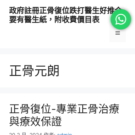
跳
政府註冊正骨復位跌打醫生好推介
至
要有醫生紙，附收費價目表
主
要
選
內
容
單
正骨元朗
正骨復位-專業正骨治療
與療效保證
20 2 月, 2024
作者:
admin