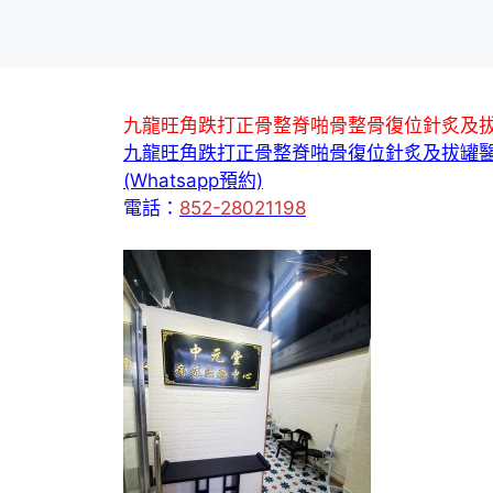
九龍旺角跌打正骨整脊啪骨整骨復位針炙及
九龍旺角跌打正骨整脊啪骨復位針炙及拔罐
(Whatsapp預約)
電話：
852-28021198