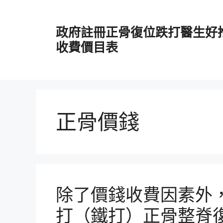
跳
至
政府註冊正骨復位跌打醫生好
主
要
收費價目表
內
容
正骨價錢
除了價錢收費因素外
打（鐵打）正骨整脊