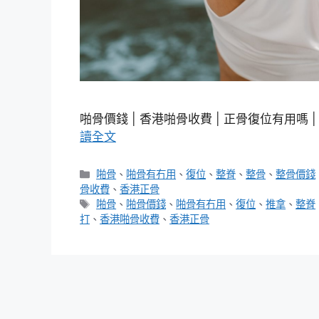
啪骨價錢 | 香港啪骨收費 | 正骨復位有用嗎 
讀全文
分
啪骨
、
啪骨有冇用
、
復位
、
整脊
、
整骨
、
整骨價錢
類
骨收費
、
香港正骨
標
啪骨
、
啪骨價錢
、
啪骨有冇用
、
復位
、
推拿
、
整脊
籤
打
、
香港啪骨收費
、
香港正骨