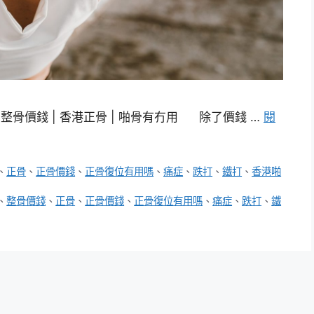
| 整骨價錢 | 香港正骨 | 啪骨有冇用 除了價錢 …
閱
、
正骨
、
正骨價錢
、
正骨復位有用嗎
、
痛症
、
跌打
、
鐵打
、
香港啪
、
整骨價錢
、
正骨
、
正骨價錢
、
正骨復位有用嗎
、
痛症
、
跌打
、
鐵