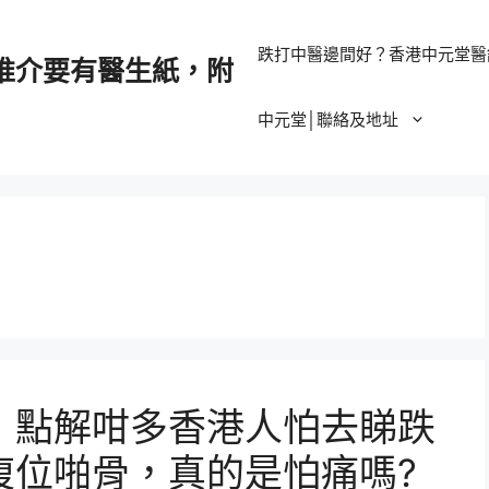
跌打中醫邊間好？香港中元堂醫
推介要有醫生紙，附
中元堂│聯絡及地址
，點解咁多香港人怕去睇跌
復位啪骨，真的是怕痛嗎?