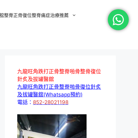
舘整脊正骨復位整脊痛症治療推薦
九龍旺角跌打正骨整脊啪骨整骨復位
針炙及拔罐醫舘
九龍旺角跌打正骨整脊啪骨復位針炙
及拔罐醫舘(Whatsapp預約)
電話：
852-28021198