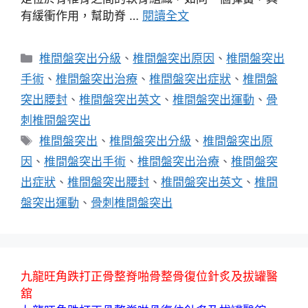
有緩衝作用，幫助脊 …
閱讀全文
分
椎間盤突出分級
、
椎間盤突出原因
、
椎間盤突出
類
手術
、
椎間盤突出治療
、
椎間盤突出症狀
、
椎間盤
突出腰封
、
椎間盤突出英文
、
椎間盤突出運動
、
骨
刺椎間盤突出
標
椎間盤突出
、
椎間盤突出分級
、
椎間盤突出原
籤
因
、
椎間盤突出手術
、
椎間盤突出治療
、
椎間盤突
出症狀
、
椎間盤突出腰封
、
椎間盤突出英文
、
椎間
盤突出運動
、
骨刺椎間盤突出
九龍旺角跌打正骨整脊啪骨整骨復位針炙及拔罐醫
舘