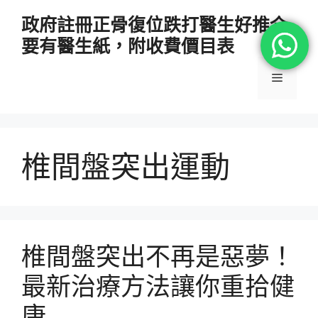
跳
政府註冊正骨復位跌打醫生好推介
至
要有醫生紙，附收費價目表
主
要
選
內
容
單
椎間盤突出運動
椎間盤突出不再是惡夢！
最新治療方法讓你重拾健
康