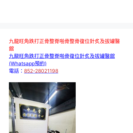
九龍旺角跌打正骨整脊啪骨整骨復位針炙及拔罐醫
舘
九龍旺角跌打正骨整脊啪骨復位針炙及拔罐醫舘
(Whatsapp預約)
電話：
852-28021198