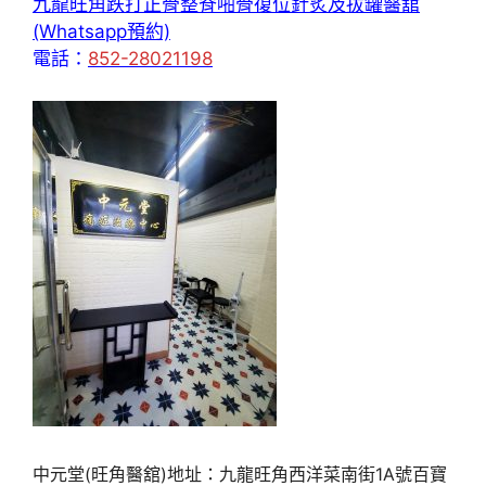
九龍旺角跌打正骨整脊啪骨復位針炙及拔罐醫舘
(Whatsapp預約)
電話：
852-28021198
中元堂(旺角醫舘)地址：九龍旺角西洋菜南街1A號百寶