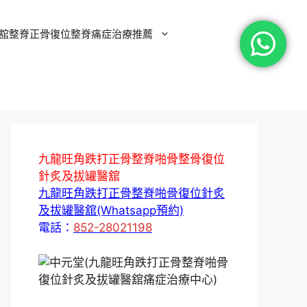
舘整脊正骨復位整脊痛症治療推薦
九龍旺角跌打正骨整脊啪骨整骨復位
針炙及拔罐醫舘
九龍旺角跌打正骨整脊啪骨復位針炙
及拔罐醫舘(Whatsapp預約)
電話：
852-28021198