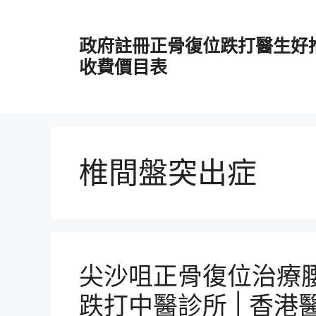
跳
至
政府註冊正骨復位跌打醫生好
主
要
收費價目表
內
容
椎間盤突出症
尖沙咀正骨復位治療腰
跌打中醫診所 | 香