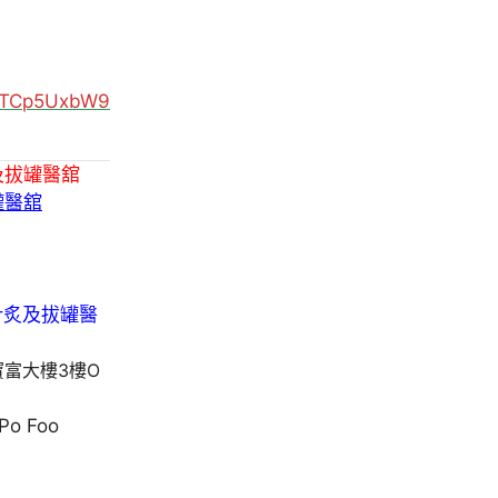
MUTCp5UxbW9
及拔罐醫舘
罐醫舘
寶富大樓3樓O
 Po Foo