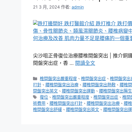
21 3 月, 2024
作者:
admin
尖沙咀正骨復位治療腰椎間盤突出 | 推介銅
間盤突出症，香 …
閱讀全文
分
椎間盤突出嚴重程度
、
椎間盤突出症
、
椎間盤突出
類
打針
、
腰椎間盤突出治療
、
腰椎間盤突出熱敷
、
腰椎間
間盤突出英文
、
腰椎間盤突出運動
、
腰椎間盤突出醫生
標
復位
、
椎間盤突出嚴重程度
、
椎間盤突出症
、
椎間
籤
術費用
、
腰椎間盤突出打針
、
腰椎間盤突出治療
、
腰椎
椎間盤突出舒緩
、
腰椎間盤突出英文
、
腰椎間盤突出運