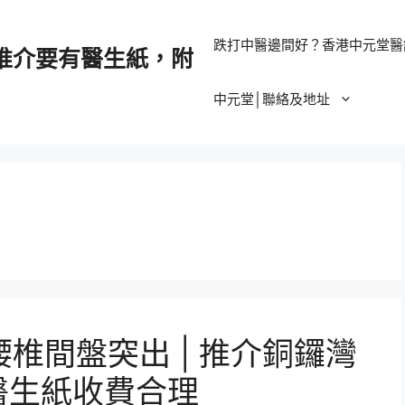
跌打中醫邊間好？香港中元堂醫
推介要有醫生紙，附
中元堂│聯絡及地址
椎間盤突出 | 推介銅鑼灣
港醫生紙收費合理