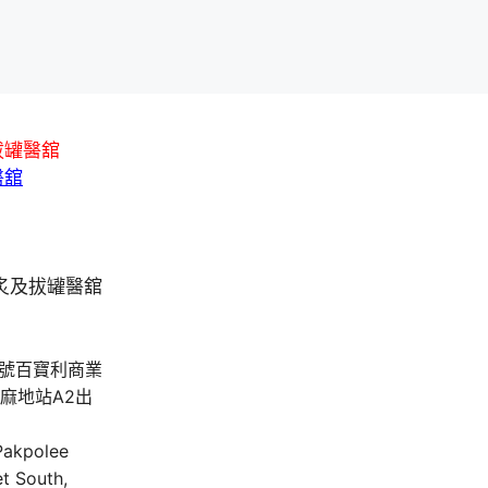
拔罐醫舘
醫舘
A號百寶利商業
油麻地站A2出
 Pakpolee
t South,