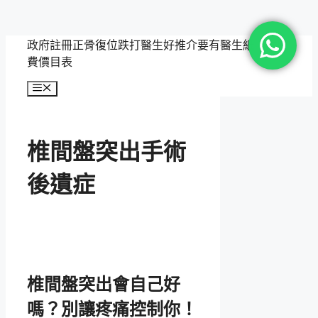
跳
政府註冊正骨復位跌打醫生好推介要有醫生紙，附收
至
費價目表
主
選
要
單
內
容
椎間盤突出手術
後遺症
椎間盤突出會自己好
嗎？別讓疼痛控制你！