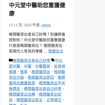
中元堂中醫助您重獲健
康
13 11 月, 2024
作者:
admin
椎間盤突出會自己好嗎？別讓疼痛
控制你！中元堂中醫助您重獲健康
什麼是椎間盤突出？ 椎間盤突出
是現代人常見的脊椎 …
閱讀全文
分
標
椎間盤突出會自己好嗎
中元
類
籤
堂中醫
、
中藥
、
中醫整脊
、
坐骨神
經痛
、
推拿
、
椎間盤突出
、
椎間盤
突出分級
、
椎間盤突出原因
、
椎間
盤突出嚴重程度
、
椎間盤突出手術
後遺症
、
椎間盤突出會自己好嗎
、
椎間盤突出治療
、
椎間盤突出症
狀
、
椎間盤突出英文
、
正骨復位
、