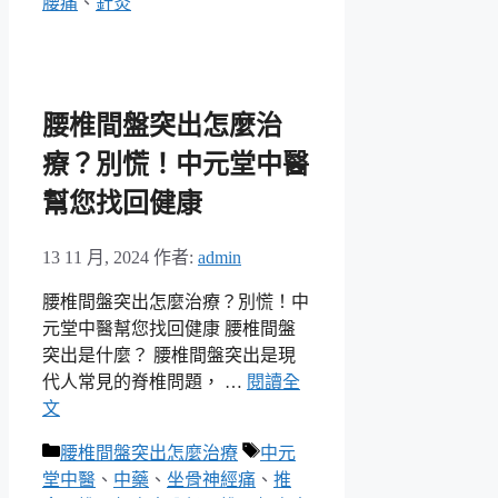
腰痛
、
針灸
腰椎間盤突出怎麼治
療？別慌！中元堂中醫
幫您找回健康
13 11 月, 2024
作者:
admin
腰椎間盤突出怎麼治療？別慌！中
元堂中醫幫您找回健康 腰椎間盤
突出是什麼？ 腰椎間盤突出是現
代人常見的脊椎問題， …
閱讀全
文
分
標
腰椎間盤突出怎麼治療
中元
類
籤
堂中醫
、
中藥
、
坐骨神經痛
、
推