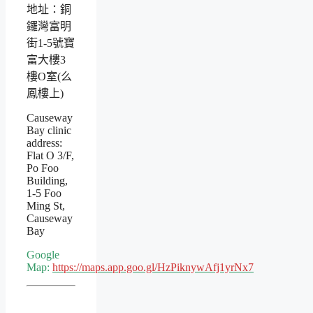
地址：銅
鑼灣富明
街1-5號寶
富大樓3
樓O室(么
鳳樓上)
Causeway
Bay clinic
address:
Flat O 3/F,
Po Foo
Building,
1-5 Foo
Ming St,
Causeway
Bay
Google
Map:
https://maps.app.goo.gl/HzPiknywAfj1yrNx7