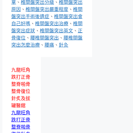
拿
、
椎間盤突出分級
、
椎間盤突出
原因
、
椎間盤突出嚴重程度
、
椎間
盤突出手術後遺症
、
椎間盤突出會
自己好嗎
、
椎間盤突出治療
、
椎間
盤突出症狀
、
椎間盤突出英文
、
正
骨復位
、
腰椎間盤突出
、
腰椎間盤
突出怎麼治療
、
腰痛
、
針灸
九龍旺角
跌打正骨
整脊啪骨
整骨復位
針炙及拔
罐醫舘
九龍旺角
跌打正骨
整脊啪骨