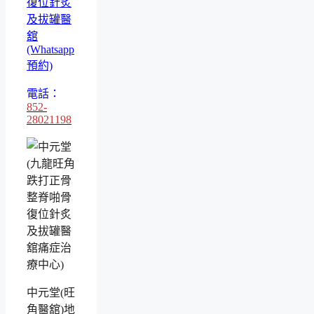
復位針炙
及拔罐醫
舘
(Whatsapp
預約)
電話：
852-
28021198
中元堂(旺
角醫舘)地