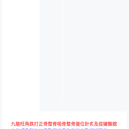
九龍旺角跌打正骨整脊啪骨整骨復位針炙及拔罐醫舘