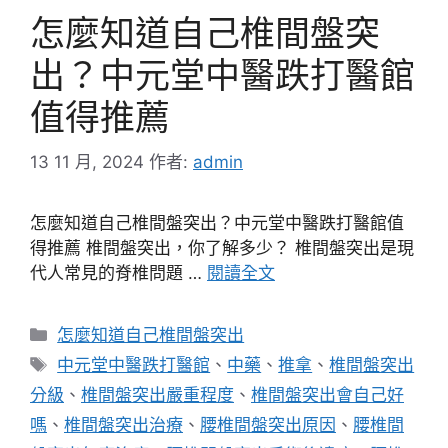
怎麼知道自己椎間盤突
出？中元堂中醫跌打醫館
值得推薦
13 11 月, 2024
作者:
admin
怎麼知道自己椎間盤突出？中元堂中醫跌打醫館值
得推薦 椎間盤突出，你了解多少？ 椎間盤突出是現
代人常見的脊椎問題 …
閱讀全文
分
怎麼知道自己椎間盤突出
類
標
中元堂中醫跌打醫館
、
中藥
、
推拿
、
椎間盤突出
籤
分級
、
椎間盤突出嚴重程度
、
椎間盤突出會自己好
嗎
、
椎間盤突出治療
、
腰椎間盤突出原因
、
腰椎間