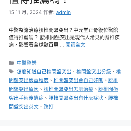
15 11 月, 2024
作者:
admin
中醫整脊治療腰椎間盤突出？中元堂正骨復位醫館
值得推薦嗎？ 腰椎間盤突出是現代人常見的脊椎疾
病，影響著全球數百萬 …
閱讀全文
分
中醫整脊
類
標
怎麼知道自己椎間盤突出
、
椎間盤突出分級
、
椎
籤
間盤突出嚴重程度
、
椎間盤突出會自己好嗎
、
腰椎
間盤突出原因
、
腰椎間盤突出怎麼治療
、
腰椎間盤
突出手術後遺症
、
腰椎間盤突出有什麼症狀
、
腰椎
間盤突出英文
、
跌打