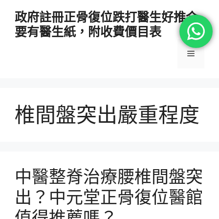
跳
政府註冊正骨復位跌打醫生好推介
至
要有醫生紙，附收費價目表
主
要
選
內
容
單
椎間盤突出嚴重程度
中醫整脊治療腰椎間盤突
出？中元堂正骨復位醫館
值得推薦嗎？