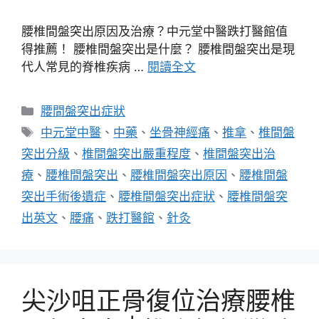
腰椎間盤突出原因及治療？中元堂中醫跌打醫館值
得推薦！ 腰椎間盤突出是什麼？ 腰椎間盤突出是現
代人常見的脊椎疾病 …
閱讀全文
分
腰間盤突出症狀
類
標
中元堂中醫
、
中藥
、
坐骨神經痛
、
推拿
、
椎間盤
籤
突出分級
、
椎間盤突出嚴重程度
、
椎間盤突出治
療
、
腰椎間盤突出
、
腰椎間盤突出原因
、
腰椎間盤
突出手術後遺症
、
腰椎間盤突出症狀
、
腰椎間盤突
出英文
、
腰痛
、
跌打醫館
、
針灸
尖沙咀正骨復位治療腰椎