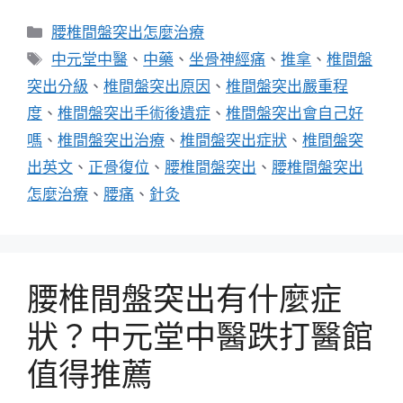
分
腰椎間盤突出怎麼治療
類
標
中元堂中醫
、
中藥
、
坐骨神經痛
、
推拿
、
椎間盤
籤
突出分級
、
椎間盤突出原因
、
椎間盤突出嚴重程
度
、
椎間盤突出手術後遺症
、
椎間盤突出會自己好
嗎
、
椎間盤突出治療
、
椎間盤突出症狀
、
椎間盤突
出英文
、
正骨復位
、
腰椎間盤突出
、
腰椎間盤突出
怎麼治療
、
腰痛
、
針灸
腰椎間盤突出有什麼症
狀？中元堂中醫跌打醫館
值得推薦