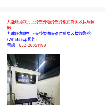
九龍旺角跌打正骨整脊啪骨整骨復位針炙及拔罐醫
舘
九龍旺角跌打正骨整脊啪骨復位針炙及拔罐醫舘
(Whatsapp預約)
電話：
852-28021198