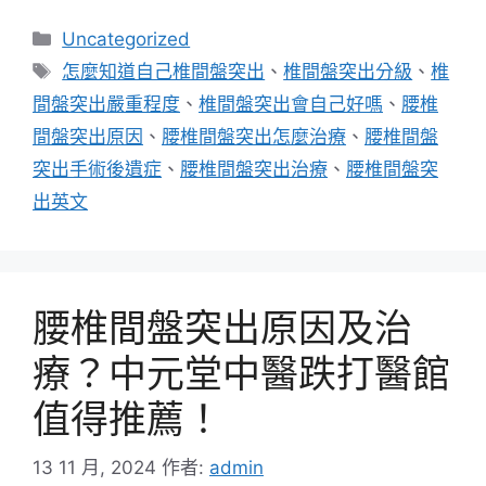
分
Uncategorized
類
標
怎麼知道自己椎間盤突出
、
椎間盤突出分級
、
椎
籤
間盤突出嚴重程度
、
椎間盤突出會自己好嗎
、
腰椎
間盤突出原因
、
腰椎間盤突出怎麼治療
、
腰椎間盤
突出手術後遺症
、
腰椎間盤突出治療
、
腰椎間盤突
出英文
腰椎間盤突出原因及治
療？中元堂中醫跌打醫館
值得推薦！
13 11 月, 2024
作者:
admin