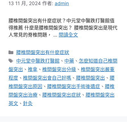
13 11 月, 2024
作者:
admin
腰椎間盤突出有什麼症狀？中元堂中醫跌打醫館值
得推薦 什麼是腰椎間盤突出？ 腰椎間盤突出是現代
人常見的脊椎問題， …
閱讀全文
分
腰椎間盤突出有什麼症狀
類
標
中元堂中醫跌打醫館
、
中藥
、
怎麼知道自己椎間
籤
盤突出
、
推拿
、
椎間盤突出分級
、
椎間盤突出嚴重
程度
、
椎間盤突出會自己好嗎
、
腰椎間盤突出
、
腰
椎間盤突出原因
、
腰椎間盤突出手術後遺症
、
腰椎
間盤突出治療
、
腰椎間盤突出症狀
、
腰椎間盤突出
英文
、
針灸