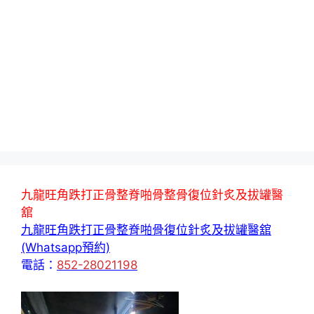
九龍旺角跌打正骨整脊啪骨整骨復位針炙及拔罐醫
舘
九龍旺角跌打正骨整脊啪骨復位針炙及拔罐醫舘
(Whatsapp預約)
電話：
852-28021198