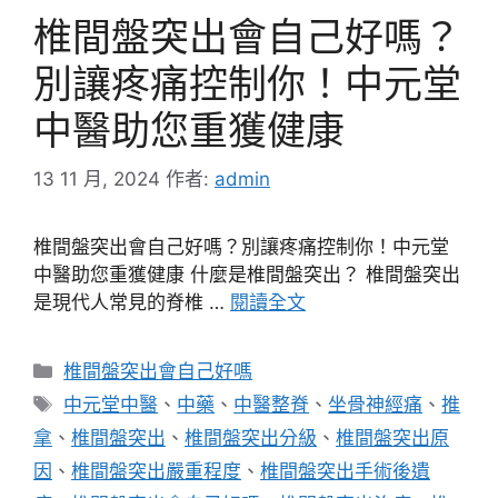
椎間盤突出會自己好嗎？
別讓疼痛控制你！中元堂
中醫助您重獲健康
13 11 月, 2024
作者:
admin
椎間盤突出會自己好嗎？別讓疼痛控制你！中元堂
中醫助您重獲健康 什麼是椎間盤突出？ 椎間盤突出
是現代人常見的脊椎 …
閱讀全文
分
椎間盤突出會自己好嗎
類
標
中元堂中醫
、
中藥
、
中醫整脊
、
坐骨神經痛
、
推
籤
拿
、
椎間盤突出
、
椎間盤突出分級
、
椎間盤突出原
因
、
椎間盤突出嚴重程度
、
椎間盤突出手術後遺