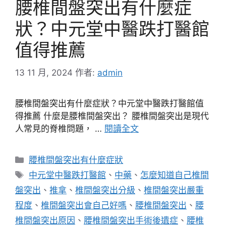
腰椎間盤突出有什麼症
狀？中元堂中醫跌打醫館
值得推薦
13 11 月, 2024
作者:
admin
腰椎間盤突出有什麼症狀？中元堂中醫跌打醫館值
得推薦 什麼是腰椎間盤突出？ 腰椎間盤突出是現代
人常見的脊椎問題， …
閱讀全文
分
腰椎間盤突出有什麼症狀
類
標
中元堂中醫跌打醫館
、
中藥
、
怎麼知道自己椎間
籤
盤突出
、
推拿
、
椎間盤突出分級
、
椎間盤突出嚴重
程度
、
椎間盤突出會自己好嗎
、
腰椎間盤突出
、
腰
椎間盤突出原因
、
腰椎間盤突出手術後遺症
、
腰椎