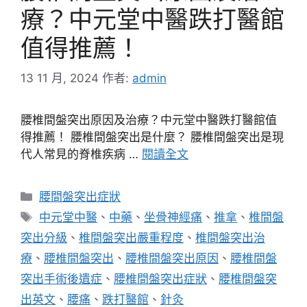
療？中元堂中醫跌打醫館
值得推薦！
13 11 月, 2024
作者:
admin
腰椎間盤突出原因及治療？中元堂中醫跌打醫館值
得推薦！ 腰椎間盤突出是什麼？ 腰椎間盤突出是現
代人常見的脊椎疾病 …
閱讀全文
分
腰間盤突出症狀
類
標
中元堂中醫
、
中藥
、
坐骨神經痛
、
推拿
、
椎間盤
籤
突出分級
、
椎間盤突出嚴重程度
、
椎間盤突出治
療
、
腰椎間盤突出
、
腰椎間盤突出原因
、
腰椎間盤
突出手術後遺症
、
腰椎間盤突出症狀
、
腰椎間盤突
出英文
、
腰痛
、
跌打醫館
、
針灸