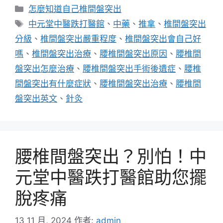
分
怎麼知道自己椎間盤突出
類
標
中元堂中醫跌打醫館
、
中藥
、
推拿
、
椎間盤突出
籤
分級
、
椎間盤突出嚴重程度
、
椎間盤突出會自己好
嗎
、
椎間盤突出治療
、
腰椎間盤突出原因
、
腰椎間
盤突出怎麼治療
、
腰椎間盤突出手術後遺症
、
腰椎
間盤突出有什麼症狀
、
腰椎間盤突出治療
、
腰椎間
盤突出英文
、
針灸
腰椎間盤突出？別怕！中
元堂中醫跌打醫館助您擺
脫疼痛
13 11 月, 2024
作者:
admin