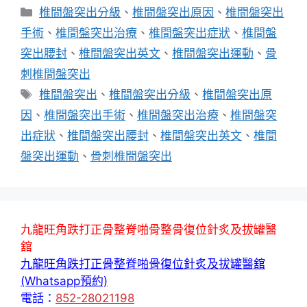
分
椎間盤突出分級
、
椎間盤突出原因
、
椎間盤突出
類
手術
、
椎間盤突出治療
、
椎間盤突出症狀
、
椎間盤
突出腰封
、
椎間盤突出英文
、
椎間盤突出運動
、
骨
刺椎間盤突出
標
椎間盤突出
、
椎間盤突出分級
、
椎間盤突出原
籤
因
、
椎間盤突出手術
、
椎間盤突出治療
、
椎間盤突
出症狀
、
椎間盤突出腰封
、
椎間盤突出英文
、
椎間
盤突出運動
、
骨刺椎間盤突出
九龍旺角跌打正骨整脊啪骨整骨復位針炙及拔罐醫
舘
九龍旺角跌打正骨整脊啪骨復位針炙及拔罐醫舘
(Whatsapp預約)
電話：
852-28021198