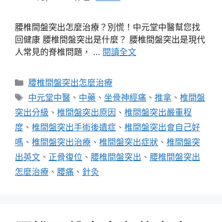
腰椎間盤突出怎麼治療？別慌！中元堂中醫幫您找
回健康 腰椎間盤突出是什麼？ 腰椎間盤突出是現代
人常見的脊椎問題， …
閱讀全文
分
腰椎間盤突出怎麼治療
類
標
中元堂中醫
、
中藥
、
坐骨神經痛
、
推拿
、
椎間盤
籤
突出分級
、
椎間盤突出原因
、
椎間盤突出嚴重程
度
、
椎間盤突出手術後遺症
、
椎間盤突出會自己好
嗎
、
椎間盤突出治療
、
椎間盤突出症狀
、
椎間盤突
出英文
、
正骨復位
、
腰椎間盤突出
、
腰椎間盤突出
怎麼治療
、
腰痛
、
針灸