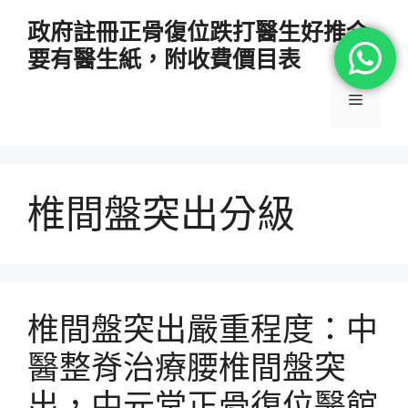
跳
政府註冊正骨復位跌打醫生好推介
至
要有醫生紙，附收費價目表
主
要
選
內
容
單
椎間盤突出分級
椎間盤突出嚴重程度：中
醫整脊治療腰椎間盤突
出，中元堂正骨復位醫館