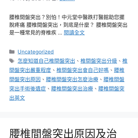
腰椎間盤突出？別怕！中元堂中醫跌打醫館助您擺
脫疼痛 腰椎間盤突出，到底是什麼？ 腰椎間盤突出
是一種常見的脊椎疾 …
閱讀全文
分
Uncategorized
類
標
怎麼知道自己椎間盤突出
、
椎間盤突出分級
、
椎
籤
間盤突出嚴重程度
、
椎間盤突出會自己好嗎
、
腰椎
間盤突出原因
、
腰椎間盤突出怎麼治療
、
腰椎間盤
突出手術後遺症
、
腰椎間盤突出治療
、
腰椎間盤突
出英文
腰椎間盤突出原因及治