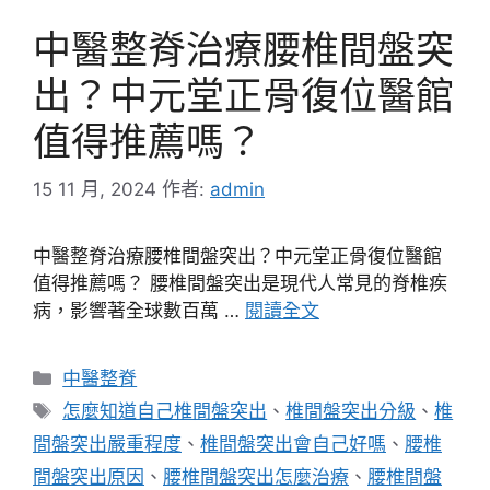
中醫整脊治療腰椎間盤突
出？中元堂正骨復位醫館
值得推薦嗎？
15 11 月, 2024
作者:
admin
中醫整脊治療腰椎間盤突出？中元堂正骨復位醫館
值得推薦嗎？ 腰椎間盤突出是現代人常見的脊椎疾
病，影響著全球數百萬 …
閱讀全文
分
中醫整脊
類
標
怎麼知道自己椎間盤突出
、
椎間盤突出分級
、
椎
籤
間盤突出嚴重程度
、
椎間盤突出會自己好嗎
、
腰椎
間盤突出原因
、
腰椎間盤突出怎麼治療
、
腰椎間盤