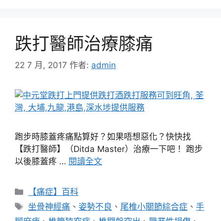
跌打醫師治療膝痛
22 7 月, 2017
作者:
admin
跑步時膝蓋疼痛點算好？如果唔想惡化？快快找
【跌打醫師】（Ditda Master）治療一下吧！ 跑步
以後膝蓋疼 …
閱讀全文
分
【痛症】百科
類
標
坐骨神經痛
、
姿勢不良
、
尾椎小關節綜合症
、
手
籤