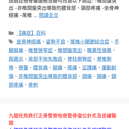
透過註冊脊醫服務治療可改善以下病症: -椎間盤突
出 -非椎間盤突出導致的腰背部、頸部疼痛 -坐骨神
經痛 -尾椎 …
閱讀全文
分
【痛症】百科
類
標
坐骨神經痛
、
姿勢不良
、
尾椎小關節綜合症
、
手
籤
腳麻痺
、
椎管狹窄症
、
椎間盤突出
、
職業性損傷
、
肩週炎
、
背部手術失敗症
、
脊柱側彎症
、
脊椎側
彎
、
脊醫
、
腰背痛
、
腳痛
、
膝痛
、
足踝痛
、
運動創
傷
、
非椎間盤突出導致的腰背部
、
頭痛
、
頸痛
、
頸
部疼痛
、
骨刺
九龍旺角跌打正骨整脊啪骨整骨復位針炙及拔罐醫
舘