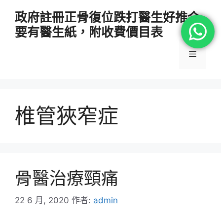
跳
政府註冊正骨復位跌打醫生好推介
至
要有醫生紙，附收費價目表
主
要
選
內
容
單
椎管狹窄症
骨醫治療頸痛
22 6 月, 2020
作者:
admin