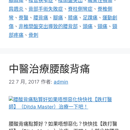
腳麻痺
、
椎管狹窄症
、
椎間盤突出
、
職業性損傷
、
肩週炎
、
背部手術失敗症
、
脊柱側彎症
、
脊椎側
彎
、
脊醫
、
腰背痛
、
腳痛
、
膝痛
、
足踝痛
、
運動創
傷
、
非椎間盤突出導致的腰背部
、
頭痛
、
頸痛
、
頸
部疼痛
、
骨刺
中醫治療腰酸背痛
22 7 月, 2017
作者:
admin
腰酸背痛點算好？如果唔想惡化？快快找【跌打醫