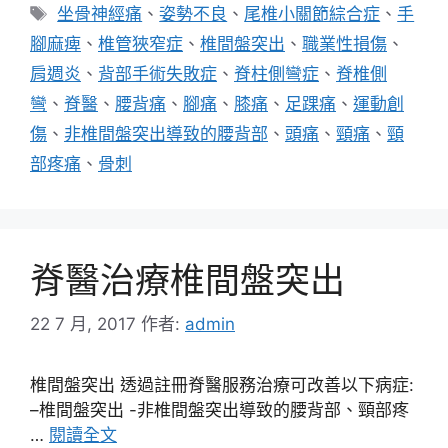
類
標
坐骨神經痛
、
姿勢不良
、
尾椎小關節綜合症
、
手
籤
腳麻痺
、
椎管狹窄症
、
椎間盤突出
、
職業性損傷
、
肩週炎
、
背部手術失敗症
、
脊柱側彎症
、
脊椎側
彎
、
脊醫
、
腰背痛
、
腳痛
、
膝痛
、
足踝痛
、
運動創
傷
、
非椎間盤突出導致的腰背部
、
頭痛
、
頸痛
、
頸
部疼痛
、
骨刺
脊醫治療椎間盤突出
22 7 月, 2017
作者:
admin
椎間盤突出 透過註冊脊醫服務治療可改善以下病症:
–椎間盤突出 -非椎間盤突出導致的腰背部、頸部疼
…
閱讀全文