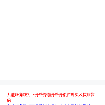
九龍旺角跌打正骨整脊啪骨整骨復位針炙及拔罐醫
舘