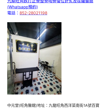
九龍旺角跌打正骨整脊啪骨復位針炙及拔罐醫舘
(Whatsapp預約)
電話：
852-28021198
中元堂(旺角醫舘)地址：九龍旺角西洋菜南街1A號百寶