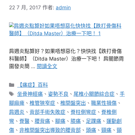
22 7 月, 2017
作者:
admin
肩週炎點算好？如果唔想惡化？快快找【跌打骨傷
科醫師】（Ditda Master）治療一下吧！ 肩關節周
圍發炎簡 …
閱讀全文
分
【痛症】百科
類
標
坐骨神經痛
、
姿勢不良
、
尾椎小關節綜合症
、
手
籤
腳麻痺
、
椎管狹窄症
、
椎間盤突出
、
職業性損傷
、
肩週炎
、
背部手術失敗症
、
脊柱側彎症
、
脊椎側
彎
、
脊醫
、
腰背痛
、
腳痛
、
膝痛
、
足踝痛
、
運動創
傷
、
非椎間盤突出導致的腰背部
、
頭痛
、
頸痛
、
頸