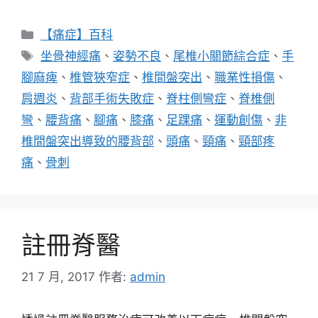
分
【痛症】百科
類
標
坐骨神經痛
、
姿勢不良
、
尾椎小關節綜合症
、
手
籤
腳麻痺
、
椎管狹窄症
、
椎間盤突出
、
職業性損傷
、
肩週炎
、
背部手術失敗症
、
脊柱側彎症
、
脊椎側
彎
、
腰背痛
、
腳痛
、
膝痛
、
足踝痛
、
運動創傷
、
非
椎間盤突出導致的腰背部
、
頭痛
、
頸痛
、
頸部疼
痛
、
骨刺
註冊脊醫
21 7 月, 2017
作者:
admin