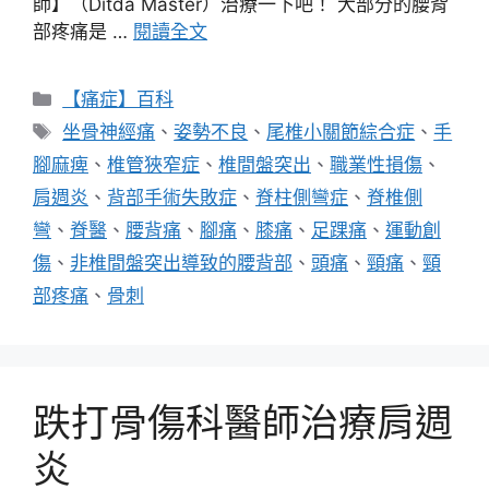
師】（Ditda Master）治療一下吧！ 大部分的腰背
部疼痛是 …
閱讀全文
分
【痛症】百科
類
標
坐骨神經痛
、
姿勢不良
、
尾椎小關節綜合症
、
手
籤
腳麻痺
、
椎管狹窄症
、
椎間盤突出
、
職業性損傷
、
肩週炎
、
背部手術失敗症
、
脊柱側彎症
、
脊椎側
彎
、
脊醫
、
腰背痛
、
腳痛
、
膝痛
、
足踝痛
、
運動創
傷
、
非椎間盤突出導致的腰背部
、
頭痛
、
頸痛
、
頸
部疼痛
、
骨刺
跌打骨傷科醫師治療肩週
炎