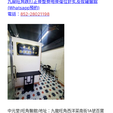
九龍旺角跌打正骨整脊啪骨復位針炙及拔罐醫舘
(Whatsapp預約)
電話：
852-28021198
中元堂(旺角醫舘)地址：九龍旺角西洋菜南街1A號百寶