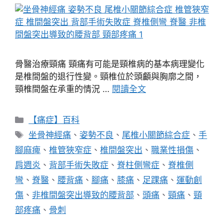
骨醫治療頸痛 頸痛有可能是頸椎病的基本病理變化
是椎間盤的退行性變。頸椎位於頭顱與胸廓之間，
頸椎間盤在承重的情況 …
閱讀全文
分
【痛症】百科
類
標
坐骨神經痛
、
姿勢不良
、
尾椎小關節綜合症
、
手
籤
腳麻痺
、
椎管狹窄症
、
椎間盤突出
、
職業性損傷
、
肩週炎
、
背部手術失敗症
、
脊柱側彎症
、
脊椎側
彎
、
脊醫
、
腰背痛
、
腳痛
、
膝痛
、
足踝痛
、
運動創
傷
、
非椎間盤突出導致的腰背部
、
頭痛
、
頸痛
、
頸
部疼痛
、
骨刺