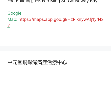
Foo Building, 1-5 Foo Ming St, Causeway Bay
Google
Map:
https://maps.app.goo.gl/HzPiknywAfj1yrNx
7
中元堂銅鑼灣痛症治療中心