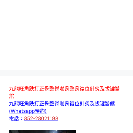
九龍旺角跌打正骨整脊啪骨整骨復位針炙及拔罐醫
舘
九龍旺角跌打正骨整脊啪骨復位針炙及拔罐醫舘
(Whatsapp預約)
電話：
852-28021198