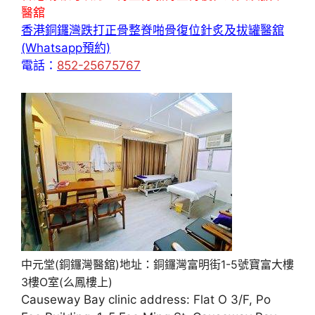
醫舘
香港銅鑼灣跌打正骨整脊啪骨復位針炙及拔罐醫舘
(Whatsapp預約)
電話：
852-25675767
中元堂(銅鑼灣醫舘)地址：銅鑼灣富明街1-5號寶富大樓
3樓O室(么鳳樓上)
Causeway Bay clinic address: Flat O 3/F, Po