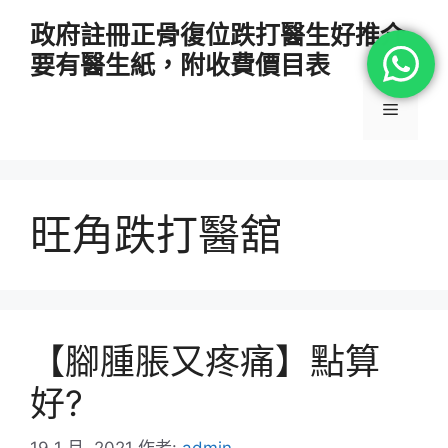
跳
政府註冊正骨復位跌打醫生好推介
至
要有醫生紙，附收費價目表
主
要
選
內
容
單
旺角跌打醫舘
【腳腫脹又疼痛】點算
好?
19 1 月, 2021
作者:
admin