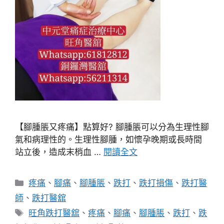
【腳腫脹又疼痛】點算好? 腳腫脹可以分為生理性腳
氣和病理性的。生理性腳腫，如懷孕晚期或長時間
站立後，造成末梢血 …
閱讀全文
分
疼痛
、
腳痛
、
腳腫脹
、
跌打
、
跌打損傷
、
跌打醫
類
師
、
跌打醫舘
標
旺角跌打醫舘
、
疼痛
、
腳痛
、
腳腫脹
、
跌打
、
跌
籤