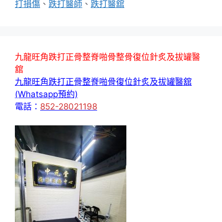
打損傷
、
跌打醫師
、
跌打醫舘
九龍旺角跌打正骨整脊啪骨整骨復位針炙及拔罐醫
舘
九龍旺角跌打正骨整脊啪骨復位針炙及拔罐醫舘
(Whatsapp預約)
電話：
852-28021198