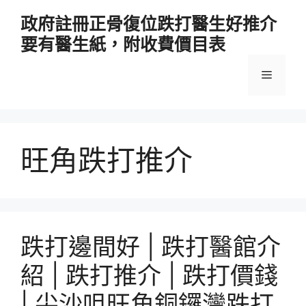
跳
政府註冊正骨復位跌打醫生好推介
至
要有醫生紙，附收費價目表
主
要
選
內
容
單
旺角跌打推介
跌打邊間好 | 跌打醫館介
紹 | 跌打推介 | 跌打價錢
| 尖沙咀旺角銅鑼灣跌打