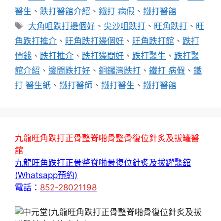
類
醫生
、
跌打醫館介紹
、
鐵打 病假
、
鐵打醫館
標
大角咀跌打邊個好
、
尖沙咀跌打
、
旺角跌打
、
旺
籤
角跌打推介
、
旺角跌打邊個好
、
旺角跌打館
、
跌打
價錢
、
跌打推介
、
跌打邊間好
、
跌打醫生
、
跌打醫
館介紹
、
邊間跌打好
、
銅鑼灣跌打
、
鐵打 病假
、
鐵
打 醫生紙
、
鐵打醫師
、
鐵打醫生
、
鐵打醫館
九龍旺角跌打正骨整脊啪骨整骨復位針炙及拔罐醫
舘
九龍旺角跌打正骨整脊啪骨復位針炙及拔罐醫舘
(Whatsapp預約)
電話：
852-28021198