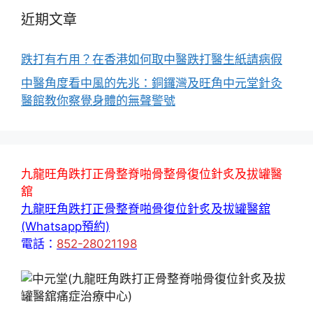
近期文章
跌打有冇用？在香港如何取中醫跌打醫生紙請病假
中醫角度看中風的先兆：銅鑼灣及旺角中元堂針灸
醫館教你察覺身體的無聲警號
九龍旺角跌打正骨整脊啪骨整骨復位針炙及拔罐醫
舘
九龍旺角跌打正骨整脊啪骨復位針炙及拔罐醫舘
(Whatsapp預約)
電話：
852-28021198