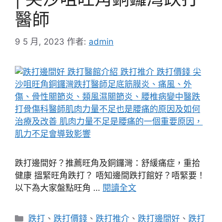
醫師
9 5 月, 2023
作者:
admin
跌打邊間好？推薦旺角及銅鑼灣：舒緩痛症，重拾
健康 搵緊旺角跌打？ 唔知邊間跌打館好？唔緊要！
以下為大家盤點旺角 …
閱讀全文
分
跌打
、
跌打價錢
、
跌打推介
、
跌打邊間好
、
跌打