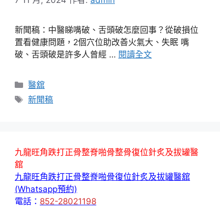
新聞稿：中醫睇嘴破、舌頭破怎麼回事？從破損位
置看健康問題，2個穴位助改善火氣大、失眠 嘴
破、舌頭破是許多人曾經 …
閱讀全文
分
醫舘
類
標
新聞稿
籤
九龍旺角跌打正骨整脊啪骨整骨復位針炙及拔罐醫
舘
九龍旺角跌打正骨整脊啪骨復位針炙及拔罐醫舘
(Whatsapp預約)
電話：
852-28021198