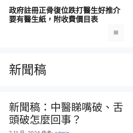
跳
政府註冊正骨復位跌打醫生好推介
至
要有醫生紙，附收費價目表
主
要
選
內
容
單
新聞稿
新聞稿：中醫睇嘴破、舌
頭破怎麼回事？
7 11 月, 2024
作者:
admin