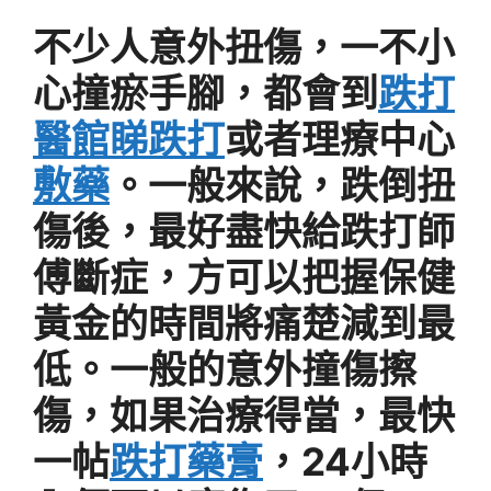
不少人意外扭傷，一不小
心撞瘀手腳，都會到
跌打
醫館睇跌打
或者理療中心
敷藥
。一般來說，跌倒扭
傷後，最好盡快給跌打師
傅斷症，方可以把握保健
黃金的時間將痛楚減到最
低。一般的意外撞傷擦
傷，如果治療得當，最快
一帖
跌打藥膏
，24小時