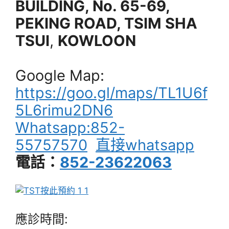
BUILDING, No. 65-69,
PEKING ROAD, TSIM SHA
TSUI
,
KOWLOON
Google Map:
https://goo.gl/maps/TL1U6f
5L6rimu2DN6
Whatsapp:852-
55757570
直接whatsapp
電話：
852-23622063
應診時間: