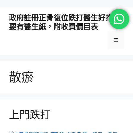
跳
政府註冊正骨復位跌打醫生好推介
至
要有醫生紙，附收費價目表
主
要
選
內
容
單
散瘀
上門跌打