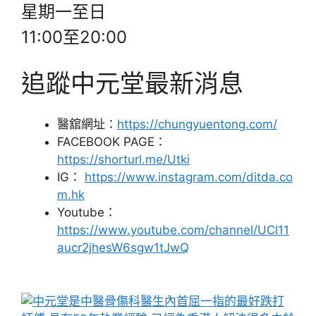
星期一至日
11:00至20:00
追蹤中元堂最新消息
醫舘網址：
https://chungyuentong.com/
FACEBOOK PAGE：
https://shorturl.me/Utki
IG：
https://www.instagram.com/ditda.co
m.hk
Youtube：
https://www.youtube.com/channel/UCl11
aucr2jhesW6sgw1tJwQ