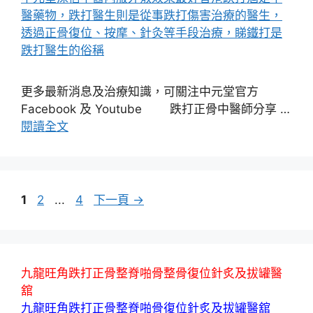
更多最新消息及治療知識，可關注中元堂官方
Facebook 及 Youtube 跌打正骨中醫師分享 …
閱讀全文
頁
頁
頁
1
2
...
4
下一頁
→
面
面
面
九龍旺角跌打正骨整脊啪骨整骨復位針炙及拔罐醫
舘
九龍旺角跌打正骨整脊啪骨復位針炙及拔罐醫舘