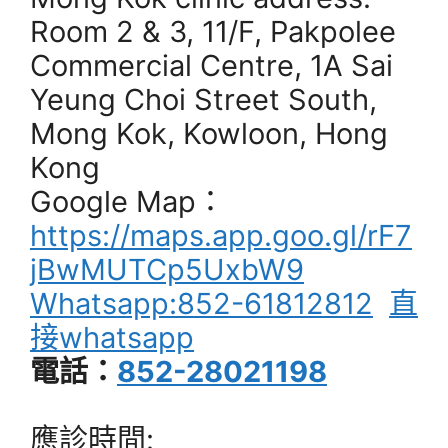
Room 2 & 3, 11/F, Pakpolee
Commercial Centre, 1A Sai
Yeung Choi Street South,
Mong Kok, Kowloon, Hong
Kong
Google Map：
https://maps.app.goo.gl/rF7
jBwMUTCp5UxbW9
Whatsapp:852-61812812
直
接whatsapp
電話：
852-28021198
應診時間: