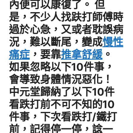
內便可以康復了。 但
是，不少人找趺打師傅時
過於心急，又或者耽誤病
況，難以斷尾，變成
慢性
痛症
，要靠
推拿舒緩
。
如果忽略以下10件事，
會導致身體情況惡化！
中元堂歸納了以下10件
看跌打前不可不知的10
件事，下次看跌打/鐵打
前，記得停一停，諗一