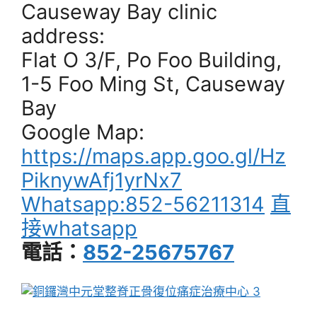
Causeway Bay clinic
address:
Flat O 3/F, Po Foo Building,
1-5 Foo Ming St, Causeway
Bay
Google Map:
https://maps.app.goo.gl/Hz
PiknywAfj1yrNx7
Whatsapp:852-56211314
直
接whatsapp
電話：
852-25675767