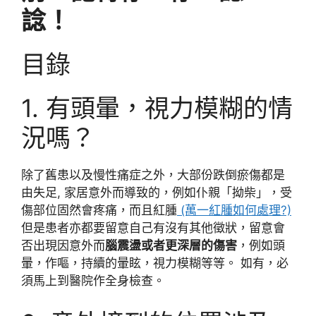
諗！
目錄
1. 有頭暈，視力模糊的情
況嗎？
除了舊患以及慢性痛症之外，大部份跌倒瘀傷都是
由失足, 家居意外而導致的，例如仆親「拗柴」，受
傷部位固然會疼痛，而且紅腫
(萬一紅腫如何處理?)
但是患者亦都要留意自己有沒有其他徵狀，留意會
否出現因意外而
腦震盪或者更深層的傷害
，例如頭
暈，作嘔，持續的暈眩，視力模糊等等。 如有，必
須馬上到醫院作全身檢查。