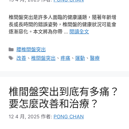
椎間盤突出是許多人面臨的健康議題，隨著年齡增
長或長時間的錯誤姿勢，椎間盤的健康狀況可能會
逐漸惡化。本文將為你帶 …
閱讀全文
分
腰椎間盤突出
類
標
改善
、
椎間盤突出
、
疼痛
、
運動
、
醫療
籤
椎間盤突出到底有多痛？
要怎麼改善和治療？
12 4 月, 2025
作者:
PONG CHAN