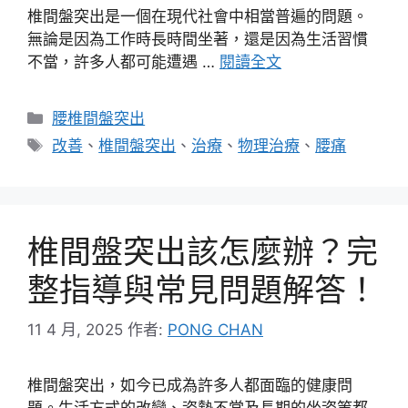
椎間盤突出是一個在現代社會中相當普遍的問題。
無論是因為工作時長時間坐著，還是因為生活習慣
不當，許多人都可能遭遇 …
閱讀全文
分
腰椎間盤突出
類
標
改善
、
椎間盤突出
、
治療
、
物理治療
、
腰痛
籤
椎間盤突出該怎麼辦？完
整指導與常見問題解答！
11 4 月, 2025
作者:
PONG CHAN
椎間盤突出，如今已成為許多人都面臨的健康問