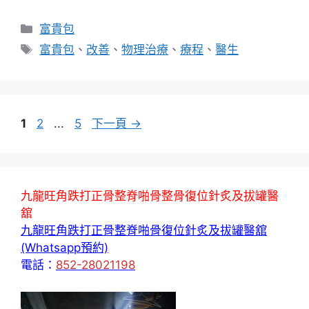
分
富貴包
類
標
富貴包
、
改善
、
物理治療
、
療程
、
醫生
籤
頁
頁
頁
1
2
...
5
下一頁
→
面
面
面
九龍旺角跌打正骨整脊啪骨整骨復位針炙及拔罐醫
舘
九龍旺角跌打正骨整脊啪骨復位針炙及拔罐醫舘
(Whatsapp預約)
電話：
852-28021198