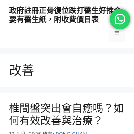
跳
政府註冊正骨復位跌打醫生好推介
至
要有醫生紙，附收費價目表
主
要
選
內
容
單
改善
椎間盤突出會自癒嗎？如
何有效改善與治療？
17 4 月, 2025
作者:
PONG CHAN