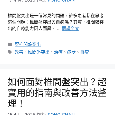
椎間盤突出是一個常見的問題，許多患者都在思考
這個問題：椎間盤突出會自癒嗎？其實，椎間盤突
出的自癒能力因人而異， …
閱讀全文
分
腰椎間盤突出
類
標
改善
、
椎間盤突出
、
治療
、
症狀
、
自癒
籤
如何面對椎間盤突出？超
實用的指南與改善方法整
理！
15 4 月, 2025
作者:
PONG CHAN