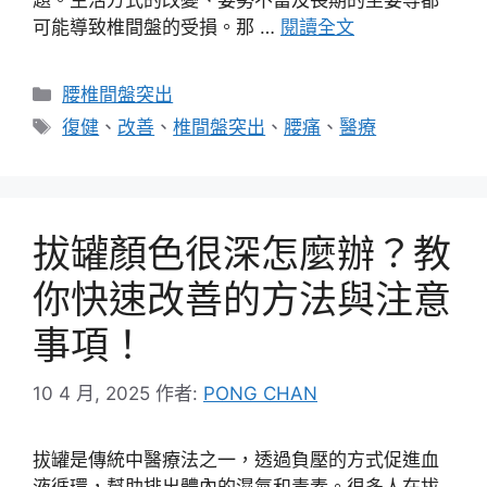
題。生活方式的改變、姿勢不當及長期的坐姿等都
可能導致椎間盤的受損。那 …
閱讀全文
分
腰椎間盤突出
類
標
復健
、
改善
、
椎間盤突出
、
腰痛
、
醫療
籤
拔罐顏色很深怎麼辦？教
你快速改善的方法與注意
事項！
10 4 月, 2025
作者:
PONG CHAN
拔罐是傳統中醫療法之一，透過負壓的方式促進血
液循環，幫助排出體內的濕氣和毒素。很多人在拔