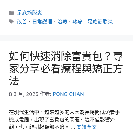
分
足底筋膜炎
類
標
改善
、
日常護理
、
治療
、
疼痛
、
足底筋膜炎
籤
如何快速消除富貴包？專
家分享必看療程與矯正方
法
8 3 月, 2025
作者:
PONG CHAN
在現代生活中，越來越多的人因為長時間低頭看手
機或電腦，出現了富貴包的問題。這不僅影響外
觀，也可能引起頸部不適。 …
閱讀全文