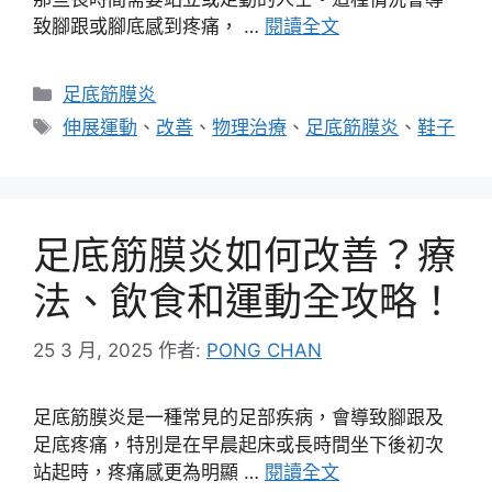
致腳跟或腳底感到疼痛， …
閱讀全文
分
足底筋膜炎
類
標
伸展運動
、
改善
、
物理治療
、
足底筋膜炎
、
鞋子
籤
足底筋膜炎如何改善？療
法、飲食和運動全攻略！
25 3 月, 2025
作者:
PONG CHAN
足底筋膜炎是一種常見的足部疾病，會導致腳跟及
足底疼痛，特別是在早晨起床或長時間坐下後初次
站起時，疼痛感更為明顯 …
閱讀全文