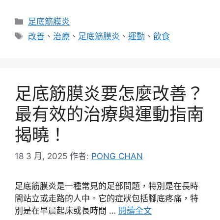
分
足底筋膜炎
類
標
改善
、
治療
、
足底筋膜炎
、
運動
、
飲食
籤
足底筋膜炎要怎麼改善？
最有效的治療與運動指南
揭曉！
18 3 月, 2025
作者:
PONG CHAN
足底筋膜炎是一種常見的足部問題，特別是在長時
間站立或走路的人中。它的症狀包括腳底疼痛，特
別是在早晨起床或長時間 …
閱讀全文