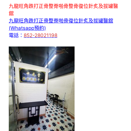
九龍旺角跌打正骨整脊啪骨整骨復位針炙及拔罐醫
舘
九龍旺角跌打正骨整脊啪骨復位針炙及拔罐醫舘
(Whatsapp預約)
電話：
852-28021198