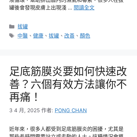
罐後會發現皮膚上出現淺 …
閱讀全文
分
拔罐
類
標
中醫
、
健康
、
拔罐
、
改善
、
顏色
籤
足底筋膜炎要如何快速改
善？六個有效方法讓你不
再痛！
3 4 月, 2025
作者:
PONG CHAN
近年來，很多人都受到足底筋膜炎的困擾，尤其是
那些長時間需要站立或走動的人士。這種情況會導