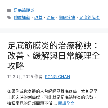
分
足底筋膜炎
類
標
伸展運動
、
改善
、
治療
、
腳底疼痛
、
足底筋膜炎
籤
足底筋膜炎的治療秘訣：
改善、緩解與日常護理全
攻略
12 3 月, 2025
作者:
PONG CHAN
如果你或你身邊的人曾經經歷腳底疼痛，尤其是早
上起床時的刺痛感，可能就是足底筋膜炎的信號。
這種常見的足部問題不僅 …
閱讀全文