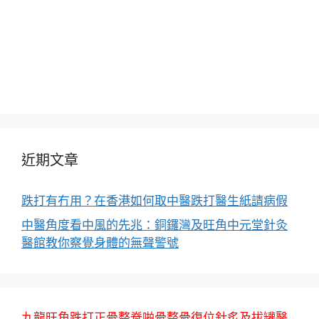
近期文章
跌打有冇用？在香港如何取中醫跌打醫生紙請病假
中醫角度看中風的先兆：銅鑼灣及旺角中元堂針灸
醫館教你察覺身體的無聲警號
九龍旺角跌打正骨整脊啪骨整骨復位針炙及拔罐醫