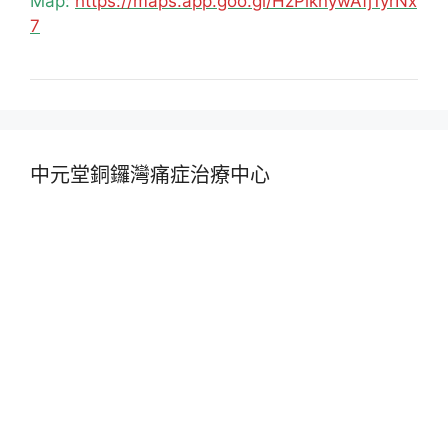
Map:
https://maps.app.goo.gl/HzPiknywAfj1yrNx
7
中元堂銅鑼灣痛症治療中心