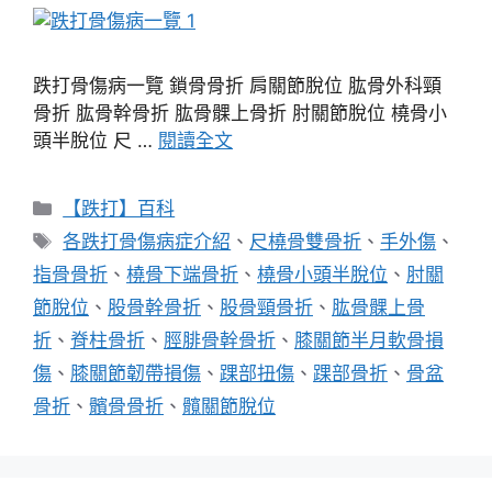
跌打骨傷病一覽 鎖骨骨折 肩關節脫位 肱骨外科頸
骨折 肱骨幹骨折 肱骨髁上骨折 肘關節脫位 橈骨小
頭半脫位 尺 …
閱讀全文
分
【跌打】百科
類
標
各跌打骨傷病症介紹
、
尺橈骨雙骨折
、
手外傷
、
籤
指骨骨折
、
橈骨下端骨折
、
橈骨小頭半脫位
、
肘關
節脫位
、
股骨幹骨折
、
股骨頸骨折
、
肱骨髁上骨
折
、
脊柱骨折
、
脛腓骨幹骨折
、
膝關節半月軟骨損
傷
、
膝關節韌帶損傷
、
踝部扭傷
、
踝部骨折
、
骨盆
骨折
、
髕骨骨折
、
髖關節脫位