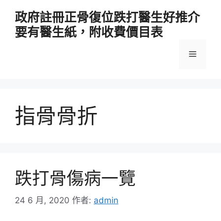
跳
政府註冊正骨復位跌打醫生好推介
至
要有醫生紙，附收費價目表
主
要
選
內
容
單
指骨骨折
跌打骨傷病一覽
24 6 月, 2020
作者:
admin