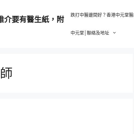
跌打中醫邊間好？香港中元堂醫
推介要有醫生紙，附
中元堂│聯絡及地址
師