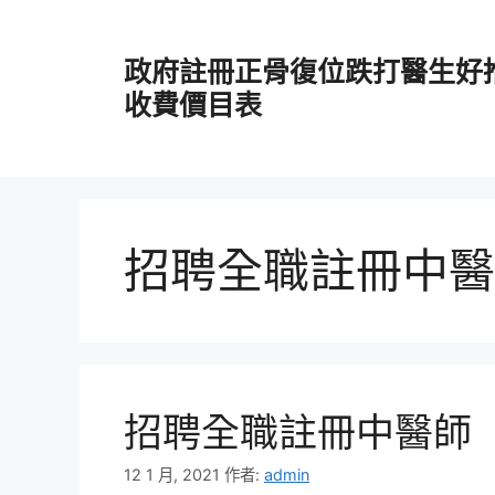
跳
至
政府註冊正骨復位跌打醫生好
主
要
收費價目表
內
容
招聘全職註冊中醫
招聘全職註冊中醫師
12 1 月, 2021
作者:
admin