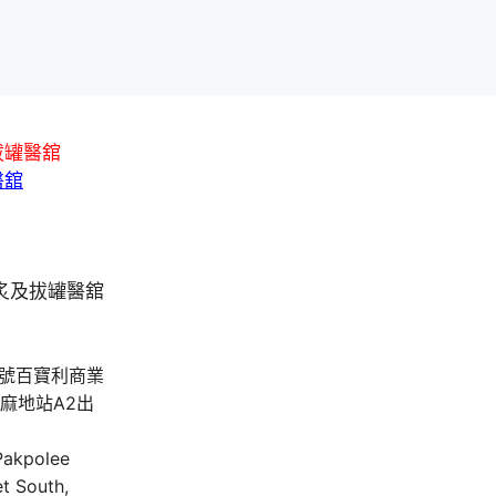
拔罐醫舘
醫舘
A號百寶利商業
油麻地站A2出
 Pakpolee
t South,