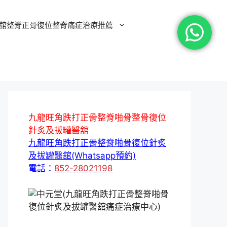
舘整脊正骨復位整脊痛症治療推薦
九龍旺角跌打正骨整脊啪骨整骨復位
針炙及拔罐醫舘
九龍旺角跌打正骨整脊啪骨復位針炙
及拔罐醫舘(Whatsapp預約)
電話：
852-28021198