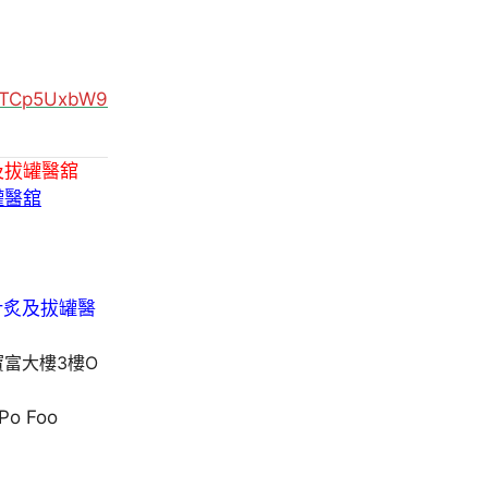
MUTCp5UxbW9
及拔罐醫舘
罐醫舘
寶富大樓3樓O
 Po Foo