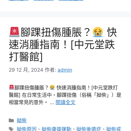
腳踝扭傷腫脹？
快
速消腫指南！[中元堂跌
打醫館]
29 12 月, 2024
作者:
admin
腳踝扭傷腫脹？
快速消腫指南！[中元堂跌打
醫館] 在日常生活中，腳踝扭傷（俗稱「拗柴」）是
相當常見的意外。 …
閱讀全文
分
拗柴
類
標
拗柴原因
、
拗柴康復運動
、
拗柴後遺症
、
拗柴戒