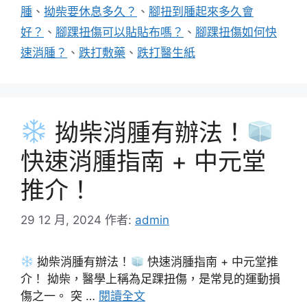
腫
、
拗柴要休息多久？
、
腳扭到腫起來多久會
好？
、
腳踝扭傷可以貼貼布嗎？
、
腳踝扭傷如何快
速消腫？
、
跌打敷藥
、
跌打醫生紙
拗柴消腫有辦法！
快速消腫指南 + 中元堂
推介！
29 12 月, 2024
作者:
admin
拗柴消腫有辦法！
快速消腫指南 + 中元堂推
介！ 拗柴，醫學上稱為足踝扭傷，是常見的運動損
傷之一。 突 …
閱讀全文