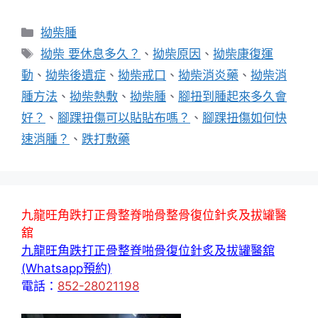
分
拗柴腫
類
標
拗柴 要休息多久？
、
拗柴原因
、
拗柴康復運
籤
動
、
拗柴後遺症
、
拗柴戒口
、
拗柴消炎藥
、
拗柴消
腫方法
、
拗柴熱敷
、
拗柴腫
、
腳扭到腫起來多久會
好？
、
腳踝扭傷可以貼貼布嗎？
、
腳踝扭傷如何快
速消腫？
、
跌打敷藥
九龍旺角跌打正骨整脊啪骨整骨復位針炙及拔罐醫
舘
九龍旺角跌打正骨整脊啪骨復位針炙及拔罐醫舘
(Whatsapp預約)
電話：
852-28021198