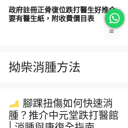
跳
政府註冊正骨復位跌打醫生好推介
至
要有醫生紙，附收費價目表
主
要
選
內
容
單
拗柴消腫方法
腳踝扭傷如何快速消
腫？推介中元堂跌打醫館
| 消腫與康復全指南