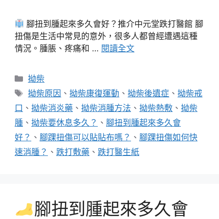
腳扭到腫起來多久會好？推介中元堂跌打醫館 腳
扭傷是生活中常見的意外，很多人都曾經遭遇這種
情況。腫脹、疼痛和 …
閱讀全文
分
拗柴
類
標
拗柴原因
、
拗柴康復運動
、
拗柴後遺症
、
拗柴戒
籤
口
、
拗柴消炎藥
、
拗柴消腫方法
、
拗柴熱敷
、
拗柴
腫
、
拗柴要休息多久？
、
腳扭到腫起來多久會
好？
、
腳踝扭傷可以貼貼布嗎？
、
腳踝扭傷如何快
速消腫？
、
跌打敷藥
、
跌打醫生紙
腳扭到腫起來多久會