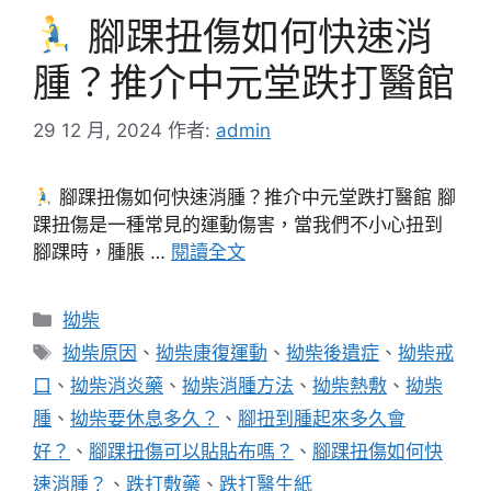
腳踝扭傷如何快速消
腫？推介中元堂跌打醫館
29 12 月, 2024
作者:
admin
腳踝扭傷如何快速消腫？推介中元堂跌打醫館 腳
踝扭傷是一種常見的運動傷害，當我們不小心扭到
腳踝時，腫脹 …
閱讀全文
分
拗柴
類
標
拗柴原因
、
拗柴康復運動
、
拗柴後遺症
、
拗柴戒
籤
口
、
拗柴消炎藥
、
拗柴消腫方法
、
拗柴熱敷
、
拗柴
腫
、
拗柴要休息多久？
、
腳扭到腫起來多久會
好？
、
腳踝扭傷可以貼貼布嗎？
、
腳踝扭傷如何快
速消腫？
、
跌打敷藥
、
跌打醫生紙