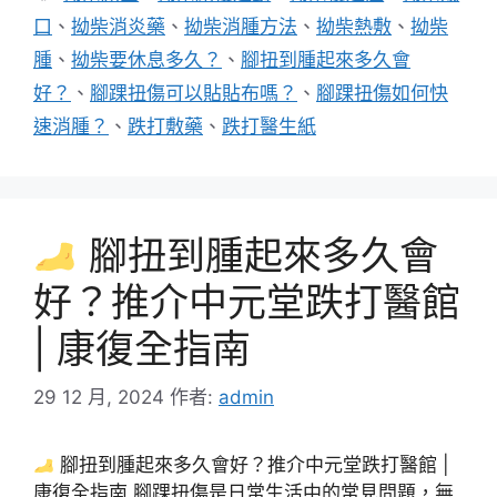
籤
口
、
拗柴消炎藥
、
拗柴消腫方法
、
拗柴熱敷
、
拗柴
腫
、
拗柴要休息多久？
、
腳扭到腫起來多久會
好？
、
腳踝扭傷可以貼貼布嗎？
、
腳踝扭傷如何快
速消腫？
、
跌打敷藥
、
跌打醫生紙
腳扭到腫起來多久會
好？推介中元堂跌打醫館
| 康復全指南
29 12 月, 2024
作者:
admin
腳扭到腫起來多久會好？推介中元堂跌打醫館 |
康復全指南 腳踝扭傷是日常生活中的常見問題，無