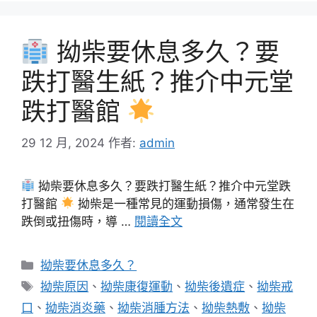
拗柴要休息多久？要
跌打醫生紙？推介中元堂
跌打醫館
29 12 月, 2024
作者:
admin
拗柴要休息多久？要跌打醫生紙？推介中元堂跌
打醫館
拗柴是一種常見的運動損傷，通常發生在
跌倒或扭傷時，導 …
閱讀全文
分
拗柴要休息多久？
類
標
拗柴原因
、
拗柴康復運動
、
拗柴後遺症
、
拗柴戒
籤
口
、
拗柴消炎藥
、
拗柴消腫方法
、
拗柴熱敷
、
拗柴