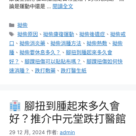
論是運動中還是 …
閱讀全文
分
拗柴
類
標
拗柴原因
、
拗柴康復運動
、
拗柴後遺症
、
拗柴戒
籤
口
、
拗柴消炎藥
、
拗柴消腫方法
、
拗柴熱敷
、
拗柴
腫
、
拗柴要休息多久？
、
腳扭到腫起來多久會
好？
、
腳踝扭傷可以貼貼布嗎？
、
腳踝扭傷如何快
速消腫？
、
跌打敷藥
、
跌打醫生紙
腳扭到腫起來多久會
好？推介中元堂跌打醫館
29 12 月, 2024
作者:
admin