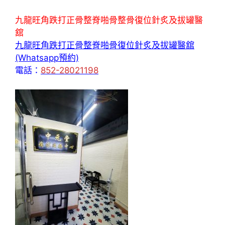
九龍旺角跌打正骨整脊啪骨整骨復位針炙及拔罐醫
舘
九龍旺角跌打正骨整脊啪骨復位針炙及拔罐醫舘
(Whatsapp預約)
電話：
852-28021198