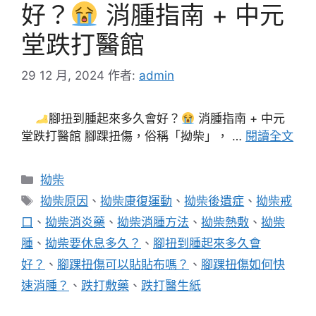
好？
消腫指南 + 中元
堂跌打醫館
29 12 月, 2024
作者:
admin
腳扭到腫起來多久會好？
消腫指南 + 中元
堂跌打醫館 腳踝扭傷，俗稱「拗柴」， …
閱讀全文
分
拗柴
類
標
拗柴原因
、
拗柴康復運動
、
拗柴後遺症
、
拗柴戒
籤
口
、
拗柴消炎藥
、
拗柴消腫方法
、
拗柴熱敷
、
拗柴
腫
、
拗柴要休息多久？
、
腳扭到腫起來多久會
好？
、
腳踝扭傷可以貼貼布嗎？
、
腳踝扭傷如何快
速消腫？
、
跌打敷藥
、
跌打醫生紙