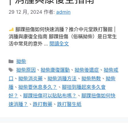
29 12 月, 2024
作者:
admin
腳踝扭傷如何快速消腫？推介中元堂跌打醫館 |
消腫與康復全指南 腳踝扭傷（俗稱拗柴）是日常生
活中常見的意外 …
閱讀全文
分
拗柴
類
標
拗柴原因
、
拗柴康復運動
、
拗柴後遺症
、
拗柴戒
籤
口
、
拗柴消炎藥
、
拗柴消腫方法
、
拗柴熱敷
、
拗柴
腫
、
拗柴要休息多久？
、
腳扭到腫起來多久會
好？
、
腳踝扭傷可以貼貼布嗎？
、
腳踝扭傷如何快
速消腫？
、
跌打敷藥
、
跌打醫生紙