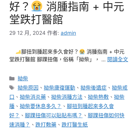
好？
消腫指南 + 中元
堂跌打醫館
29 12 月, 2024
作者:
admin
腳扭到腫起來多久會好？
消腫指南 + 中元
堂跌打醫館 腳踝扭傷，俗稱「拗柴」， …
閱讀全文
分
拗柴
類
標
拗柴原因
、
拗柴康復運動
、
拗柴後遺症
、
拗柴戒
籤
口
、
拗柴消炎藥
、
拗柴消腫方法
、
拗柴熱敷
、
拗柴
腫
、
拗柴要休息多久？
、
腳扭到腫起來多久會
好？
、
腳踝扭傷可以貼貼布嗎？
、
腳踝扭傷如何快
速消腫？
、
跌打敷藥
、
跌打醫生紙