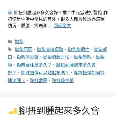
腳扭到腫起來多久會好？推介中元堂跌打醫館 腳
扭傷是生活中常見的意外，很多人都曾經遭遇這種
情況。腫脹、疼痛和 …
閱讀全文
分
拗柴
類
標
拗柴原因
、
拗柴康復運動
、
拗柴後遺症
、
拗柴戒
籤
口
、
拗柴消炎藥
、
拗柴消腫方法
、
拗柴熱敷
、
拗柴
腫
、
拗柴要休息多久？
、
腳扭到腫起來多久會
好？
、
腳踝扭傷可以貼貼布嗎？
、
腳踝扭傷如何快
速消腫？
、
跌打敷藥
、
跌打醫生紙
腳扭到腫起來多久會