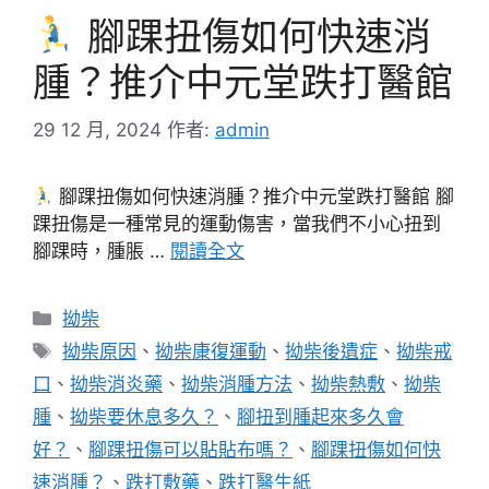
腳踝扭傷如何快速消
腫？推介中元堂跌打醫館
29 12 月, 2024
作者:
admin
腳踝扭傷如何快速消腫？推介中元堂跌打醫館 腳
踝扭傷是一種常見的運動傷害，當我們不小心扭到
腳踝時，腫脹 …
閱讀全文
分
拗柴
類
標
拗柴原因
、
拗柴康復運動
、
拗柴後遺症
、
拗柴戒
籤
口
、
拗柴消炎藥
、
拗柴消腫方法
、
拗柴熱敷
、
拗柴
腫
、
拗柴要休息多久？
、
腳扭到腫起來多久會
好？
、
腳踝扭傷可以貼貼布嗎？
、
腳踝扭傷如何快
速消腫？
、
跌打敷藥
、
跌打醫生紙