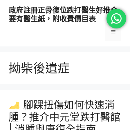
跳
政府註冊正骨復位跌打醫生好推介
至
要有醫生紙，附收費價目表
主
要
選
內
容
單
拗柴後遺症
腳踝扭傷如何快速消
腫？推介中元堂跌打醫館
| 消腫與康復全指南