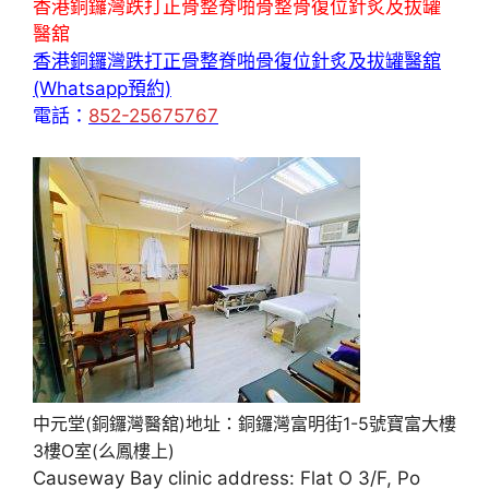
香港銅鑼灣跌打正骨整脊啪骨整骨復位針炙及拔罐
醫舘
香港銅鑼灣跌打正骨整脊啪骨復位針炙及拔罐醫舘
(Whatsapp預約)
電話：
852-25675767
中元堂(銅鑼灣醫舘)地址：銅鑼灣富明街1-5號寶富大樓
3樓O室(么鳳樓上)
Causeway Bay clinic address: Flat O 3/F, Po