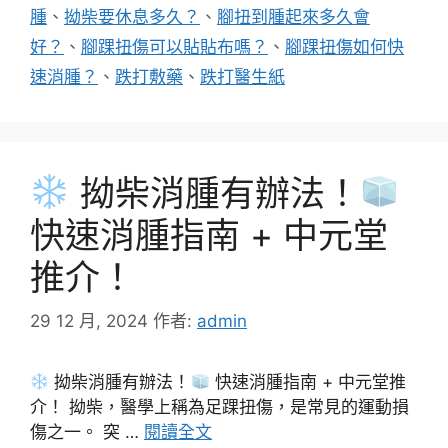
腫
、
拗柴要休息多久？
、
腳扭到腫起來多久會
好？
、
腳踝扭傷可以貼貼布嗎？
、
腳踝扭傷如何快
速消腫？
、
跌打敷藥
、
跌打醫生紙
拗柴消腫有辦法！
快速消腫指南 + 中元堂
推介！
29 12 月, 2024
作者:
admin
拗柴消腫有辦法！
快速消腫指南 + 中元堂推
介！ 拗柴，醫學上稱為足踝扭傷，是常見的運動損
傷之一。 突 …
閱讀全文