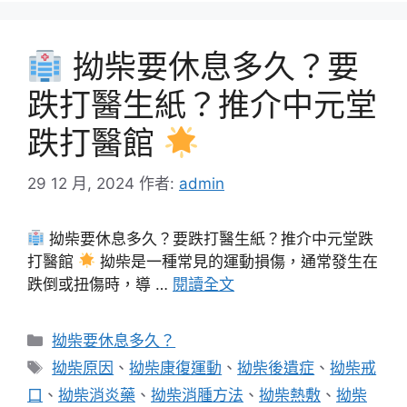
拗柴要休息多久？要
跌打醫生紙？推介中元堂
跌打醫館
29 12 月, 2024
作者:
admin
拗柴要休息多久？要跌打醫生紙？推介中元堂跌
打醫館
拗柴是一種常見的運動損傷，通常發生在
跌倒或扭傷時，導 …
閱讀全文
分
拗柴要休息多久？
類
標
拗柴原因
、
拗柴康復運動
、
拗柴後遺症
、
拗柴戒
籤
口
、
拗柴消炎藥
、
拗柴消腫方法
、
拗柴熱敷
、
拗柴