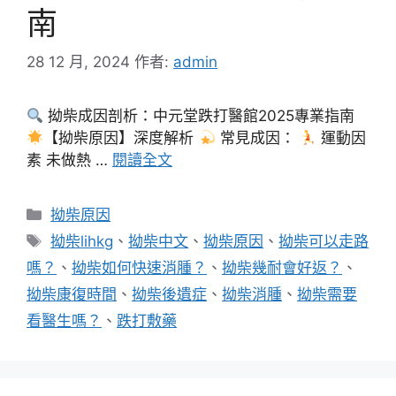
南
28 12 月, 2024
作者:
admin
拗柴成因剖析：中元堂跌打醫館2025專業指南
【拗柴原因】深度解析
常見成因：
運動因
素 未做熱 …
閱讀全文
分
拗柴原因
類
標
拗柴lihkg
、
拗柴中文
、
拗柴原因
、
拗柴可以走路
籤
嗎？
、
拗柴如何快速消腫？
、
拗柴幾耐會好返？
、
拗柴康復時間
、
拗柴後遺症
、
拗柴消腫
、
拗柴需要
看醫生嗎？
、
跌打敷藥