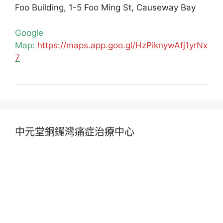
Foo Building, 1-5 Foo Ming St, Causeway Bay
Google
Map:
https://maps.app.goo.gl/HzPiknywAfj1yrNx
7
中元堂銅鑼灣痛症治療中心