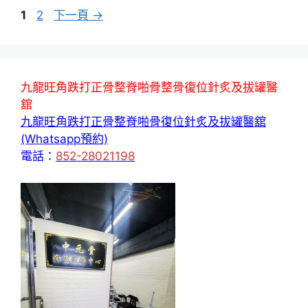
頁
頁
1
2
下一頁
→
面
面
九龍旺角跌打正骨整脊啪骨整骨復位針炙及拔罐醫
舘
九龍旺角跌打正骨整脊啪骨復位針炙及拔罐醫舘
(Whatsapp預約)
電話：
852-28021198