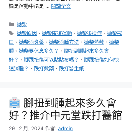
論是運動中還是 …
閱讀全文
分
拗柴
類
標
拗柴原因
、
拗柴康復運動
、
拗柴後遺症
、
拗柴戒
籤
口
、
拗柴消炎藥
、
拗柴消腫方法
、
拗柴熱敷
、
拗柴
腫
、
拗柴要休息多久？
、
腳扭到腫起來多久會
好？
、
腳踝扭傷可以貼貼布嗎？
、
腳踝扭傷如何快
速消腫？
、
跌打敷藥
、
跌打醫生紙
腳扭到腫起來多久會
好？推介中元堂跌打醫館
29 12 月, 2024
作者:
admin