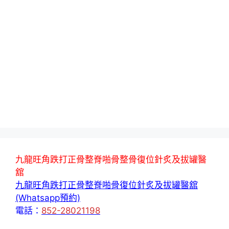
九龍旺角跌打正骨整脊啪骨整骨復位針炙及拔罐醫
舘
九龍旺角跌打正骨整脊啪骨復位針炙及拔罐醫舘
(Whatsapp預約)
電話：
852-28021198