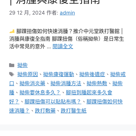
29 12 月, 2024
作者:
admin
腳踝扭傷如何快速消腫？推介中元堂跌打醫館 |
消腫與康復全指南 腳踝扭傷（俗稱拗柴）是日常生
活中常見的意外 …
閱讀全文
分
拗柴
類
標
拗柴原因
、
拗柴康復運動
、
拗柴後遺症
、
拗柴戒
籤
口
、
拗柴消炎藥
、
拗柴消腫方法
、
拗柴熱敷
、
拗柴
腫
、
拗柴要休息多久？
、
腳扭到腫起來多久會
好？
、
腳踝扭傷可以貼貼布嗎？
、
腳踝扭傷如何快
速消腫？
、
跌打敷藥
、
跌打醫生紙