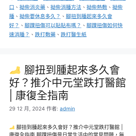
籤
口
、
拗柴消炎藥
、
拗柴消腫方法
、
拗柴熱敷
、
拗柴
腫
、
拗柴要休息多久？
、
腳扭到腫起來多久會
好？
、
腳踝扭傷可以貼貼布嗎？
、
腳踝扭傷如何快
速消腫？
、
跌打敷藥
、
跌打醫生紙
腳扭到腫起來多久會
好？推介中元堂跌打醫館
| 康復全指南
29 12 月, 2024
作者:
admin
腳扭到腫起來多久會好？推介中元堂跌打醫館 |
康復全指南 腳踝扭傷是日常生活中的常見問題，無