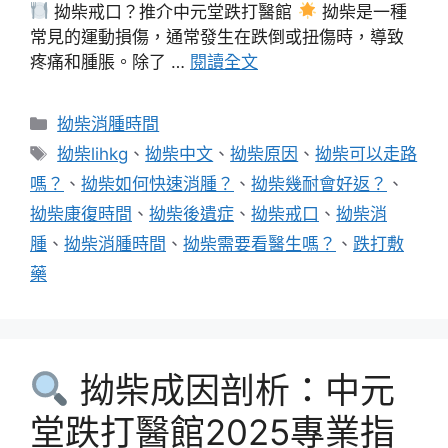
拗柴戒口？推介中元堂跌打醫館
拗柴是一種
常見的運動損傷，通常發生在跌倒或扭傷時，導致
疼痛和腫脹。除了 …
閱讀全文
分
拗柴消腫時間
類
標
拗柴lihkg
、
拗柴中文
、
拗柴原因
、
拗柴可以走路
籤
嗎？
、
拗柴如何快速消腫？
、
拗柴幾耐會好返？
、
拗柴康復時間
、
拗柴後遺症
、
拗柴戒口
、
拗柴消
腫
、
拗柴消腫時間
、
拗柴需要看醫生嗎？
、
跌打敷
藥
拗柴成因剖析：中元
堂跌打醫館2025專業指