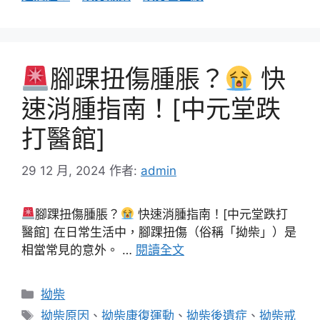
腳踝扭傷腫脹？
快
速消腫指南！[中元堂跌
打醫館]
29 12 月, 2024
作者:
admin
腳踝扭傷腫脹？
快速消腫指南！[中元堂跌打
醫館] 在日常生活中，腳踝扭傷（俗稱「拗柴」）是
相當常見的意外。 …
閱讀全文
分
拗柴
類
標
拗柴原因
、
拗柴康復運動
、
拗柴後遺症
、
拗柴戒