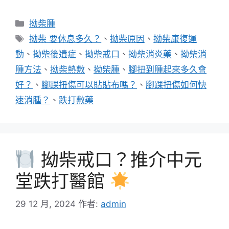
分
拗柴腫
類
標
拗柴 要休息多久？
、
拗柴原因
、
拗柴康復運
籤
動
、
拗柴後遺症
、
拗柴戒口
、
拗柴消炎藥
、
拗柴消
腫方法
、
拗柴熱敷
、
拗柴腫
、
腳扭到腫起來多久會
好？
、
腳踝扭傷可以貼貼布嗎？
、
腳踝扭傷如何快
速消腫？
、
跌打敷藥
拗柴戒口？推介中元
堂跌打醫館
29 12 月, 2024
作者:
admin