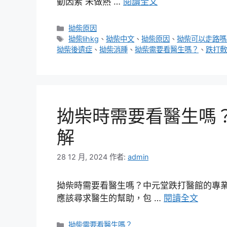
動因素 未做熱 …
閱讀全文
分
拗柴原因
類
標
拗柴lihkg
、
拗柴中文
、
拗柴原因
、
拗柴可以走路嗎
籤
拗柴後遺症
、
拗柴消腫
、
拗柴需要看醫生嗎？
、
跌打敷
拗柴時需要看醫生嗎
解
28 12 月, 2024
作者:
admin
拗柴時需要看醫生嗎？中元堂跌打醫館的專業
應該尋求醫生的幫助，包 …
閱讀全文
分
拗柴需要看醫生嗎？