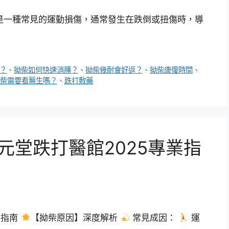
是一種常見的運動損傷，通常發生在跌倒或扭傷時，導
？
、
拗柴如何快速消腫？
、
拗柴幾耐會好返？
、
拗柴康復時間
、
柴需要看醫生嗎？
、
跌打敷藥
堂跌打醫館2025專業指
業指南
【拗柴原因】深度解析
常見成因：
運