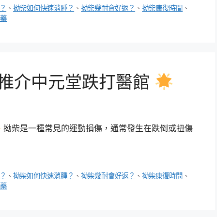
？
、
拗柴如何快速消腫？
、
拗柴幾耐會好返？
、
拗柴康復時間
、
藥
推介中元堂跌打醫館
拗柴是一種常見的運動損傷，通常發生在跌倒或扭傷
？
、
拗柴如何快速消腫？
、
拗柴幾耐會好返？
、
拗柴康復時間
、
藥