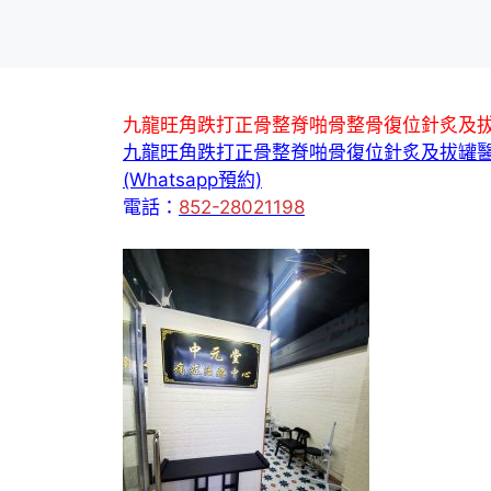
九龍旺角跌打正骨整脊啪骨整骨復位針炙及
九龍旺角跌打正骨整脊啪骨復位針炙及拔罐
(Whatsapp預約)
電話：
852-28021198