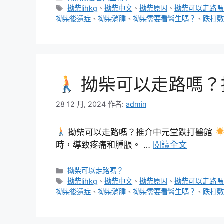
類
標
拗柴lihkg
、
拗柴中文
、
拗柴原因
、
拗柴可以走路嗎
籤
拗柴後遺症
、
拗柴消腫
、
拗柴需要看醫生嗎？
、
跌打敷
拗柴可以走路嗎？
28 12 月, 2024
作者:
admin
拗柴可以走路嗎？推介中元堂跌打醫館
時，導致疼痛和腫脹。 …
閱讀全文
分
拗柴可以走路嗎？
類
標
拗柴lihkg
、
拗柴中文
、
拗柴原因
、
拗柴可以走路嗎
籤
拗柴後遺症
、
拗柴消腫
、
拗柴需要看醫生嗎？
、
跌打敷