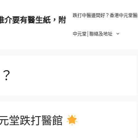
跌打中醫邊間好？香港中元堂醫
推介要有醫生紙，附
中元堂│聯絡及地址
？
元堂跌打醫館