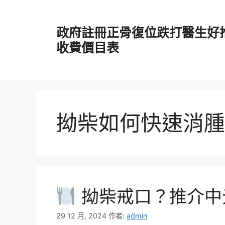
跳
至
政府註冊正骨復位跌打醫生好
主
要
收費價目表
內
容
拗柴如何快速消腫
拗柴戒口？推介中
29 12 月, 2024
作者:
admin