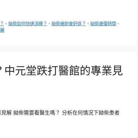
？
、
拗柴如何快速消腫？
、
拗柴幾耐會好返？
、
拗柴康復時間
、
藥
？中元堂跌打醫館的專業見
見解 拗柴需要看醫生嗎？ 分析在何情況下拗柴患者