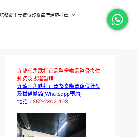
舘整脊正骨復位整脊痛症治療推薦
九龍旺角跌打正骨整脊啪骨整骨復位
針炙及拔罐醫舘
九龍旺角跌打正骨整脊啪骨復位針炙
及拔罐醫舘(Whatsapp預約)
電話：
852-28021198