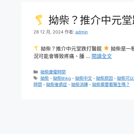
拗柴？推介中元堂
28 12 月, 2024
作者:
admin
拗柴？推介中元堂跌打醫館
拗柴是一
況可能會導致疼痛、腫 …
閱讀全文
分
拗柴康復時間
類
標
拗柴
、
拗柴lihkg
、
拗柴中文
、
拗柴原因
、
拗柴可以
籤
時間
、
拗柴後遺症
、
拗柴消腫
、
拗柴需要看醫生嗎？