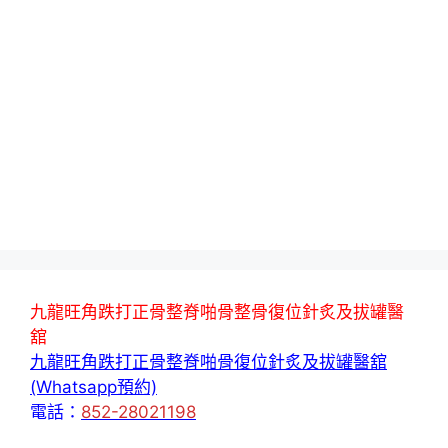
九龍旺角跌打正骨整脊啪骨整骨復位針炙及拔罐醫
舘
九龍旺角跌打正骨整脊啪骨復位針炙及拔罐醫舘
(Whatsapp預約)
電話：
852-28021198