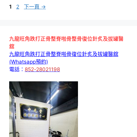
頁
頁
1
2
下一頁
→
面
面
九龍旺角跌打正骨整脊啪骨整骨復位針炙及拔罐醫
舘
九龍旺角跌打正骨整脊啪骨復位針炙及拔罐醫舘
(Whatsapp預約)
電話：
852-28021198