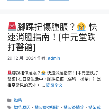
腳踝扭傷腫脹？
快
速消腫指南！[中元堂跌
打醫館]
29 12 月, 2024
作者:
admin
腳踝扭傷腫脹？
快速消腫指南！[中元堂跌打
醫館] 在日常生活中，腳踝扭傷（俗稱「拗柴」）是
相當常見的意外。 …
閱讀全文
分
拗柴
類
標
拗柴原因
、
拗柴康復運動
、
拗柴後遺症
、
拗柴戒