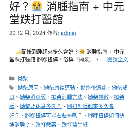
好？
消腫指南 + 中元
堂跌打醫館
29 12 月, 2024
作者:
admin
腳扭到腫起來多久會好？
消腫指南 + 中元
堂跌打醫館 腳踝扭傷，俗稱「拗柴」， …
閱讀全文
分
拗柴
類
標
拗柴原因
、
拗柴康復運動
、
拗柴後遺症
、
拗柴戒
籤
口
、
拗柴消炎藥
、
拗柴消腫方法
、
拗柴熱敷
、
拗柴
腫
、
拗柴要休息多久？
、
腳扭到腫起來多久會
好？
、
腳踝扭傷可以貼貼布嗎？
、
腳踝扭傷如何快
速消腫？
、
跌打敷藥
、
跌打醫生紙