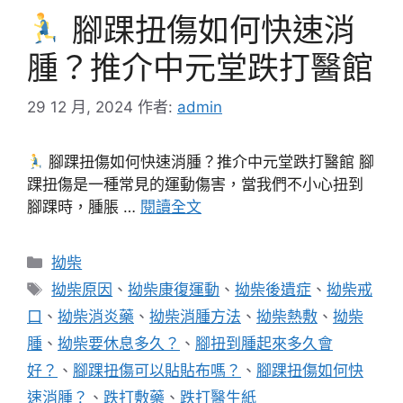
腳踝扭傷如何快速消
腫？推介中元堂跌打醫館
29 12 月, 2024
作者:
admin
腳踝扭傷如何快速消腫？推介中元堂跌打醫館 腳
踝扭傷是一種常見的運動傷害，當我們不小心扭到
腳踝時，腫脹 …
閱讀全文
分
拗柴
類
標
拗柴原因
、
拗柴康復運動
、
拗柴後遺症
、
拗柴戒
籤
口
、
拗柴消炎藥
、
拗柴消腫方法
、
拗柴熱敷
、
拗柴
腫
、
拗柴要休息多久？
、
腳扭到腫起來多久會
好？
、
腳踝扭傷可以貼貼布嗎？
、
腳踝扭傷如何快
速消腫？
、
跌打敷藥
、
跌打醫生紙