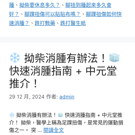
腫
、
拗柴要休息多久？
、
腳扭到腫起來多久會
好？
、
腳踝扭傷可以貼貼布嗎？
、
腳踝扭傷如何快
速消腫？
、
跌打敷藥
、
跌打醫生紙
拗柴消腫有辦法！
快速消腫指南 + 中元堂
推介！
29 12 月, 2024
作者:
admin
拗柴消腫有辦法！
快速消腫指南 + 中元堂推
介！ 拗柴，醫學上稱為足踝扭傷，是常見的運動損
傷之一。 突 …
閱讀全文