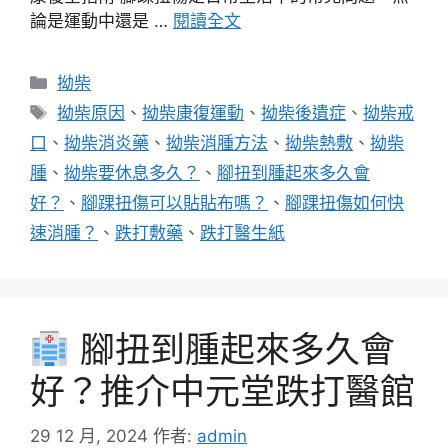
論是運動中還是 …
閱讀全文
分
拗柴
類
標
拗柴原因
、
拗柴康復運動
、
拗柴後遺症
、
拗柴戒
籤
口
、
拗柴消炎藥
、
拗柴消腫方法
、
拗柴熱敷
、
拗柴
腫
、
拗柴要休息多久？
、
腳扭到腫起來多久會
好？
、
腳踝扭傷可以貼貼布嗎？
、
腳踝扭傷如何快
速消腫？
、
跌打敷藥
、
跌打醫生紙
腳扭到腫起來多久會
好？推介中元堂跌打醫館
29 12 月, 2024
作者:
admin