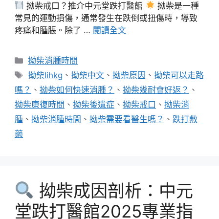
拗柴戒口？推介中元堂跌打醫館
拗柴是一種
常見的運動損傷，通常發生在跌倒或扭傷時，導致
疼痛和腫脹。除了 …
閱讀全文
分
拗柴消腫時間
類
標
拗柴lihkg
、
拗柴中文
、
拗柴原因
、
拗柴可以走路
籤
嗎？
、
拗柴如何快速消腫？
、
拗柴幾耐會好返？
、
拗柴康復時間
、
拗柴後遺症
、
拗柴戒口
、
拗柴消
腫
、
拗柴消腫時間
、
拗柴需要看醫生嗎？
、
跌打敷
藥
拗柴成因剖析：中元
堂跌打醫館2025專業指