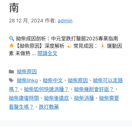
南
28 12 月, 2024
作者:
admin
拗柴成因剖析：中元堂跌打醫館2025專業指南
【拗柴原因】深度解析
常見成因：
運動因
素 未做熱 …
閱讀全文
分
拗柴原因
類
標
拗柴lihkg
、
拗柴中文
、
拗柴原因
、
拗柴可以走路
籤
嗎？
、
拗柴如何快速消腫？
、
拗柴幾耐會好返？
、
拗柴康復時間
、
拗柴後遺症
、
拗柴消腫
、
拗柴需要
看醫生嗎？
、
跌打敷藥