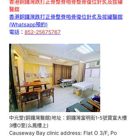
香港銅鑼灣跌打正骨整脊啪骨整骨復位針炙及拔罐
醫舘
香港銅鑼灣跌打正骨整脊啪骨復位針炙及拔罐醫舘
(Whatsapp預約)
電話：
852-25675767
中元堂(銅鑼灣醫舘)地址：銅鑼灣富明街1-5號寶富大樓
3樓O室(么鳳樓上)
Causeway Bay clinic address: Flat O 3/F, Po