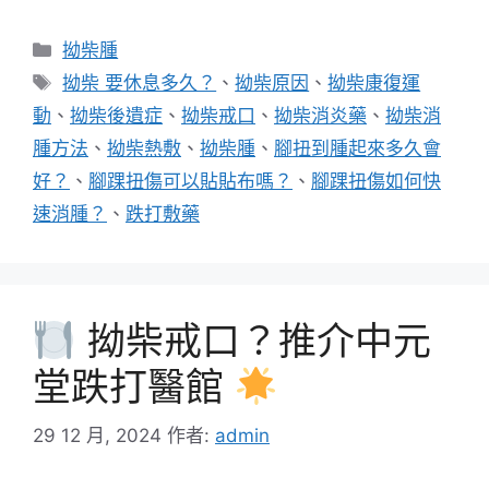
分
拗柴腫
類
標
拗柴 要休息多久？
、
拗柴原因
、
拗柴康復運
籤
動
、
拗柴後遺症
、
拗柴戒口
、
拗柴消炎藥
、
拗柴消
腫方法
、
拗柴熱敷
、
拗柴腫
、
腳扭到腫起來多久會
好？
、
腳踝扭傷可以貼貼布嗎？
、
腳踝扭傷如何快
速消腫？
、
跌打敷藥
拗柴戒口？推介中元
堂跌打醫館
29 12 月, 2024
作者:
admin