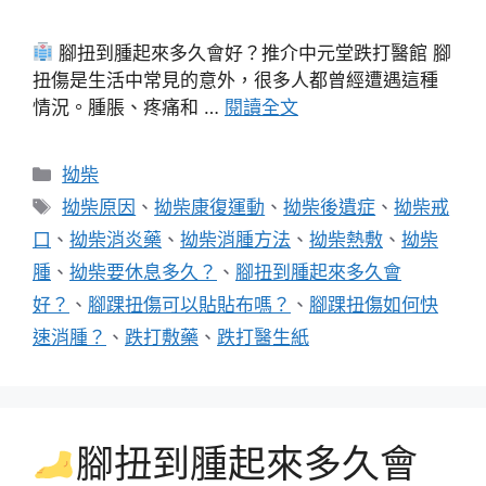
腳扭到腫起來多久會好？推介中元堂跌打醫館 腳
扭傷是生活中常見的意外，很多人都曾經遭遇這種
情況。腫脹、疼痛和 …
閱讀全文
分
拗柴
類
標
拗柴原因
、
拗柴康復運動
、
拗柴後遺症
、
拗柴戒
籤
口
、
拗柴消炎藥
、
拗柴消腫方法
、
拗柴熱敷
、
拗柴
腫
、
拗柴要休息多久？
、
腳扭到腫起來多久會
好？
、
腳踝扭傷可以貼貼布嗎？
、
腳踝扭傷如何快
速消腫？
、
跌打敷藥
、
跌打醫生紙
腳扭到腫起來多久會