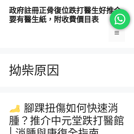
跳
政府註冊正骨復位跌打醫生好推介
至
要有醫生紙，附收費價目表
主
要
選
內
容
單
拗柴原因
腳踝扭傷如何快速消
腫？推介中元堂跌打醫館
| 消腫與康復全指南