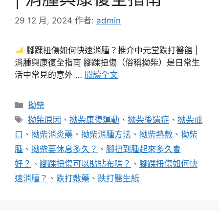
29 12 月, 2024
作者:
admin
腳踝扭傷如何快速消腫？推介中元堂跌打醫館 |
消腫與康復全指南 腳踝扭傷（俗稱拗柴）是日常生
活中常見的意外 …
閱讀全文
分
拗柴
類
標
拗柴原因
、
拗柴康復運動
、
拗柴後遺症
、
拗柴戒
籤
口
、
拗柴消炎藥
、
拗柴消腫方法
、
拗柴熱敷
、
拗柴
腫
、
拗柴要休息多久？
、
腳扭到腫起來多久會
好？
、
腳踝扭傷可以貼貼布嗎？
、
腳踝扭傷如何快
速消腫？
、
跌打敷藥
、
跌打醫生紙