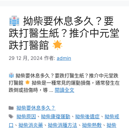
拗柴要休息多久？要
跌打醫生紙？推介中元堂
跌打醫館
29 12 月, 2024
作者:
admin
拗柴要休息多久？要跌打醫生紙？推介中元堂跌
打醫館
拗柴是一種常見的運動損傷，通常發生在
跌倒或扭傷時，導 …
閱讀全文
分
拗柴要休息多久？
類
標
拗柴原因
、
拗柴康復運動
、
拗柴後遺症
、
拗柴戒
籤
口
、
拗柴消炎藥
、
拗柴消腫方法
、
拗柴熱敷
、
拗柴