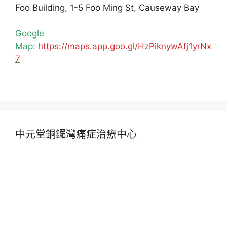
Foo Building, 1-5 Foo Ming St, Causeway Bay
Google
Map:
https://maps.app.goo.gl/HzPiknywAfj1yrNx
7
中元堂銅鑼灣痛症治療中心