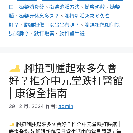
籤
口
、
拗柴消炎藥
、
拗柴消腫方法
、
拗柴熱敷
、
拗柴
腫
、
拗柴要休息多久？
、
腳扭到腫起來多久會
好？
、
腳踝扭傷可以貼貼布嗎？
、
腳踝扭傷如何快
速消腫？
、
跌打敷藥
、
跌打醫生紙
腳扭到腫起來多久會
好？推介中元堂跌打醫館
| 康復全指南
29 12 月, 2024
作者:
admin
腳扭到腫起來多久會好？推介中元堂跌打醫館 |
康復全指南 腳踝扭傷是日常生活中的常見問題，無