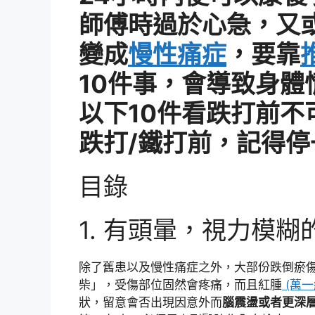
師傅時過於心急，又
變成
慢性痛症
，要靠
10件事，會導致身體
以下10件看跌打前不
跌打/鐵打前，記得
目錄
1. 有頭暈，視力模
除了舊患以及慢性痛症之外，大部份跌倒瘀傷
柴」，受傷部位固然會疼痛，而且紅腫
(萬一
狀，留意會否出現因意外而
腦震盪或者更深