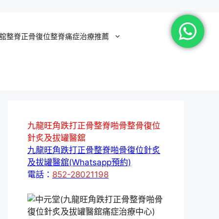
舘整脊正骨復位整脊痛症治療推薦
九龍旺角跌打正骨整脊啪骨整骨復位
針炙及拔罐醫舘
九龍旺角跌打正骨整脊啪骨復位針炙
及拔罐醫舘(Whatsapp預約)
電話：
852-28021198