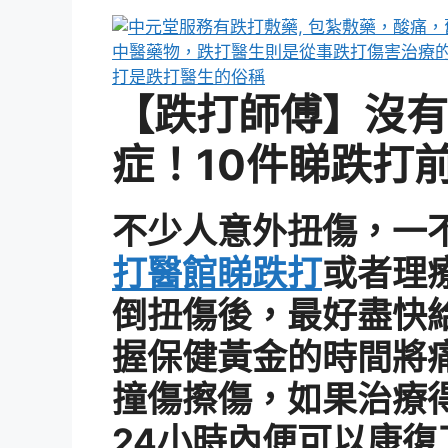
【跌打師傅】沒有
症！10件睇跌打
不少人意外扭傷，一
打醫館睇跌打
或者理
倒扭傷後，最好盡快
握保健黃金的時間將
撞傷擦傷，如果治療
24小時內便可以康復