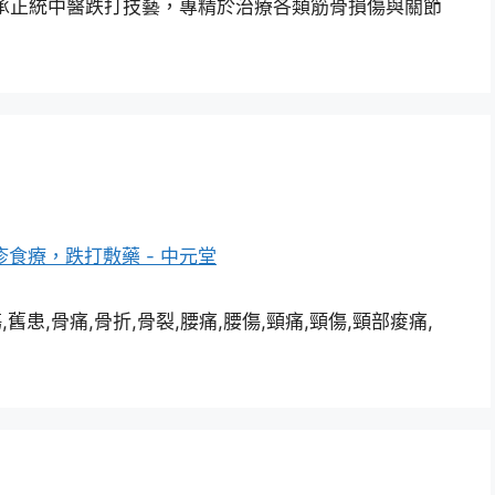
承正統中醫跌打技藝，專精於治療各類筋骨損傷與關節
患,骨痛,骨折,骨裂,腰痛,腰傷,頸痛,頸傷,頸部痠痛,