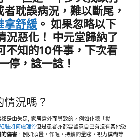
或者耽誤病況，難以斷尾，
推拿舒緩
。 如果忽略以下
情況惡化！ 中元堂歸納了
可不知的10件事，下次看
停一停，諗一諗！
糊的情況嗎？
都是由失足, 家居意外而導致的，例如仆親「拗
紅腫如何處理?)
但是患者亦都要留意自己有沒有其他徵
層的傷害
，例如頭暈，作嘔，持續的暈眩，視力模糊等