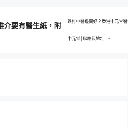
跌打中醫邊間好？香港中元堂醫
推介要有醫生紙，附
中元堂│聯絡及地址