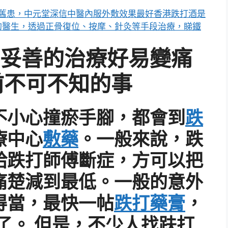
妥善的治療好易變痛
前不可不知的事
不小心撞瘀手腳，都會到
跌
療中心
敷藥
。一般來說，跌
給跌打師傅斷症，方可以把
痛楚減到最低。一般的意外
得當，最快一帖
跌打藥膏
，
了。 但是，不少人找趺打