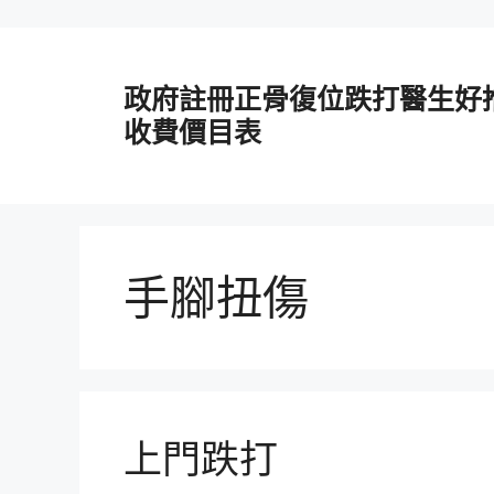
跳
至
政府註冊正骨復位跌打醫生好
主
要
收費價目表
內
容
手腳扭傷
上門跌打