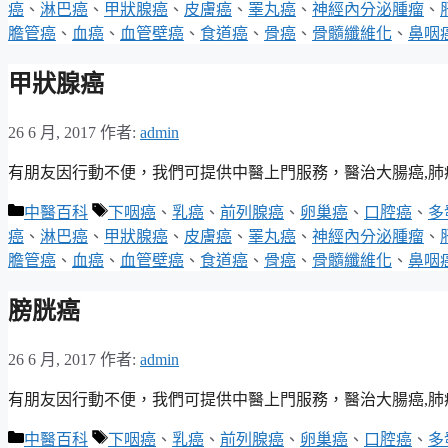
類
籤
癌
、
淋巴癌
、
甲狀腺癌
、
皮膚癌
、
睪丸癌
、
神經內分泌腫瘤
、
膽管癌
、
血癌
、
血管壁癌
、
食道癌
、
骨癌
、
骨髓纖維化
、
鼻咽
甲狀腺癌
26 6 月, 2017
作者:
admin
有朋友因行動不便，我們可提供中醫上門服務，醫治大腸癌,肺癌,乳
分
標
中醫百科
下咽癌
、
乳癌
、
前列腺癌
、
卵巢癌
、
口腔癌
、
多
類
籤
癌
、
淋巴癌
、
甲狀腺癌
、
皮膚癌
、
睪丸癌
、
神經內分泌腫瘤
、
膽管癌
、
血癌
、
血管壁癌
、
食道癌
、
骨癌
、
骨髓纖維化
、
鼻咽
膀胱癌
26 6 月, 2017
作者:
admin
有朋友因行動不便，我們可提供中醫上門服務，醫治大腸癌,肺癌,乳
分
標
中醫百科
下咽癌
、
乳癌
、
前列腺癌
、
卵巢癌
、
口腔癌
、
多