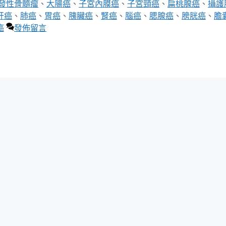
發性骨髓瘤
、
大腸癌
、
子宮內膜癌
、
子宮頸癌
、
扁桃腺癌
、
攝護
肝癌
、
肺癌
、
胃癌
、
胰臟癌
、
腎癌
、
腦癌
、
腮腺癌
、
膀胱癌
、
膽
癌
發佈留言