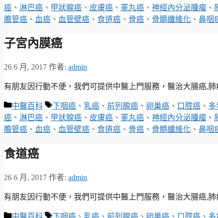
類
籤
癌
、
淋巴癌
、
甲狀腺癌
、
皮膚癌
、
睪丸癌
、
神經內分泌腫瘤
、
膽管癌
、
血癌
、
血管壁癌
、
食道癌
、
骨癌
、
骨髓纖維化
、
鼻咽
子宮內膜癌
26 6 月, 2017
作者:
admin
有朋友因行動不便，我們可提供中醫上門服務，醫治大腸癌,肺癌,乳
分
標
中醫百科
下咽癌
、
乳癌
、
前列腺癌
、
卵巢癌
、
口腔癌
、
多
類
籤
癌
、
淋巴癌
、
甲狀腺癌
、
皮膚癌
、
睪丸癌
、
神經內分泌腫瘤
、
膽管癌
、
血癌
、
血管壁癌
、
食道癌
、
骨癌
、
骨髓纖維化
、
鼻咽
食道癌
26 6 月, 2017
作者:
admin
有朋友因行動不便，我們可提供中醫上門服務，醫治大腸癌,肺癌,乳
分
標
中醫百科
下咽癌
、
乳癌
、
前列腺癌
、
卵巢癌
、
口腔癌
、
多