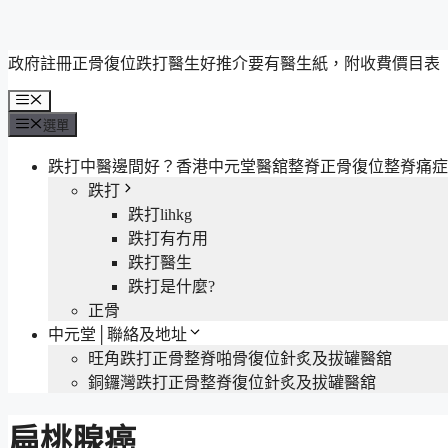
跳
政府註冊正骨復位跌打醫生好推介要有醫生紙，附收費價目表
至
選
主
單
選單
要
內
跌打中醫邊間好？香港中元堂醫舘整脊正骨復位整脊痛症
容
跌打
跌打lihkg
跌打有冇用
跌打醫生
跌打是什麼?
正骨
中元堂│聯絡及地址
旺角跌打正骨整脊啪骨復位針炙及拔罐醫舘
銅鑼灣跌打正骨整脊復位針炙及拔罐醫舘
扁桃腺癌