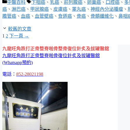
分
標
中醫百科
下咽癌
、
乳癌
、
前列腺癌
、
卵巢癌
、
口腔癌
、
多
類
籤
癌
、
淋巴癌
、
甲狀腺癌
、
皮膚癌
、
睪丸癌
、
神經內分泌腫瘤
、
膽管癌
、
血癌
、
血管壁癌
、
食道癌
、
骨癌
、
骨髓纖維化
、
鼻咽
較舊的文章
頁
頁
1
2
下一頁
→
面
面
九龍旺角跌打正骨整脊啪骨整骨復位針炙及拔罐醫舘
九龍旺角跌打正骨整脊啪骨復位針炙及拔罐醫舘
(Whatsapp預約)
電話：
852-28021198