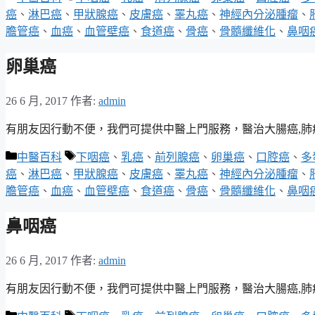
類
籤
癌
、
淋巴癌
、
甲狀腺癌
、
皮膚癌
、
睪丸癌
、
神經內分泌腫瘤
、
膽管癌
、
血癌
、
血管壁癌
、
食道癌
、
骨癌
、
骨髓纖維化
、
鼻咽
卵巢癌
26 6 月, 2017
作者:
admin
有朋友因行動不便，我們可提供中醫上門服務，醫治大腸癌,肺癌,乳
分
標
中醫百科
下咽癌
、
乳癌
、
前列腺癌
、
卵巢癌
、
口腔癌
、
多
類
籤
癌
、
淋巴癌
、
甲狀腺癌
、
皮膚癌
、
睪丸癌
、
神經內分泌腫瘤
、
膽管癌
、
血癌
、
血管壁癌
、
食道癌
、
骨癌
、
骨髓纖維化
、
鼻咽
鼻咽癌
26 6 月, 2017
作者:
admin
有朋友因行動不便，我們可提供中醫上門服務，醫治大腸癌,肺癌,乳