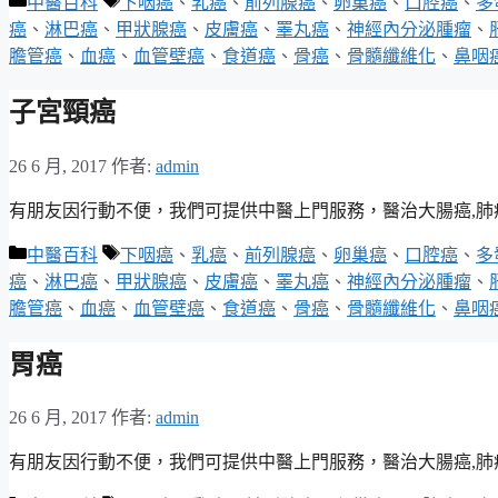
分
標
中醫百科
下咽癌
、
乳癌
、
前列腺癌
、
卵巢癌
、
口腔癌
、
多
類
籤
癌
、
淋巴癌
、
甲狀腺癌
、
皮膚癌
、
睪丸癌
、
神經內分泌腫瘤
、
膽管癌
、
血癌
、
血管壁癌
、
食道癌
、
骨癌
、
骨髓纖維化
、
鼻咽
子宮頸癌
26 6 月, 2017
作者:
admin
有朋友因行動不便，我們可提供中醫上門服務，醫治大腸癌,肺癌,乳
分
標
中醫百科
下咽癌
、
乳癌
、
前列腺癌
、
卵巢癌
、
口腔癌
、
多
類
籤
癌
、
淋巴癌
、
甲狀腺癌
、
皮膚癌
、
睪丸癌
、
神經內分泌腫瘤
、
膽管癌
、
血癌
、
血管壁癌
、
食道癌
、
骨癌
、
骨髓纖維化
、
鼻咽
胃癌
26 6 月, 2017
作者:
admin
有朋友因行動不便，我們可提供中醫上門服務，醫治大腸癌,肺癌,乳