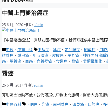
中醫上門醫治癌症
25 6 月, 2020
作者:
admin
【中醫癌症療法】 有朋友因行動不便，我們可提供中醫上門服務，
分
標
中醫
、
中醫百科
下咽癌
、
乳癌
、
前列腺癌
、
卵巢癌
、
口腔
類
籤
護腺癌
、
淋巴癌
、
甲狀腺癌
、
皮膚癌
、
睪丸癌
、
神經內分泌腫
癌
、
膽管癌
、
血癌
、
血管壁癌
、
食道癌
、
骨癌
、
骨髓纖維化
、
腎癌
26 6 月, 2017
作者:
admin
有朋友因行動不便，我們可提供中醫上門服務，醫治大腸癌,肺癌,乳
分
標
中醫百科
下咽癌
、
乳癌
、
前列腺癌
、
卵巢癌
、
口腔癌
、
多