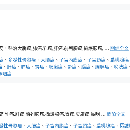
醫治大腸癌,肺癌,乳癌,肝癌,前列腺癌,攝護腺癌, …
閱讀全文
癌
、
多發性骨髓瘤
、
大腸癌
、
子宮內膜癌
、
子宮頸癌
、
扁桃腺癌
瘤
、
肝癌
、
肺癌
、
胃癌
、
胰臟癌
、
腎癌
、
腦癌
、
腮腺癌
、
膀胱癌
鼻咽癌
癌,肝癌,前列腺癌,攝護腺癌,胃癌,皮膚癌,鼻咽 …
閱讀全文
發性骨髓瘤
、
大腸癌
、
子宮內膜癌
、
子宮頸癌
、
扁桃腺癌
、
攝護