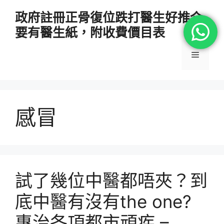
跳
政府註冊正骨復位跌打醫生好推介
至
要有醫生紙，附收費價目表
主
要
選
內
容
單
感冒
試了幾位中醫都唔夾？到
底中醫有沒有the one?
專治各項都市頑疾 –