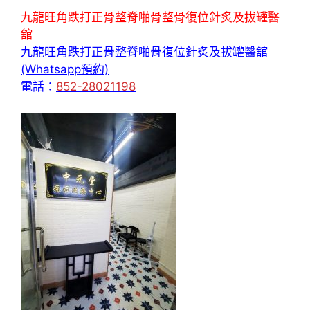
九龍旺角跌打正骨整脊啪骨整骨復位針炙及拔罐醫
舘
九龍旺角跌打正骨整脊啪骨復位針炙及拔罐醫舘
(Whatsapp預約)
電話：
852-28021198