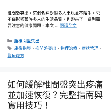
椎間盤突出，這個名詞對很多人來說並不陌生。它
不僅影響著許多人的生活品質，也帶來了一系列需
要注意的健康問題。本文 …
閱讀全文
分
腰椎間盤突出
類
標
康復指導
、
椎間盤突出
、
物理治療
、
症狀管理
、
籤
醫療處方
如何緩解椎間盤突出疼痛
並加速恢復？完整指南與
實用技巧！