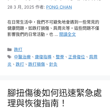
28 3 月, 2025
作者:
PONG CHAN
在日常生活中，我們不可避免地會遇到一些常見的
健康問題，如跌打損傷、肩周炎等。這些問題不僅
影響我們的日常活動，也 …
閱讀全文
分
跌打
類
標
中醫治療
、
康復指導
、
整脊
、
正骨復位
、
肩周
籤
炎
、
跌打
、
跌打損傷
、
針灸
腳扭傷後如何迅速緊急處
理與恢復指南！