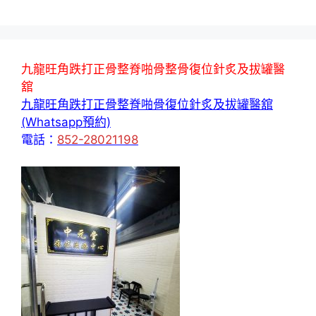
九龍旺角跌打正骨整脊啪骨整骨復位針炙及拔罐醫
舘
九龍旺角跌打正骨整脊啪骨復位針炙及拔罐醫舘
(Whatsapp預約)
電話：
852-28021198