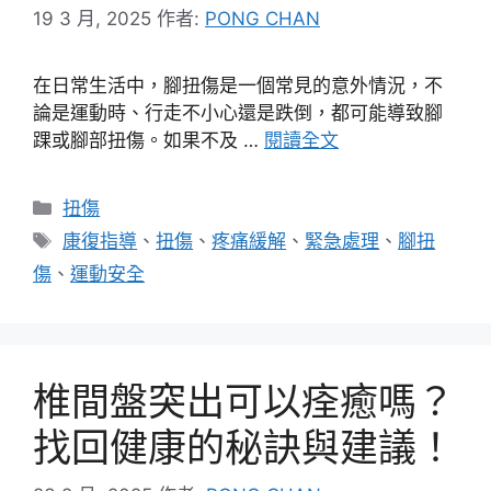
19 3 月, 2025
作者:
PONG CHAN
在日常生活中，腳扭傷是一個常見的意外情況，不
論是運動時、行走不小心還是跌倒，都可能導致腳
踝或腳部扭傷。如果不及 …
閱讀全文
分
扭傷
類
標
康復指導
、
扭傷
、
疼痛緩解
、
緊急處理
、
腳扭
籤
傷
、
運動安全
椎間盤突出可以痊癒嗎？
找回健康的秘訣與建議！