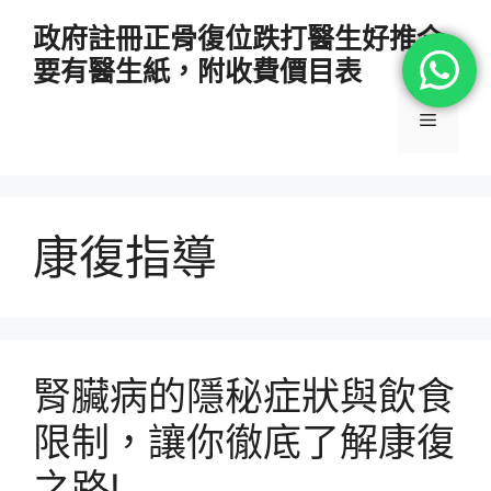
跳
政府註冊正骨復位跌打醫生好推介
至
要有醫生紙，附收費價目表
主
要
選
內
容
單
康復指導
腎臟病的隱秘症狀與飲食
限制，讓你徹底了解康復
之路!