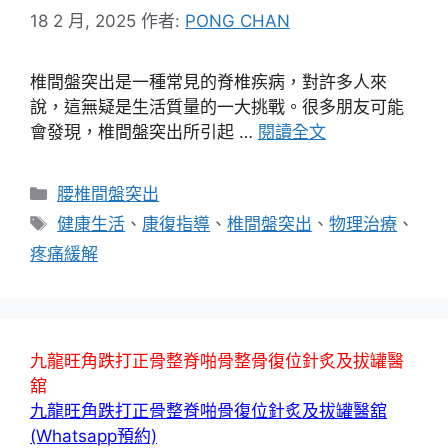
18 2 月, 2025
作者:
PONG CHAN
椎間盤突出是一種常見的脊椎疾病，對許多人來
說，這無疑是生活質量的一大挑戰。很多朋友可能
會發現，椎間盤突出所引起 …
閱讀全文
分
腰椎間盤突出
類
標
健康生活
、
康復指導
、
椎間盤突出
、
物理治療
、
籤
疼痛緩解
九龍旺角跌打正骨整脊啪骨整骨復位針炙及拔罐醫
舘
九龍旺角跌打正骨整脊啪骨復位針炙及拔罐醫舘
(Whatsapp預約)