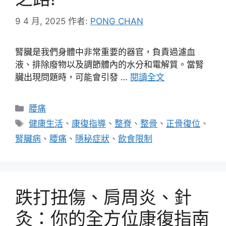
9 4 月, 2025
作者:
PONG CHAN
腎臟是我們身體中非常重要的器官，負責過濾血
液、排除廢物以及調節體內的水分和電解質。當腎
臟出現問題時，可能會引發 …
閱讀全文
分
腰痛
類
標
健康生活
、
康復指導
、
整脊
、
整骨
、
正骨復位
、
籤
腎臟病
、
腰痛
、
隱秘症狀
、
飲食限制
跌打扭傷、肩周炎、針
灸：你的全方位康復指南