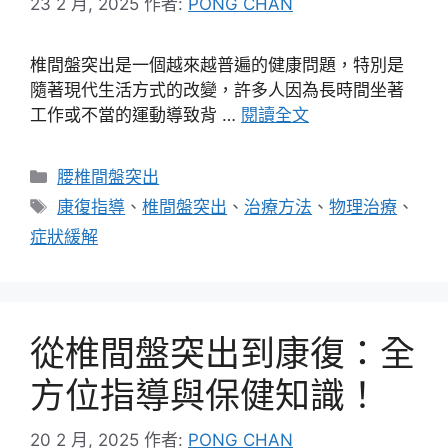
23 2 月, 2025
作者:
PONG CHAN
椎間盤突出是一個越來越普遍的健康問題，特別是
隨著現代生活方式的改變，許多人因為長時間坐著
工作或不當的運動導致背 …
閱讀全文
分
腰椎間盤突出
類
標
康復指導
、
椎間盤突出
、
治療方法
、
物理治療
、
籤
症狀緩解
從椎間盤突出到康復：全
方位指導與保健知識！
20 2 月, 2025
作者:
PONG CHAN