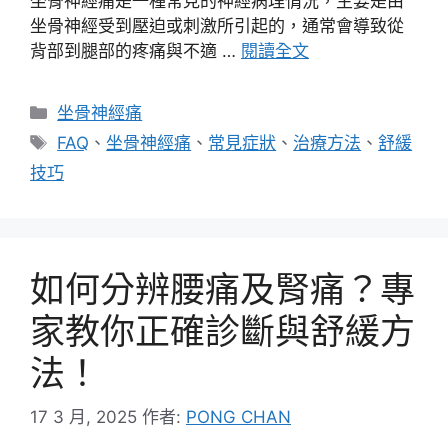
坐骨神經痛是一種常見的神經病理情況，主要是由
坐骨神經受到壓迫或刺激所引起的，通常會導致從
背部到腿部的疼痛與不適 …
閱讀全文
分
坐骨神經痛
類
標
FAQ
、
坐骨神經痛
、
常見症狀
、
治療方法
、
舒緩
籤
技巧
如何分辨腰痛及腎痛？專
家教你正確診斷與舒緩方
法！
17 3 月, 2025
作者:
PONG CHAN