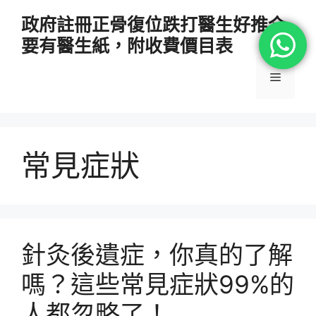
跳
政府註冊正骨復位跌打醫生好推介
至
要有醫生紙，附收費價目表
主
要
選
內
容
單
常見症狀
針灸後遺症，你真的了解
嗎？這些常見症狀99%的
人都忽略了！