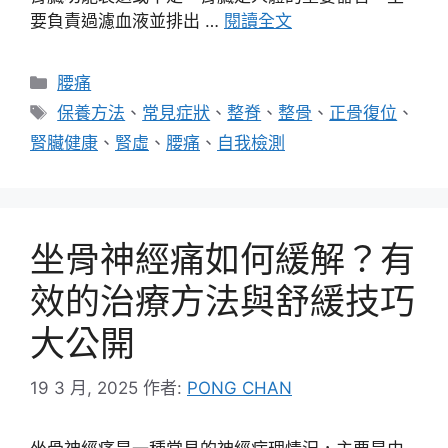
要負責過濾血液並排出 …
閱讀全文
分
腰痛
類
標
保養方法
、
常見症狀
、
整脊
、
整骨
、
正骨復位
、
籤
腎臟健康
、
腎虛
、
腰痛
、
自我檢測
坐骨神經痛如何緩解？有
效的治療方法與舒緩技巧
大公開
19 3 月, 2025
作者:
PONG CHAN