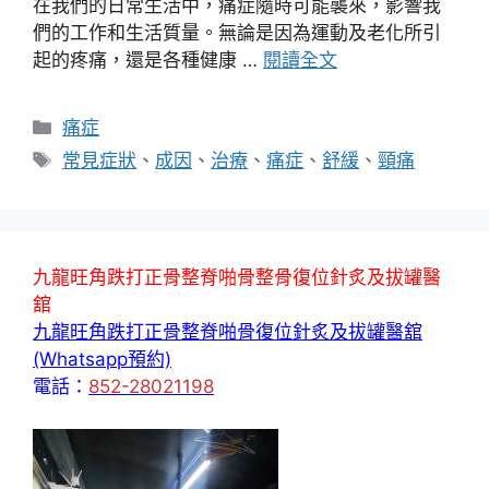
在我們的日常生活中，痛症隨時可能襲來，影響我
們的工作和生活質量。無論是因為運動及老化所引
起的疼痛，還是各種健康 …
閱讀全文
分
痛症
類
標
常見症狀
、
成因
、
治療
、
痛症
、
舒緩
、
頸痛
籤
九龍旺角跌打正骨整脊啪骨整骨復位針炙及拔罐醫
舘
九龍旺角跌打正骨整脊啪骨復位針炙及拔罐醫舘
(Whatsapp預約)
電話：
852-28021198