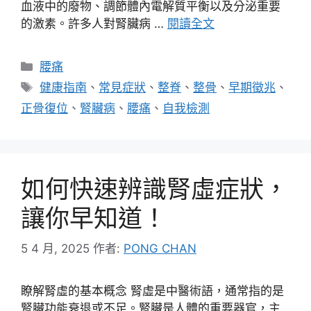
血液中的廢物、調節體內電解質平衡以及分泌重要
的激素。許多人對腎臟病 …
閱讀全文
分
腰痛
類
標
健康指南
、
常見症狀
、
整脊
、
整骨
、
早期徵兆
、
籤
正骨復位
、
腎臟病
、
腰痛
、
自我檢測
如何快速辨識腎虛症狀，
讓你早知道！
5 4 月, 2025
作者:
PONG CHAN
瞭解腎虛的基本概念 腎虛是中醫術語，通常指的是
腎臟功能衰退或不足。腎臟是人體的重要器官，主