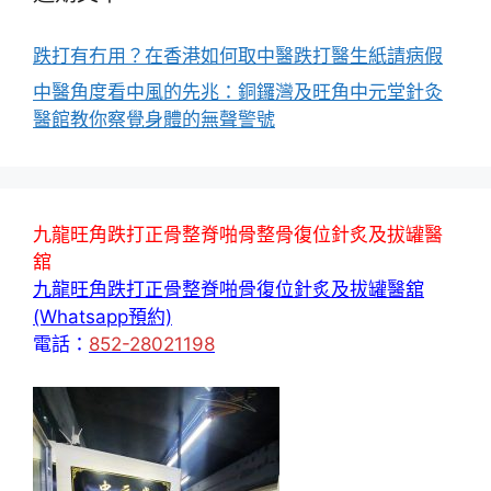
跌打有冇用？在香港如何取中醫跌打醫生紙請病假
中醫角度看中風的先兆：銅鑼灣及旺角中元堂針灸
醫館教你察覺身體的無聲警號
九龍旺角跌打正骨整脊啪骨整骨復位針炙及拔罐醫
舘
九龍旺角跌打正骨整脊啪骨復位針炙及拔罐醫舘
(Whatsapp預約)
電話：
852-28021198