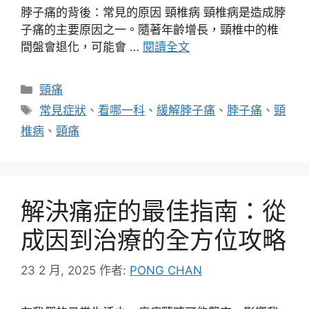
脖子痛的背後：常見的原因 頸椎病 頸椎病是造成脖
子痛的主要原因之一。隨著年齡增長，頸椎中的椎
間盤會退化，可能會 …
閱讀全文
分
頸痛
類
標
常見症狀
、
看哪一科
、
緩解脖子痛
、
脖子痛
、
頸
籤
椎病
、
頸痛
解決痛症的最佳指南：從
成因到治療的全方位攻略
23 2 月, 2025
作者:
PONG CHAN