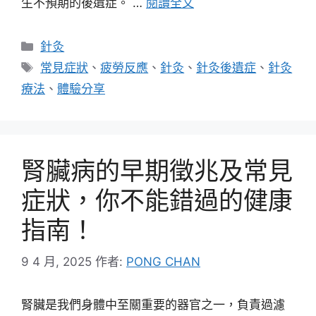
生不預期的後遺症。 …
閱讀全文
分
針灸
類
標
常見症狀
、
疲勞反應
、
針灸
、
針灸後遺症
、
針灸
籤
療法
、
體驗分享
腎臟病的早期徵兆及常見
症狀，你不能錯過的健康
指南！
9 4 月, 2025
作者:
PONG CHAN
腎臟是我們身體中至關重要的器官之一，負責過濾