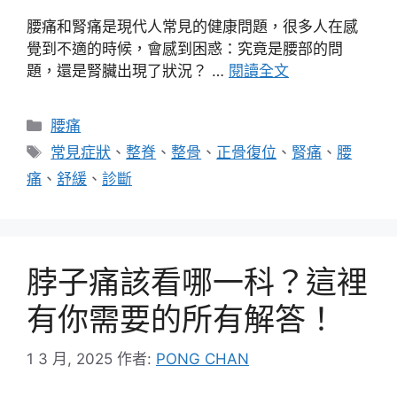
腰痛和腎痛是現代人常見的健康問題，很多人在感
覺到不適的時候，會感到困惑：究竟是腰部的問
題，還是腎臟出現了狀況？ …
閱讀全文
分
腰痛
類
標
常見症狀
、
整脊
、
整骨
、
正骨復位
、
腎痛
、
腰
籤
痛
、
舒緩
、
診斷
脖子痛該看哪一科？這裡
有你需要的所有解答！
1 3 月, 2025
作者:
PONG CHAN