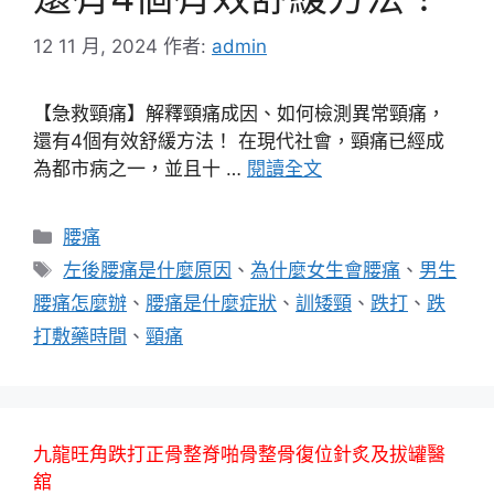
12 11 月, 2024
作者:
admin
【急救頸痛】解釋頸痛成因、如何檢測異常頸痛，
還有4個有效舒緩方法！ 在現代社會，頸痛已經成
為都市病之一，並且十 …
閱讀全文
分
腰痛
類
標
左後腰痛是什麼原因
、
為什麼女生會腰痛
、
男生
籤
腰痛怎麼辦
、
腰痛是什麼症狀
、
訓矮頸
、
跌打
、
跌
打敷藥時間
、
頸痛
九龍旺角跌打正骨整脊啪骨整骨復位針炙及拔罐醫
舘