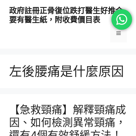
跳
政府註冊正骨復位跌打醫生好推介
至
要有醫生紙，附收費價目表
主
要
選
內
容
單
左後腰痛是什麼原因
【急救頸痛】解釋頸痛成
因、如何檢測異常頸痛，
還有4個有效舒緩方法！