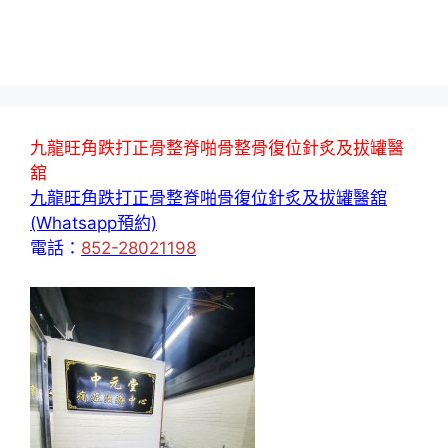
九龍旺角跌打正骨整脊啪骨整骨復位針炙及拔罐醫
舘
九龍旺角跌打正骨整脊啪骨復位針炙及拔罐醫舘
(Whatsapp預約)
電話：
852-28021198