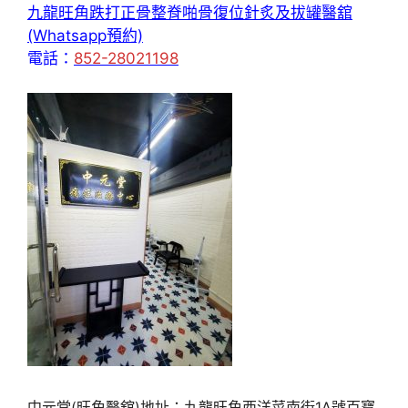
九龍旺角跌打正骨整脊啪骨復位針炙及拔罐醫舘
(Whatsapp預約)
電話：
852-28021198
中元堂(旺角醫舘)地址：九龍旺角西洋菜南街1A號百寶