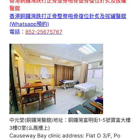
香港銅鑼灣跌打正骨整脊啪骨整骨復位針炙及拔罐
醫舘
香港銅鑼灣跌打正骨整脊啪骨復位針炙及拔罐醫舘
(Whatsapp預約)
電話：
852-25675767
中元堂(銅鑼灣醫舘)地址：銅鑼灣富明街1-5號寶富大樓
3樓O室(么鳳樓上)
Causeway Bay clinic address: Flat O 3/F, Po